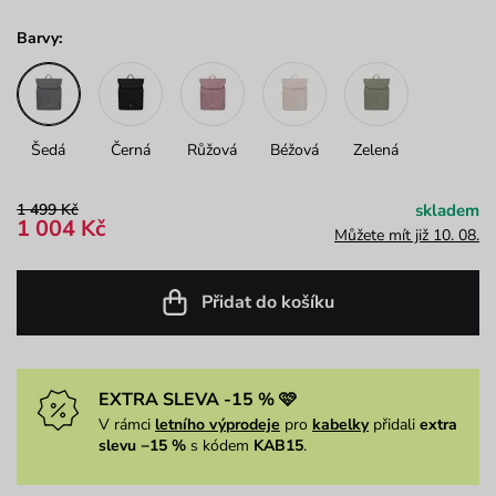
Barvy:
Šedá
Černá
Růžová
Béžová
Zelená
1 499 Kč
skladem
1 004 Kč
Můžete mít již 10. 08.
Přidat do košíku
EXTRA SLEVA -15 % 🩷
V rámci
letního výprodeje
pro
kabelky
přidali
extra
slevu −15 %
s kódem
KAB15
.