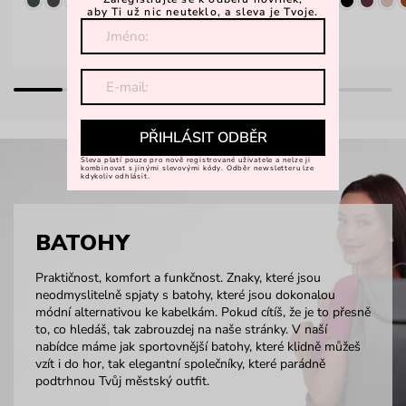
aby Ti už nic neuteklo, a sleva je Tvoje.
PŘIHLÁSIT ODBĚR
Sleva platí pouze pro nově registrované uživatele a nelze ji
kombinovat s jinými slevovými kódy. Odběr newsletteru lze
kdykoliv odhlásit.
BATOHY
Praktičnost, komfort a funkčnost. Znaky, které jsou
neodmyslitelně spjaty s batohy, které jsou dokonalou
módní alternativou ke kabelkám. Pokud cítíš, že je to přesně
to, co hledáš, tak zabrouzdej na naše stránky. V naší
nabídce máme jak sportovnější batohy, které klidně můžeš
vzít i do hor, tak elegantní společníky, které parádně
podtrhnou Tvůj městský outfit.