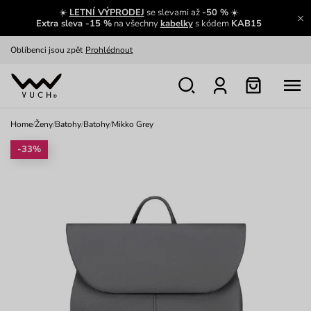
☀️
LETNÍ VÝPRODEJ
se slevami až
-50 %
☀️
Oblíbenci jsou zpět
Prohlédnout
Extra sleva -15 %
na všechny
kabelky
s kódem
KAB15
Nech se inspirovat
Ukázat
Home
/
Ženy
/
Batohy
/
Batohy
/
Mikko Grey
-33%