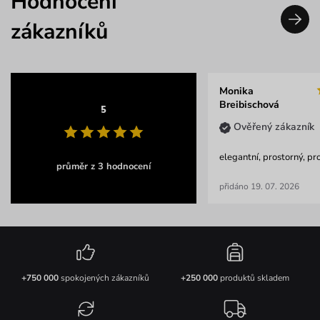
Hodnocení
zákazníků
Monika
Breibischová
5
Ověřený zákazník
elegantní, prostorný, pr
průměr z 3 hodnocení
přidáno 19. 07. 2026
+750 000
spokojených zákazníků
+250 000
produktů skladem