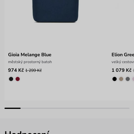
Gioia Melange Blue
Elion Gre
městský prostorný batoh
velký cestov
974 Kč
1 079 Kč
1 299 Kč