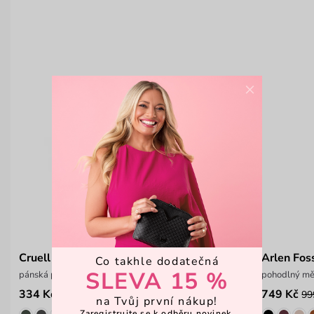
×
Cruell
Arlen Fos
Co takhle dodatečná
SLEVA 15 %
pánská peněženka s RFID ochranou
pohodlný mě
334 Kč
749 Kč
499 Kč
99
na Tvůj první nákup!
Zaregistrujte se k odběru novinek,