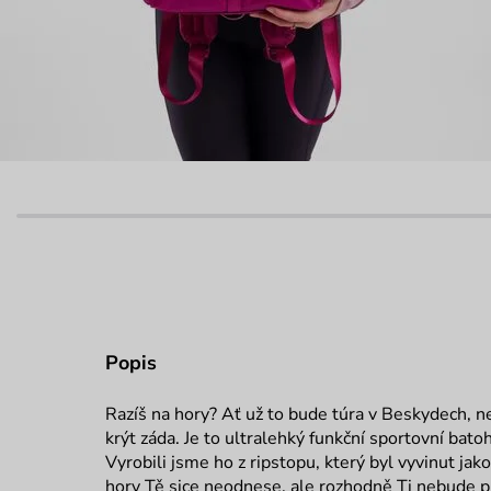
Popis
Razíš na hory? Ať už to bude túra v Beskydech, 
krýt záda. Je to ultralehký funkční sportovní bato
Vyrobili jsme ho z ripstopu, který byl vyvinut jak
hory Tě sice neodnese, ale rozhodně Ti nebude př