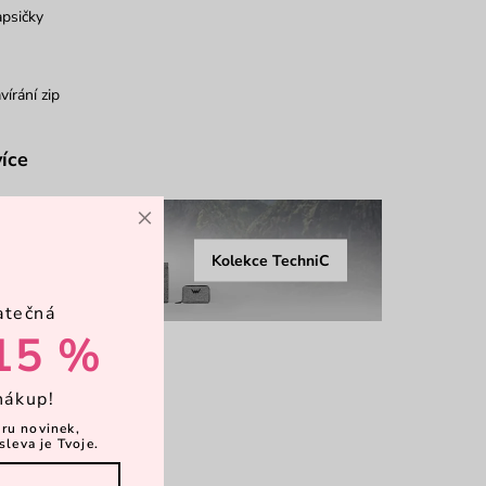
psičky
vírání zip
více
×
Kolekce TechniC
atečná
15 %
nákup!
ěru novinek,
sleva je Tvoje.