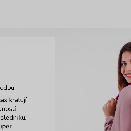
rodou.
as kralují
dností
sledníků.
uper