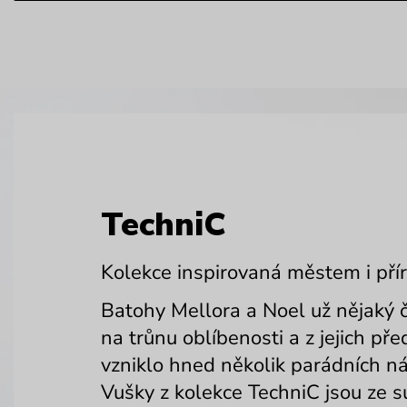
TechniC
Kolekce inspirovaná městem i pří
Batohy Mellora a Noel už nějaký č
na trůnu oblíbenosti a z jejich pře
vzniklo hned několik parádních ná
Vušky z kolekce TechniC jsou ze s