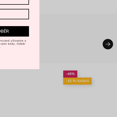
DBĚR
rované uživatele a
vovými kódy. Odběr
.
-48%
-15 %: KAB15