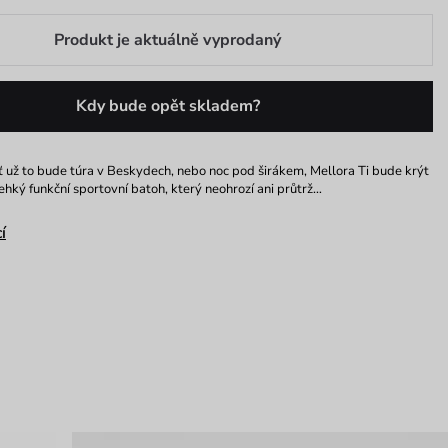
Produkt je aktuálně vyprodaný
Kdy bude opět skladem?
ť už to bude túra v Beskydech, nebo noc pod širákem, Mellora Ti bude krýt
lehký funkční sportovní batoh, který neohrozí ani průtrž…
í