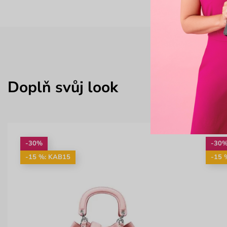
Doplň svůj look
-30%
-30
-15 %: KAB15
-15 