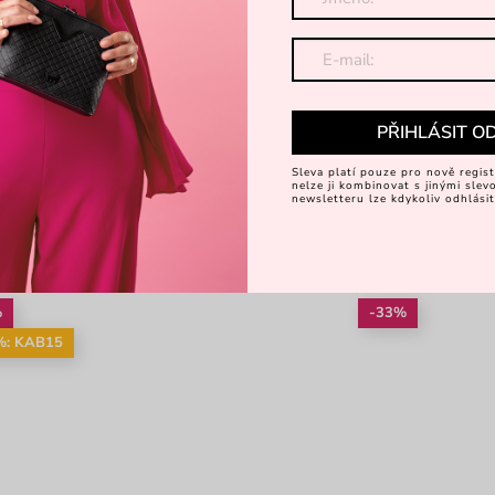
PŘIHLÁSIT O
Sleva platí pouze pro nově regist
nelze ji kombinovat s jinými sle
newsletteru lze kdykoliv odhlásit
%
-33%
%: KAB15