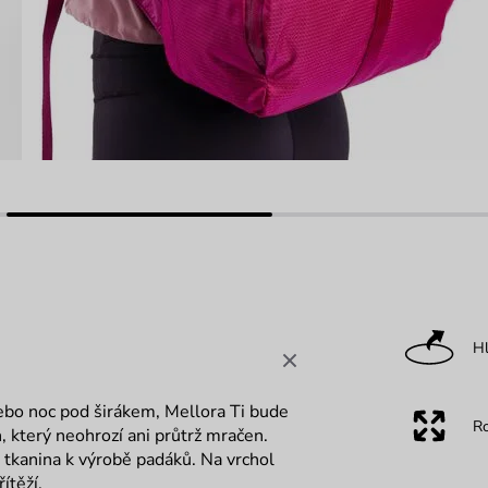
Hl
nebo noc pod širákem, Mellora Ti bude
R
h, který neohrozí ani průtrž mračen.
o tkanina k výrobě padáků. Na vrchol
ítěží.