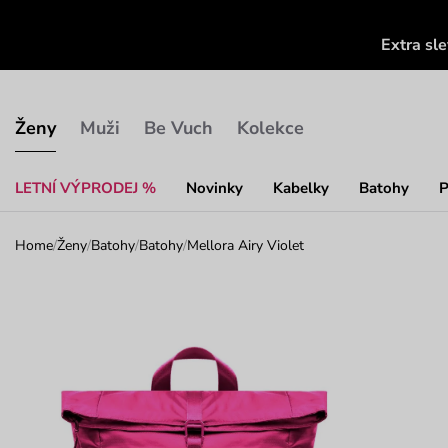
Extra sl
Ženy
Muži
Be Vuch
Kolekce
LETNÍ VÝPRODEJ %
Novinky
Kabelky
Batohy
P
Home
/
Ženy
/
Batohy
/
Batohy
/
Mellora Airy Violet