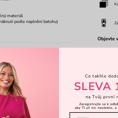
Ka
lný materiál
aháknutí podle naplnění batohu)
Za
Objevte 
Co takhle dod
SLEVA 
na Tvůj první 
Zaregistrujte se k odb
aby Ti už nic neuteklo, a 