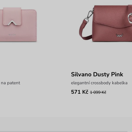
Silvano Dusty Pink
 na patent
elegantní crossbody kabelka
571 Kč
1 099 Kč