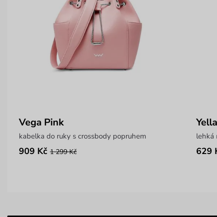
Vega Pink
Yell
kabelka do ruky s crossbody popruhem
lehká 
909 Kč
629 
1 299 Kč