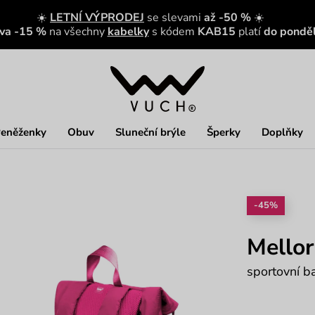
☀️
LETNÍ VÝPRODEJ
se slevami
až -50 %
☀️
eva -15 %
na všechny
kabelky
s kódem
KAB15
platí
do ponděl
eněženky
Obuv
Sluneční brýle
Šperky
Doplňky
-45%
Mellor
sportovní b