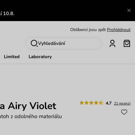
Výměna a vrácení zdarma
Zobrazit
í 10.8.
Oblíbenci jsou zpět
Prohlédnout
Nech se inspirovat
Ukázat
Vyhledávání
Limited
Laboratory
a Airy Violet
4.7
21 recenzí
atoh z odolného materiálu