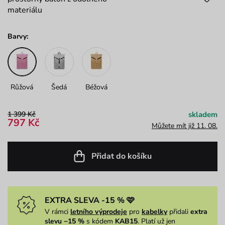
materiálu
Barvy:
Růžová
Šedá
Béžová
1 399 Kč
skladem
797 Kč
Můžete mít již 11. 08.
Přidat do košíku
EXTRA SLEVA -15 % 🩷
V rámci
letního výprodeje
pro
kabelky
přidali
extra
slevu −15 %
s kódem
KAB15
. Platí už jen