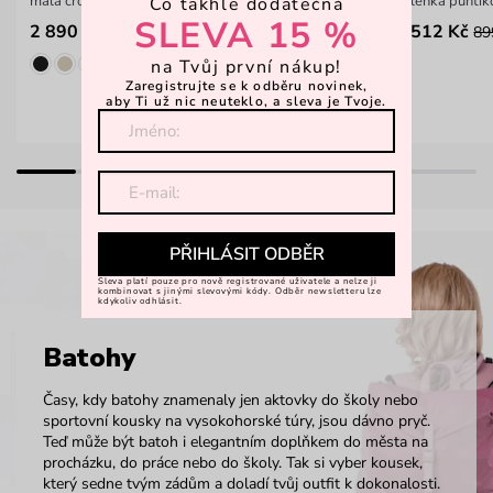
malá crossbody kabelka z italské hovězí kůže
lehká puntí
Co takhle dodatečná
SLEVA 15 %
2 890 Kč
512 Kč
89
na Tvůj první nákup!
Zaregistrujte se k odběru novinek,
aby Ti už nic neuteklo, a sleva je Tvoje.
PŘIHLÁSIT ODBĚR
Sleva platí pouze pro nově registrované uživatele a nelze ji
kombinovat s jinými slevovými kódy. Odběr newsletteru lze
kdykoliv odhlásit.
Batohy
Časy, kdy batohy znamenaly jen aktovky do školy nebo
sportovní kousky na vysokohorské túry, jsou dávno pryč.
Teď může být batoh i elegantním doplňkem do města na
procházku, do práce nebo do školy. Tak si vyber kousek,
který sedne tvým zádům a doladí tvůj outfit k dokonalosti.