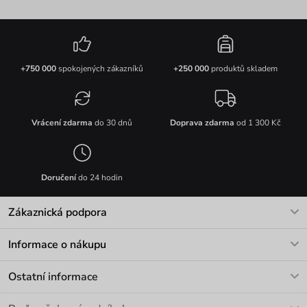
+750 000
spokojených zákazníků
+250 000
produktů skladem
Vrácení zdarma
do 30 dnů
Doprava zdarma
od 1 300 Kč
Doručení
do 24 hodin
Zákaznická podpora
V pracovních dnech Po-Pá: 8-17h
Informace o nákupu
info@vuch.cz
Kontakt
Ostatní informace
+420 466 566 493
Doprava a platba
O nás