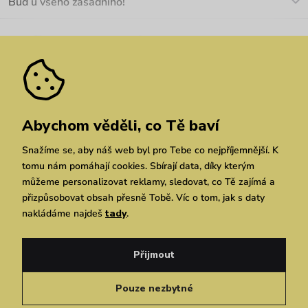
Buď u všeho zásadního!
Materiály a údržba
Kariéra
Nejčastější dotazy
Novinky
Slevy
Akce
Velkoobchod
Vrácení a reklamace
We Care
Odebírat
Pozáruční opravy
Dárkové poukazy
Zásady ochrany osobních údajů
zde
Vuchlook
Prodejny
Praha
Brno
Chrudim
Abychom věděli, co Tě baví
Snažíme se, aby náš web byl pro Tebe co nejpříjemnější. K
tomu nám pomáhají cookies. Sbírají data, díky kterým
můžeme personalizovat reklamy, sledovat, co Tě zajímá a
přizpůsobovat obsah přesně Tobě. Víc o tom, jak s daty
nakládáme najdeš
tady
.
Copyright © 2026 Vuch s.r.o. Všechna práva vyhrazena. Technicky zajišťuje
Simplia.cz
Přijmout
Obchodní podmínky
Zásady ochrany osobních údajů
Pouze nezbytné
Čeština