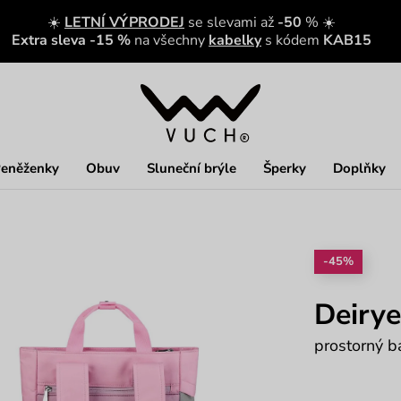
☀️
LETNÍ VÝPRODEJ
se slevami až
-50
% ☀️
Extra sleva -15 %
na všechny
kabelky
s kódem
KAB15
eněženky
Obuv
Sluneční brýle
Šperky
Doplňky
-45%
Deirye
prostorný b