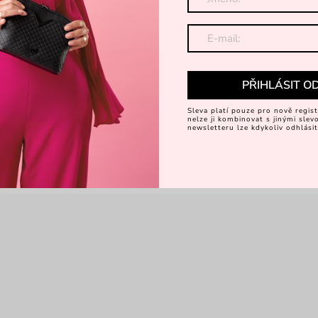
PŘIHLÁSIT O
Sleva platí pouze pro nově regist
nelze ji kombinovat s jinými sle
newsletteru lze kdykoliv odhlásit