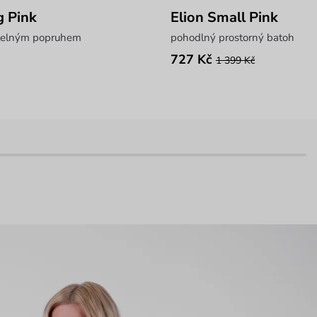
 Pink
Elion Small Pink
itelným popruhem
pohodlný prostorný batoh
727 Kč
1 399 Kč