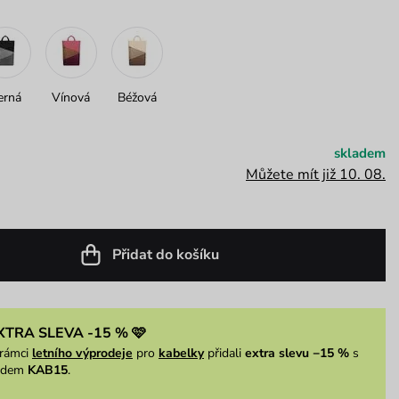
erná
Vínová
Béžová
skladem
Můžete mít již 10. 08.
Přidat do košíku
XTRA SLEVA -15 % 🩷
rámci
letního výprodeje
pro
kabelky
přidali
extra slevu −15 %
s
ódem
KAB15
.