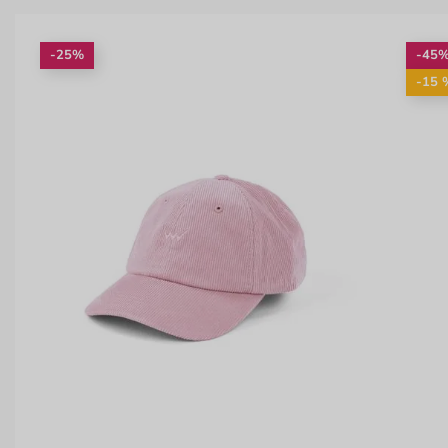
-25%
-45
-15 