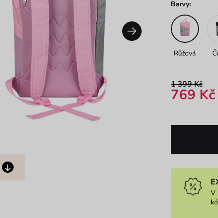
Barvy:
Růžová
Č
1 399 Kč
769 Kč
E
V 
k