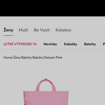
Ženy
Muži
Be Vuch
Kolekce
LETNÍ VÝPRODEJ %
Novinky
Kabelky
Batohy
P
Home
/
Ženy
/
Batohy
/
Batohy
/
Deiryen Pink