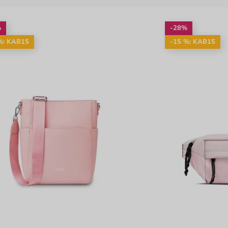
%
-28%
%: KAB15
-15 %: KAB15