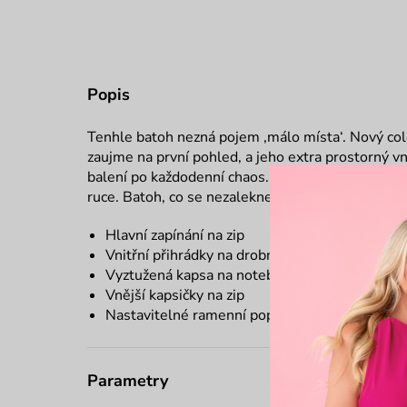
Popis
Tenhle batoh nezná pojem ‚málo místa‘. Nový col
zaujme na první pohled, a jeho extra prostorný 
balení po každodenní chaos. Dvě venkovní kapsy 
ruce. Batoh, co se nezalekne žádné cesty – ani Tv
Hlavní zapínání na zip
Vnitřní přihrádky na drobnosti
Vyztužená kapsa na notebook
Vnější kapsičky na zip
Nastavitelné ramenní popruhy
Parametry