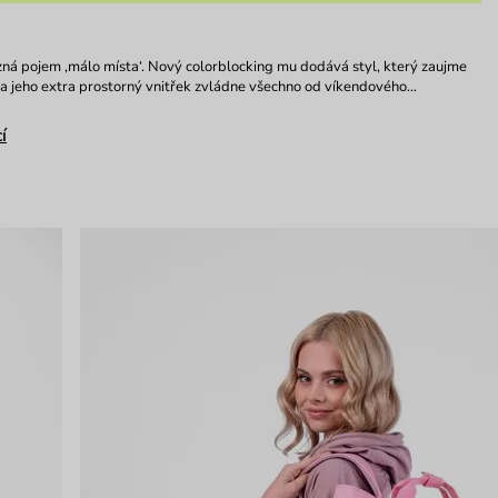
ná pojem ‚málo místa‘. Nový colorblocking mu dodává styl, který zaujme
 a jeho extra prostorný vnitřek zvládne všechno od víkendového…
í