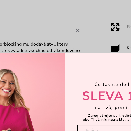
R
orblocking mu dodává styl, který
Ka
vnitřek zvládne všechno od víkendového
navíc udrží všechno důležité pěkně po
é výbavy.
Za
Co takhle dod
Dá
SLEVA 
na Tvůj první 
O
Zaregistrujte se k odb
aby Ti už nic neuteklo, a 