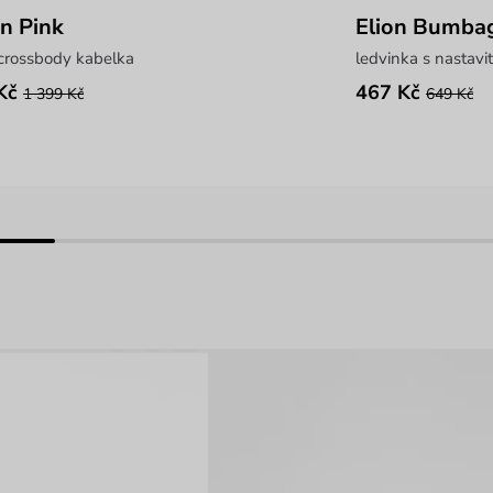
in Pink
Elion Bumbag
 crossbody kabelka
ledvinka s nastav
Kč
467 Kč
1 399 Kč
649 Kč