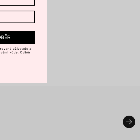
DBĚR
rované uživatele a
vovými kódy. Odběr
.