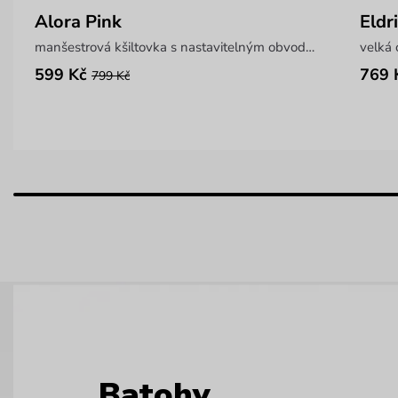
Alora Pink
Eldr
manšestrová kšiltovka s nastavitelným obvodem
velká
599 Kč
769 
799 Kč
Batohy