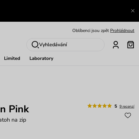
Výměna a vrácení zdarma
Zobrazit
Oblíbenci jsou zpět
Prohlédnout
Nech se inspirovat
Ukázat
Vyhledávání
Limited
Laboratory
n Pink
5
9 recenzí
atoh na zip