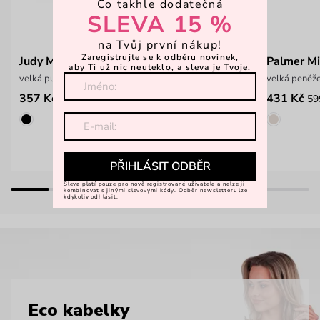
Co takhle dodatečná
SLEVA 15 %
na Tvůj první nákup!
Zaregistrujte se k odběru novinek,
Judy Mint
Palmer Mi
aby Ti už nic neuteklo, a sleva je Tvoje.
velká puntíkatá peněženka na patent
velká peněže
357 Kč
431 Kč
549 Kč
59
PŘIHLÁSIT ODBĚR
Sleva platí pouze pro nově registrované uživatele a nelze ji
kombinovat s jinými slevovými kódy. Odběr newsletteru lze
kdykoliv odhlásit.
Eco kabelky