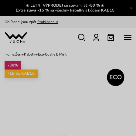
☀️
LETNÍ VÝPRODEJ
se slevami až
-50 %
☀️
Výměna a vrácení zdarma
Zobrazit
Extra sleva -15 %
na všechny
kabelky
s kódem
KAB15
Oblíbenci jsou zpět
Prohlédnout
Nech se inspirovat
Ukázat
Home
/
Ženy
/
Kabelky
/
Eco
/
Coalie E Mint
-38%
-15 %: KAB15