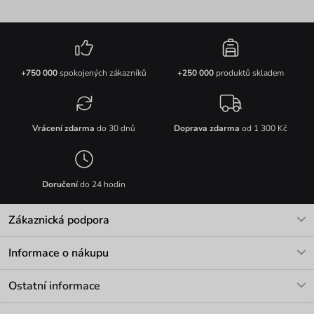
+750 000
spokojených zákazníků
+250 000
produktů skladem
Vrácení zdarma
do 30 dnů
Doprava zdarma
od 1 300 Kč
Doručení
do 24 hodin
Zákaznická podpora
V pracovních dnech Po-Pá: 8-17h
Informace o nákupu
info@vuch.cz
Kontakt
Ostatní informace
+420 466 566 493
Doprava a platba
O nás