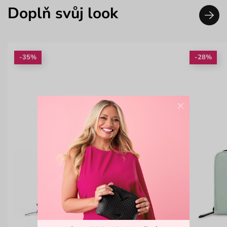
Doplň svůj look
-35%
-28%
×