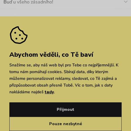
Buď u všeho zásadního!
Materiály a údržba
Kariéra
Nejčastější dotazy
Novinky
Slevy
Akce
Velkoobchod
Vrácení a reklamace
We Care
Odebírat
Pozáruční opravy
Dárkové poukazy
Zásady ochrany osobních údajů
zde
Vuchlook
Prodejny
Praha
Brno
Chrudim
Abychom věděli, co Tě baví
Snažíme se, aby náš web byl pro Tebe co nejpříjemnější. K
tomu nám pomáhají cookies. Sbírají data, díky kterým
můžeme personalizovat reklamy, sledovat, co Tě zajímá a
přizpůsobovat obsah přesně Tobě. Víc o tom, jak s daty
nakládáme najdeš
tady
.
Copyright © 2026 Vuch s.r.o. Všechna práva vyhrazena. Technicky zajišťuje
Simplia.cz
Přijmout
Obchodní podmínky
Zásady ochrany osobních údajů
Pouze nezbytné
Čeština