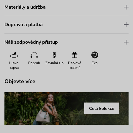
Materiály a údržba
Doprava a platba
Náš zodpovědný přístup
Hlavní
Popruh
Zavírání zip
Dárkové
Eko
kapsa
balení
Objevte více
Celá kolekce