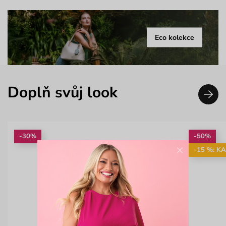
Eco kolekce
Doplň svůj look
-30%
-50%
×
-15 %: K