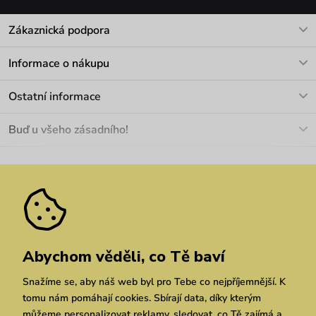
Zákaznická podpora
V pracovních dnech Po-Pá: 8-17h
Informace o nákupu
info@vuch.cz
Kontakt
Ostatní informace
+420 466 566 493
Doprava a platba
O nás
Buď u všeho zásadního!
Materiály a údržba
Kariéra
Nejčastější dotazy
Novinky
Slevy
Akce
Velkoobchod
Vrácení a reklamace
We Care
Odebírat
Pozáruční opravy
Dárkové poukazy
Zásady ochrany osobních údajů
zde
Vuchlook
Prodejny
Praha
Brno
Chrudim
Abychom věděli, co Tě baví
Snažíme se, aby náš web byl pro Tebe co nejpříjemnější. K
tomu nám pomáhají cookies. Sbírají data, díky kterým
můžeme personalizovat reklamy, sledovat, co Tě zajímá a