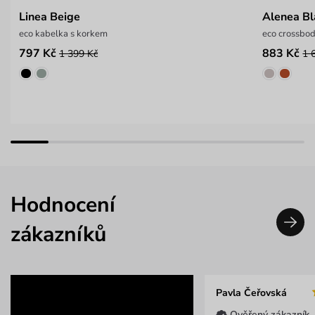
Linea Beige
Alenea Bl
eco kabelka s korkem
eco crossbo
797 Kč
883 Kč
1 399 Kč
1 
Hodnocení
zákazníků
Pavla Čeřovská
Ověřený zákazník