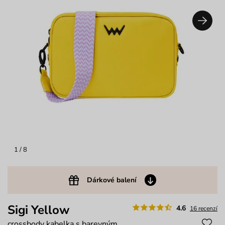
1
/ 8
Dárkové balení
Sigi Yellow
4.6
16 recenzí
crossbody kabelka s barevným