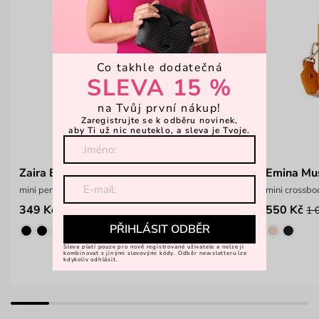
Co takhle dodatečná
SLEVA 15 %
na Tvůj první nákup!
Zaregistrujte se k odběru novinek,
aby Ti už nic neuteklo, a sleva je Tvoje.
Zaira Butter Yellow
Emina Mu
mini peněženka na patent
mini crossb
349 Kč
550 Kč
499 Kč
1 
PŘIHLÁSIT ODBĚR
Sleva platí pouze pro nově registrované uživatele a nelze ji
kombinovat s jinými slevovými kódy. Odběr newsletteru lze
kdykoliv odhlásit.