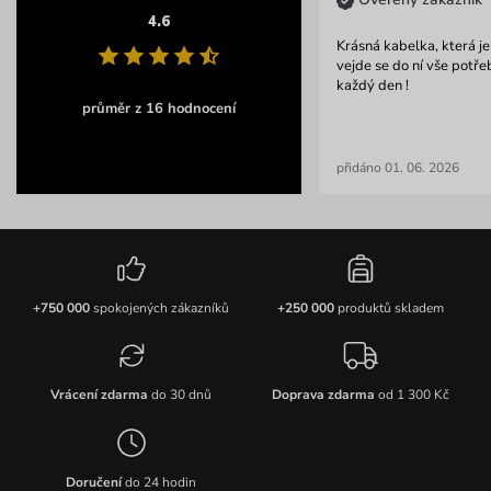
4.6
Krásná kabelka, která je
vejde se do ní vše potře
každý den !
průměr z 16 hodnocení
přidáno 01. 06. 2026
+750 000
spokojených zákazníků
+250 000
produktů skladem
Vrácení zdarma
do 30 dnů
Doprava zdarma
od 1 300 Kč
Doručení
do 24 hodin