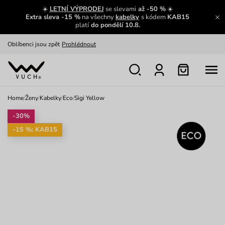
Výměna a vrácení zdarma
Zobrazit
☀️
LETNÍ VÝPRODEJ
se slevami
až -50 %
☀️
Extra sleva -15 %
na všechny
kabelky
s kódem
KAB15
Oblíbenci jsou zpět
Prohlédnout
platí
do pondělí 10.8.
Nech se inspirovat
Ukázat
Home
/
Ženy
/
Kabelky
/
Eco
/
Sigi Yellow
-30%
-15 %: KAB15