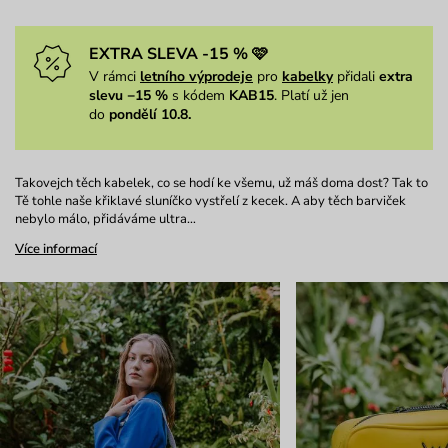
EXTRA SLEVA -15 % 🩷
V rámci
letního výprodeje
pro
kabelky
přidali
extra
slevu −15 %
s kódem
KAB15
. Platí už jen
do
pondělí 10.8.
Takovejch těch kabelek, co se hodí ke všemu, už máš doma dost? Tak to
Tě tohle naše křiklavé sluníčko vystřelí z kecek. A aby těch barviček
nebylo málo, přidáváme ultra…
Více informací