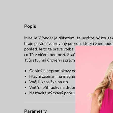
Popis
Mirelle Wonder je důkazem, že udržitelný kousek
hraje parádní vzorovaný popruh, který i z jednodu
pohled. Je to ta pravá volba pro Tebe, pokud hled
co Tě v ničem neomezí. Stačí ji hodit přes ramen
Tvůj styl má úroveň i správný směr.
Odolný a nepromokavý eco materiál
Hlavní zapínání na magnet a zip
Vnější kapsička na zip
Vnitřní přihrádky na drobnosti
Nastavitelný tkaný popruh přes rameno
Parametry