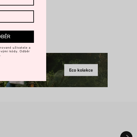
rkové balení
ko
DBĚR
více
rované uživatele a
vovými kódy. Odběr
.
Eco kolekce