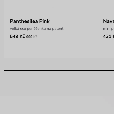
Panthesilea Pink
Nava
velká eco peněženka na patent
mini 
549 Kč
431 
999 Kč