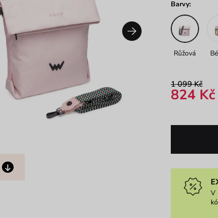
Barvy:
Růžová
Bé
1 099 Kč
824 Kč
E
V 
k