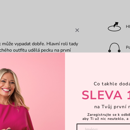
Hl
 může vypadat dobře. Hlavní roli tady
P
chého outfitu udělá pecku na první
áš stylovou parťačku z eco materiálu,
o a vyrazit do města s vědomím, že
Ka
Co takhle dod
Za
SLEVA 
na Tvůj první 
Za
Zaregistrujte se k odb
aby Ti už nic neuteklo, a 