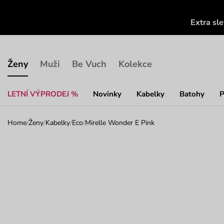
Extra sl
Ženy
Muži
Be Vuch
Kolekce
LETNÍ VÝPRODEJ %
Novinky
Kabelky
Batohy
P
Home
/
Ženy
/
Kabelky
/
Eco
/
Mirelle Wonder E Pink