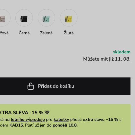
žová
Černá
Zelená
Žlutá
skladem
Můžete mít již 11. 08.
Přidat do košíku
XTRA SLEVA -15 % 🩷
rámci
letního výprodeje
pro
kabelky
přidali
extra slevu −15 %
s
ódem
KAB15
. Platí už jen do
pondělí 10.8.