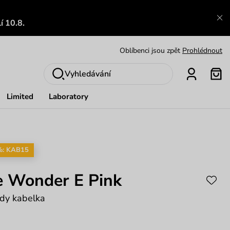
Zajímavosti ze světa Vuch:
Přečíst
í 10.8.
Výměna a vrácení zdarma
Zobrazit
Oblíbenci jsou zpět
Prohlédnout
Nech se inspirovat
Ukázat
Vyhledávání
Limited
Laboratory
%: KAB15
e Wonder E Pink
dy kabelka