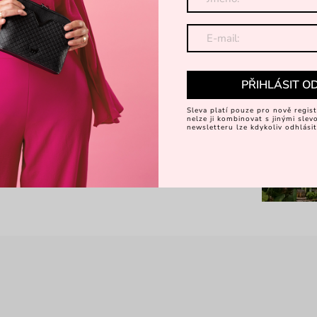
Dá
E
PŘIHLÁSIT O
Objevte 
Sleva platí pouze pro nově regist
nelze ji kombinovat s jinými sle
newsletteru lze kdykoliv odhlásit