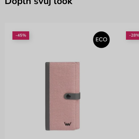
Doplň svůj look
-45%
-28