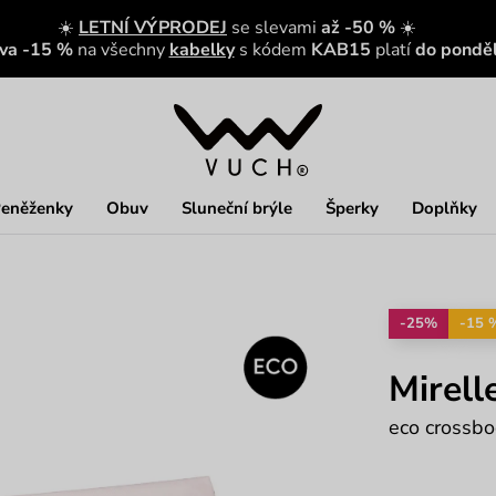
☀️
LETNÍ VÝPRODEJ
se slevami
až -50 %
☀️
eva -15 %
na všechny
kabelky
s kódem
KAB15
platí
do ponděl
eněženky
Obuv
Sluneční brýle
Šperky
Doplňky
-25%
-15 
Mirell
eco crossbo