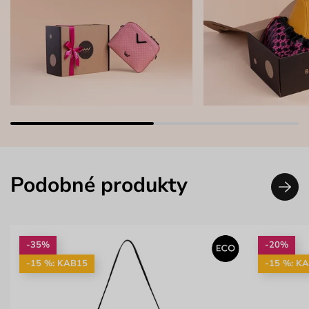
Podobné produkty
-35%
-20%
-15 %: KAB15
-15 %: K