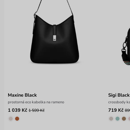
Maxine Black
Sigi Black
prostorná eco kabelka na rameno
crossbody k
1 039 Kč
719 Kč
1 599 Kč
89