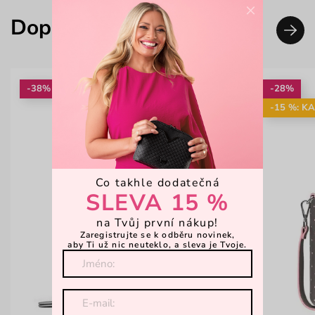
×
Doplň svůj look
-38%
-28%
-15 %: K
Co takhle dodatečná
SLEVA 15 %
na Tvůj první nákup!
Zaregistrujte se k odběru novinek,
aby Ti už nic neuteklo, a sleva je Tvoje.