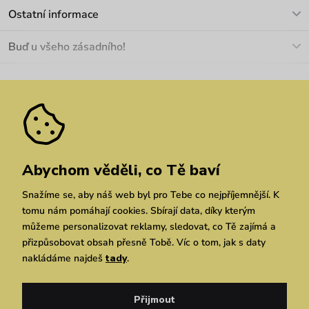
Kontakt
Ostatní informace
+420 466 566 493
Doprava a platba
O nás
Buď u všeho zásadního!
Materiály a údržba
Kariéra
Nejčastější dotazy
Novinky
Slevy
Akce
Velkoobchod
Vrácení a reklamace
We Care
Odebírat
Pozáruční opravy
Dárkové poukazy
Zásady ochrany osobních údajů
zde
Vuchlook
Prodejny
Praha
Brno
Chrudim
Abychom věděli, co Tě baví
Snažíme se, aby náš web byl pro Tebe co nejpříjemnější. K
tomu nám pomáhají cookies. Sbírají data, díky kterým
můžeme personalizovat reklamy, sledovat, co Tě zajímá a
přizpůsobovat obsah přesně Tobě. Víc o tom, jak s daty
nakládáme najdeš
tady
.
Copyright © 2026 Vuch s.r.o. Všechna práva vyhrazena. Technicky zajišťuje
Simplia.cz
Přijmout