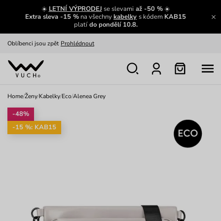
Zajímavosti ze světa Vuch:
Přečíst
☀️
LETNÍ VÝPRODEJ
se slevami
až -50 %
☀️
Extra sleva -15 %
na všechny
kabelky
s kódem
KAB15
Výměna a vrácení zdarma
Zobrazit
platí
do pondělí 10.8.
Oblíbenci jsou zpět
Prohlédnout
Nech se inspirovat
Ukázat
Home
/
Ženy
/
Kabelky
/
Eco
/
Alenea Grey
-48%
-15 %: KAB15