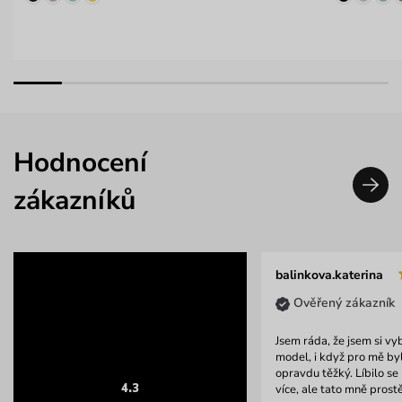
Hodnocení
zákazníků
balinkova.katerina
Ověřený zákazník
Jsem ráda, že jsem si vy
model, i když pro mě by
opravdu těžký. Líbilo se
4.3
více, ale tato mně prostě