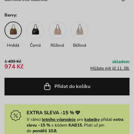
Barvy:
Hnědá
Černá
Růžová
Béžová
1 499 Kč
skladem
974 Kč
Můžete mít již 11. 08.
Přidat do košíku
EXTRA SLEVA -15 % 🩷
V rámci
letního výprodeje
pro
kabelky
přidali
extra
slevu −15 %
s kódem
KAB15
. Platí už jen
do
pondělí 10.8.