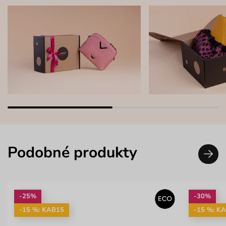
Podobné produkty
-25%
-30%
-15 %: KAB15
-15 %: K