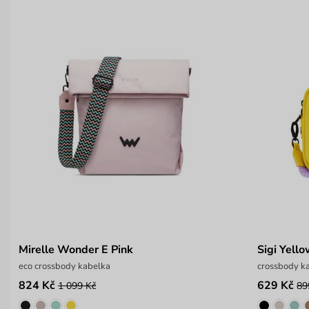
Mirelle Wonder E Pink
Sigi Yell
eco crossbody kabelka
crossbody k
824 Kč
629 Kč
1 099 Kč
89