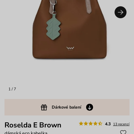
1
/ 7
Dárkové balení
Roselda E Brown
4.3
13 recenzí
dámská eco kabelka