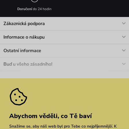
Doručení
do 24 hodin
Zákaznická podpora
V pracovních dnech Po-Pá: 8-17h
Informace o nákupu
info@vuch.cz
Kontakt
Ostatní informace
+420 466 566 493
Doprava a platba
O nás
Buď u všeho zásadního!
Materiály a údržba
Kariéra
Nejčastější dotazy
Novinky
Slevy
Akce
Velkoobchod
Vrácení a reklamace
We Care
Odebírat
Pozáruční opravy
Dárkové poukazy
Zásady ochrany osobních údajů
zde
Vuchlook
Prodejny
Praha
Brno
Chrudim
Abychom věděli, co Tě baví
Snažíme se, aby náš web byl pro Tebe co nejpříjemnější. K