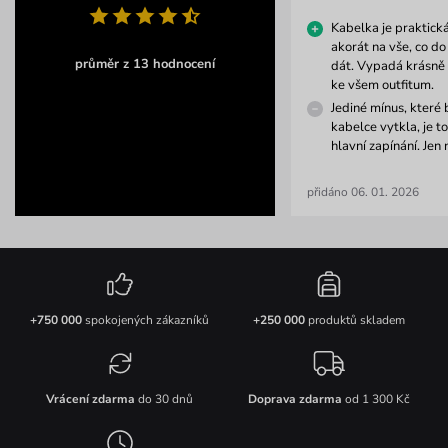
Kabelka je praktická
akorát na vše, co do
průměr z 13 hodnocení
dát. Vypadá krásně 
ke všem outfitum.
Jediné mínus, které 
kabelce vytkla, je t
hlavní zapínání. Jen 
přidáno 06. 01. 2026
+750 000
spokojených zákazníků
+250 000
produktů skladem
Vrácení zdarma
do 30 dnů
Doprava zdarma
od 1 300 Kč