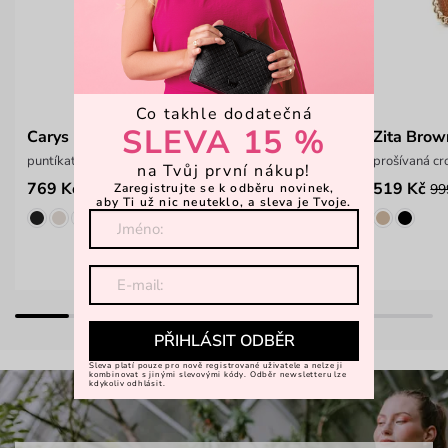
Co takhle dodatečná
SLEVA 15 %
Carys Big Dot Mocha
Zita Brow
puntíkatá crossbody kabelka
prošívaná cr
na Tvůj první nákup!
769 Kč
519 Kč
1 099 Kč
99
Zaregistrujte se k odběru novinek,
aby Ti už nic neuteklo, a sleva je Tvoje.
PŘIHLÁSIT ODBĚR
Sleva platí pouze pro nově registrované uživatele a nelze ji
kombinovat s jinými slevovými kódy. Odběr newsletteru lze
kdykoliv odhlásit.