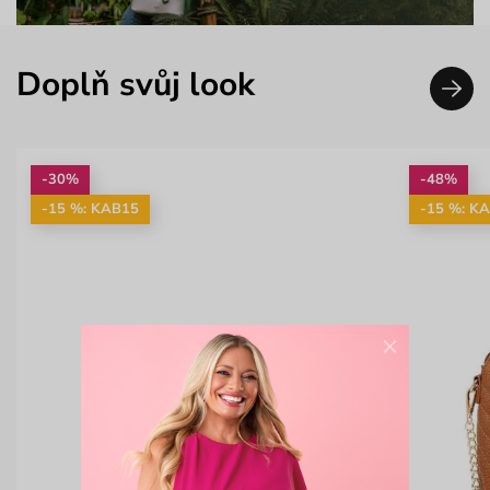
Doplň svůj look
-30%
-48%
-15 %: KAB15
-15 %: K
×