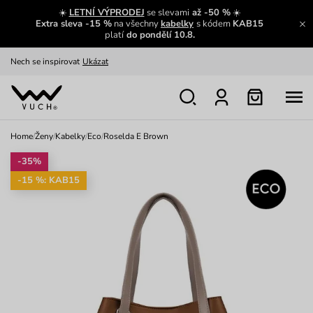
Výměna a vrácení zdarma
Zobrazit
☀️
LETNÍ VÝPRODEJ
se slevami
až -50 %
☀️
Extra sleva -15 %
na všechny
kabelky
s kódem
KAB15
Oblíbenci jsou zpět
Prohlédnout
platí
do pondělí 10.8.
Nech se inspirovat
Ukázat
Home
/
Ženy
/
Kabelky
/
Eco
/
Roselda E Brown
-35%
-15 %: KAB15