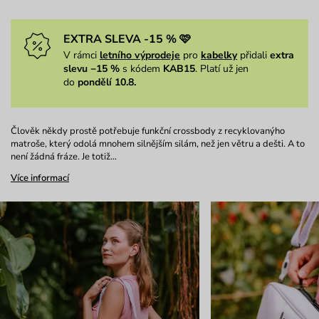
EXTRA SLEVA -15 % 🩷
V rámci
letního výprodeje
pro
kabelky
přidali
extra
slevu −15 %
s kódem
KAB15
. Platí už jen
do
pondělí 10.8.
Člověk někdy prostě potřebuje funkční crossbody z recyklovanýho
matroše, který odolá mnohem silnějším silám, než jen větru a dešti. A to
není žádná fráze. Je totiž…
Více informací