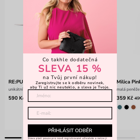
Co takhle dodatečná
SLEVA 15 %
na Tvůj první nákup!
RE:PUFF Pink
Milica Pin
Zaregistrujte se k odběru novinek,
aby Ti už nic neuteklo, a sleva je Tvoje.
unikátní přívěsek
malá peněže
590 Kč
359 Kč
49
PŘIHLÁSIT ODBĚR
Sleva platí pouze pro nově registrované uživatele a nelze ji