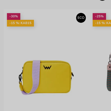
-30%
-25%
-15 %: KAB15
-15 %: K