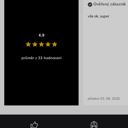
Ověřený zákazník
vše ok, super
4.9
průměr z 33 hodnocení
přidáno 03. 06. 2026