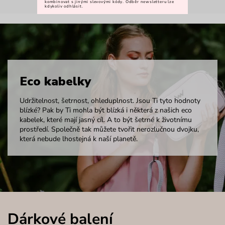
kombinovat s jinými slevovými kódy. Odběr newsletteru lze
kdykoliv odhlásit.
Eco kabelky
Udržitelnost, šetrnost, ohleduplnost. Jsou Ti tyto hodnoty
blízké? Pak by Ti mohla být blízká i některá z našich eco
kabelek, které mají jasný cíl. A to být šetrné k životnímu
prostředí. Společně tak můžete tvořit nerozlučnou dvojku,
která nebude lhostejná k naší planetě.
Dárkové balení