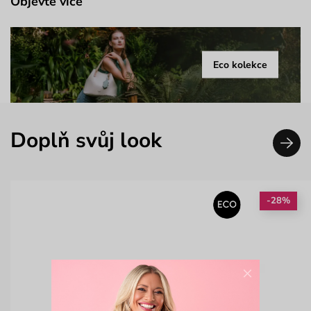
Objevte více
Eco kolekce
Doplň svůj look
-28%
×