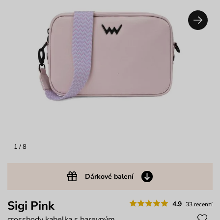
1
/ 8
Dárkové balení
Sigi Pink
4.9
33 recenzí
crossbody kabelka s barevným