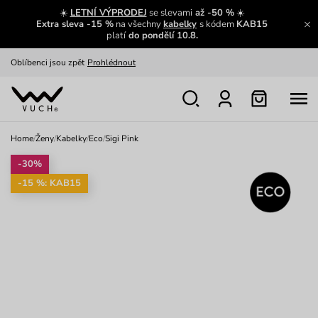
Zajímavosti ze světa Vuch:
Přečíst
☀️
LETNÍ VÝPRODEJ
se slevami
až -50 %
☀️
Extra sleva -15 %
na všechny
kabelky
s kódem
KAB15
Výměna a vrácení zdarma
Zobrazit
platí
do pondělí 10.8.
Oblíbenci jsou zpět
Prohlédnout
Nech se inspirovat
Ukázat
Home
/
Ženy
/
Kabelky
/
Eco
/
Sigi Pink
-30%
-15 %: KAB15