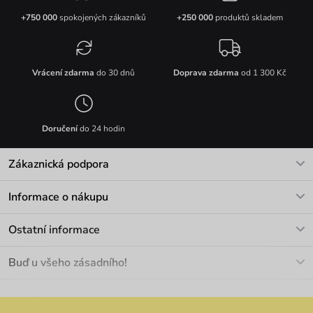
+750 000
spokojených zákazníků
+250 000
produktů skladem
Vrácení zdarma
do 30 dnů
Doprava zdarma
od 1 300 Kč
Doručení
do 24 hodin
Zákaznická podpora
V pracovních dnech Po-Pá: 8-17h
Informace o nákupu
info@vuch.cz
Kontakt
Ostatní informace
+420 466 566 493
Doprava a platba
O nás
Buď u všeho zásadního!
Materiály a údržba
Kariéra
Nejčastější dotazy
Novinky
Slevy
Akce
Velkoobchod
Vrácení a reklamace