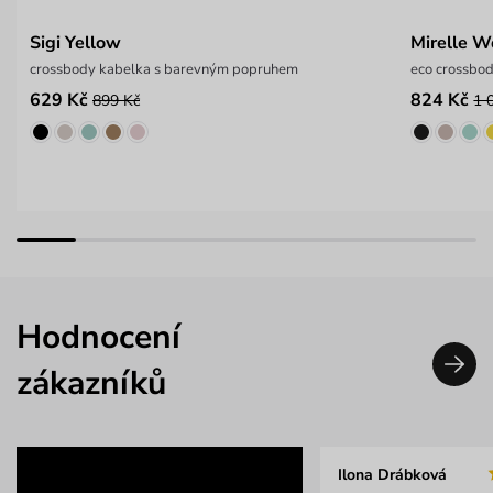
Sigi Yellow
Mirelle W
crossbody kabelka s barevným popruhem
eco crossbo
629 Kč
824 Kč
899 Kč
1 
Hodnocení
zákazníků
Ilona Drábková