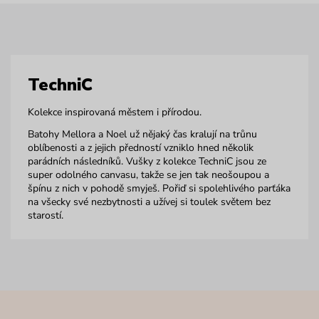
TechniC
Kolekce inspirovaná městem i přírodou.
Batohy Mellora a Noel už nějaký čas kralují na trůnu
oblíbenosti a z jejich předností vzniklo hned několik
parádních následníků. Vušky z kolekce TechniC jsou ze
super odolného canvasu, takže se jen tak neošoupou a
špínu z nich v pohodě smyješ. Pořiď si spolehlivého parťáka
na všecky své nezbytnosti a užívej si toulek světem bez
starostí.