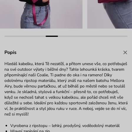
Popis
Hledáš kabelku, která Tě nezatíží, a přitom unese vše, co potřebuješ
na své outdoor výlety i běžné dny? Tahle lehounká kráska, tvarem
připomínající naši Coalie, Ti padne do oka i na rameno! Díky
odolnému ripstop materiálu, který znáš na našem batohu Mellora
Airy, bude věrnou parťačkou, ať už běháš po městě nebo se touláš
venku. Je skladná, stylová a funkční – přesně to, co potřebuješ,
když se nechceš tahat s velkou kabelkou, ale pořád chceš mít vše
důležité u sebe. Ideální pro každou sportovně založenou ženu, která
ví, že praktičnost a styl jdou ruku v ruce. A neboj, vejde se do ní víc,
než si myslíš!
Vyrobena z ripstopu – lehký, prodyšný, voděodolný materiál
Hlavní zapínání na zip