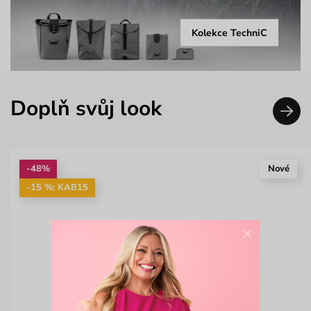
Kolekce TechniC
Doplň svůj look
-48%
Nové
-15 %: KAB15
×