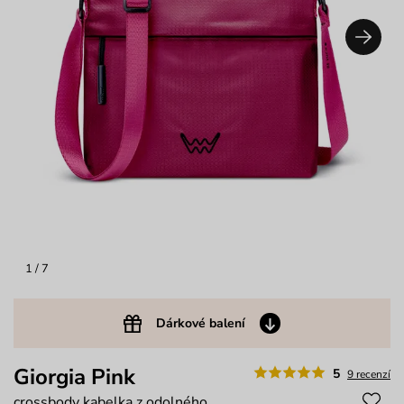
1
/ 7
Dárkové balení
Giorgia Pink
5
9 recenzí
crossbody kabelka z odolného