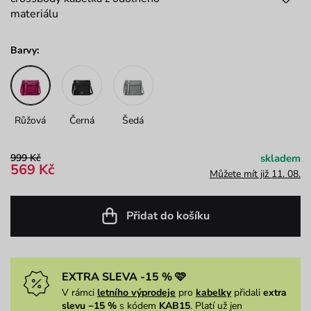
materiálu
Barvy:
Růžová
Černá
Šedá
999 Kč
skladem
569 Kč
Můžete mít již 11. 08.
Přidat do košíku
EXTRA SLEVA -15 % 🩷
V rámci
letního výprodeje
pro
kabelky
přidali
extra
slevu −15 %
s kódem
KAB15
. Platí už jen