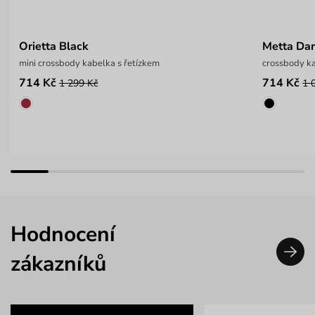
Orietta Black
Metta Dar
mini crossbody kabelka s řetízkem
crossbody ka
714 Kč
714 Kč
1 299 Kč
1 
Hodnocení
zákazníků