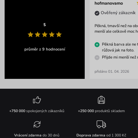
hofmanovamo
Ověřený zákazník
5
Pěkná, tmavší než na ob
menší ale celkově moc h
Pěkná barva ale ne 
průměr z 9 hodnocení
růžová jak na foto.
Přijde mi menší než 
přidáno 01. 04. 2026
+750 000
spokojených zákazníků
+250 000
produktů skladem
Vrácení zdarma
do 30 dnů
Doprava zdarma
od 1 300 Kč