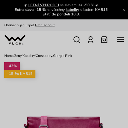
Výměna a vrácení zdarma
Zobrazit
☀️
LETNÍ VÝPRODEJ
se slevami
až -50 %
☀️
Extra sleva -15 %
na všechny
kabelky
s kódem
KAB15
platí
do pondělí 10.8.
Oblíbenci jsou zpět
Prohlédnout
Nech se inspirovat
Ukázat
Home
/
Ženy
/
Kabelky
/
Crossbody
/
Giorgia Pink
-43%
-15 %: KAB15