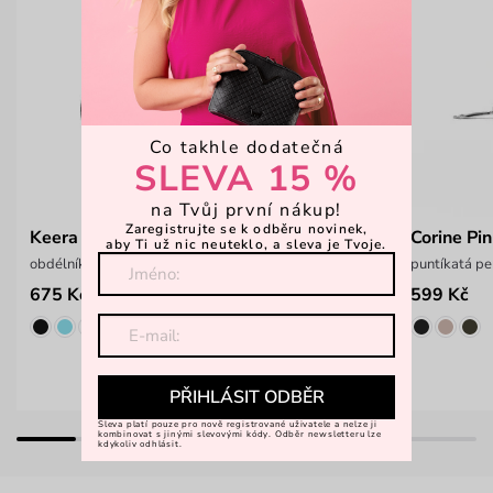
Co takhle dodatečná
SLEVA 15 %
na Tvůj první nákup!
Zaregistrujte se k odběru novinek,
Keera Raspberry
Corine Pi
aby Ti už nic neuteklo, a sleva je Tvoje.
obdélníková crossbody kabelka
puntíkatá pe
675 Kč
599 Kč
1 299 Kč
PŘIHLÁSIT ODBĚR
Sleva platí pouze pro nově registrované uživatele a nelze ji
kombinovat s jinými slevovými kódy. Odběr newsletteru lze
kdykoliv odhlásit.