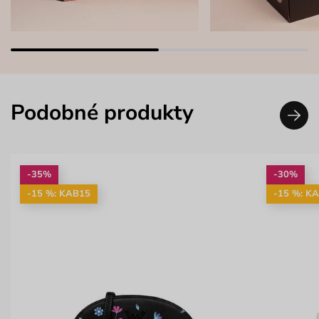
Podobné produkty
-35%
-30%
-15 %: KAB15
-15 %: K