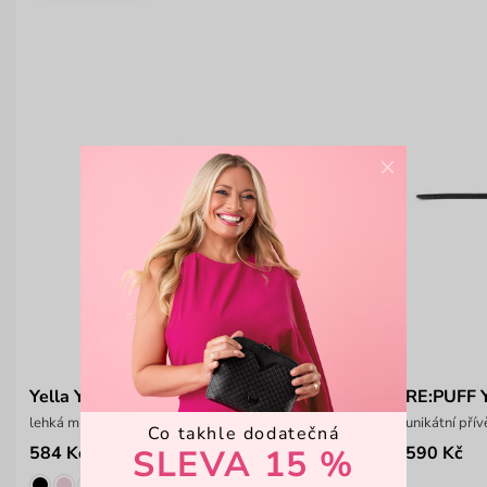
×
Yella Yellow
RE:PUFF 
lehká mini kabelka
unikátní pří
Co takhle dodatečná
SLEVA 15 %
584 Kč
590 Kč
899 Kč