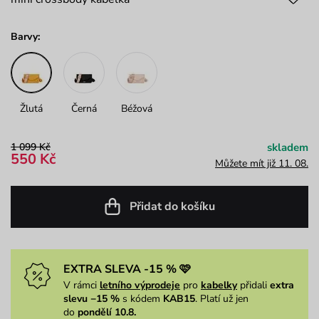
Barvy:
Žlutá
Černá
Béžová
1 099 Kč
skladem
550 Kč
Můžete mít již 11. 08.
Přidat do košíku
EXTRA SLEVA -15 % 🩷
V rámci
letního výprodeje
pro
kabelky
přidali
extra
slevu −15 %
s kódem
KAB15
. Platí už jen
do
pondělí 10.8.