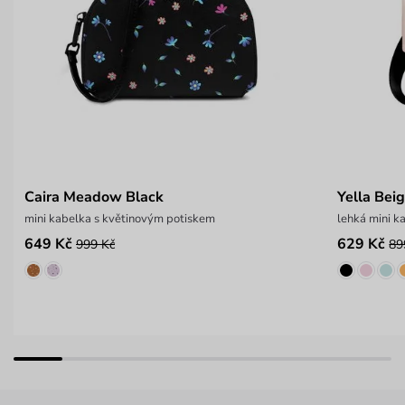
Caira Meadow Black
Yella Bei
mini kabelka s květinovým potiskem
lehká mini k
649 Kč
629 Kč
999 Kč
89