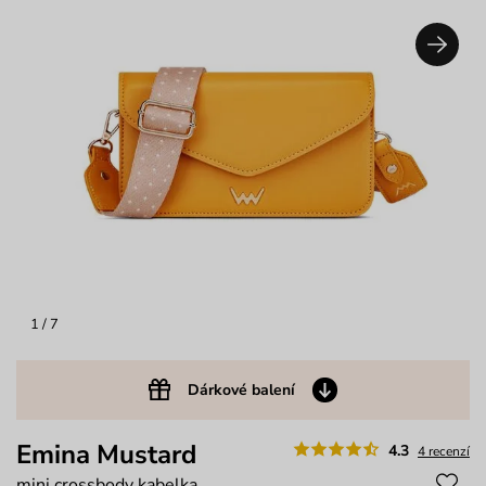
1
/ 7
Dárkové balení
Emina Mustard
4.3
4 recenzí
mini crossbody kabelka