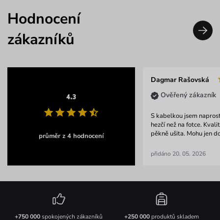
Hodnocení
zákazníků
Dagmar Rašovská
Ověřený zákazník
4.3
S kabelkou jsem naprost
hezčí než na fotce. Kvali
pěkně ušita. Mohu jen do
průměr z 4 hodnocení
přidáno 20. 05. 2026
+750 000
spokojených zákazníků
+250 000
produktů skladem