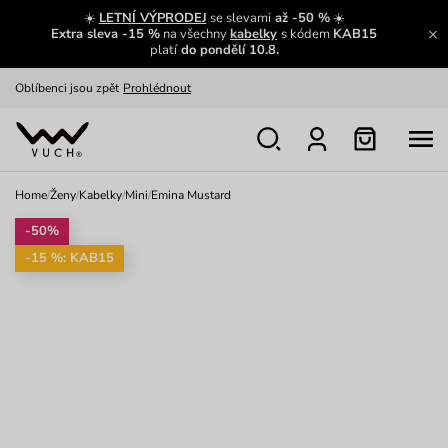
Zajímavosti ze světa Vuch:
Přečíst
☀️
LETNÍ VÝPRODEJ
se slevami
až -50 %
☀️
Extra sleva -15 %
na všechny
kabelky
s kódem
KAB15
Výměna a vrácení zdarma
Zobrazit
platí
do pondělí 10.8.
Oblíbenci jsou zpět
Prohlédnout
Nech se inspirovat
Ukázat
Home
/
Ženy
/
Kabelky
/
Mini
/
Emina Mustard
-50%
-15 %: KAB15