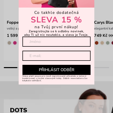
Co takhle dodatečná
SLEVA 15 %
Foppe Utility Black
Carys Bla
na Tvůj první nákup!
velký a prostorný cestovní batoh
elegantní k
Zaregistrujte se k odběru novinek,
aby Ti už nic neuteklo, a sleva je Tvoje.
1 599 Kč
749 Kč
99
PŘIHLÁSIT ODBĚR
Sleva platí pouze pro nově registrované uživatele a nelze ji
kombinovat s jinými slevovými kódy. Odběr newsletteru lze
kdykoliv odhlásit.
DOTS