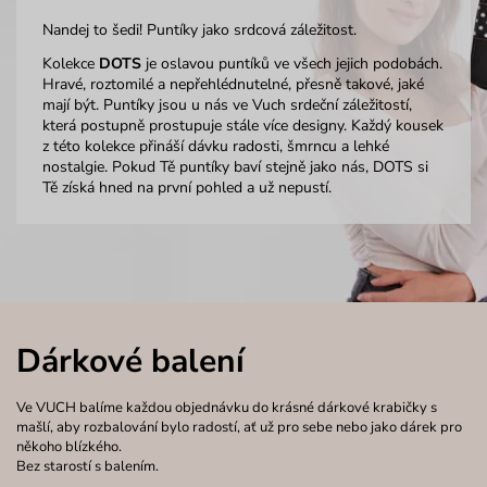
Nandej to šedi! Puntíky jako srdcová záležitost.
Kolekce
DOTS
je oslavou puntíků ve všech jejich podobách.
Hravé, roztomilé a nepřehlédnutelné, přesně takové, jaké
mají být. Puntíky jsou u nás ve Vuch srdeční záležitostí,
která postupně prostupuje stále více designy. Každý kousek
z této kolekce přináší dávku radosti, šmrncu a lehké
nostalgie. Pokud Tě puntíky baví stejně jako nás, DOTS si
Tě získá hned na první pohled a už nepustí.
Dárkové balení
Ve VUCH balíme každou objednávku do krásné dárkové krabičky s
mašlí, aby rozbalování bylo radostí, ať už pro sebe nebo jako dárek pro
někoho blízkého.
Bez starostí s balením.