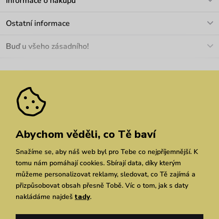
Informace o nákupu
info@vuch.cz
Kontakt
Ostatní informace
+420 466 566 493
Doprava a platba
O nás
Buď u všeho zásadního!
Materiály a údržba
Kariéra
Nejčastější dotazy
Novinky
Slevy
Akce
Velkoobchod
Vrácení a reklamace
We Care
Odebírat
Pozáruční opravy
Dárkové poukazy
Zásady ochrany osobních údajů
zde
Vuchlook
Prodejny
Praha
Brno
Chrudim
Abychom věděli, co Tě baví
Snažíme se, aby náš web byl pro Tebe co nejpříjemnější. K
tomu nám pomáhají cookies. Sbírají data, díky kterým
můžeme personalizovat reklamy, sledovat, co Tě zajímá a
přizpůsobovat obsah přesně Tobě. Víc o tom, jak s daty
nakládáme najdeš
tady
.
Copyright © 2026 Vuch s.r.o. Všechna práva vyhrazena. Technicky zajišťuje
Simplia.cz