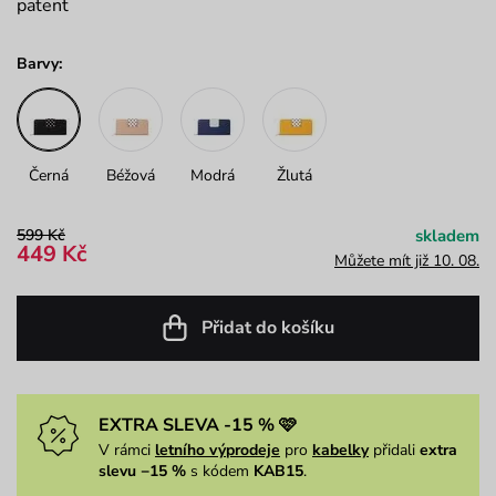
patent
Barvy:
Černá
Béžová
Modrá
Žlutá
599 Kč
skladem
449 Kč
Můžete mít již 10. 08.
Přidat do košíku
EXTRA SLEVA -15 % 🩷
V rámci
letního výprodeje
pro
kabelky
přidali
extra
slevu −15 %
s kódem
KAB15
.