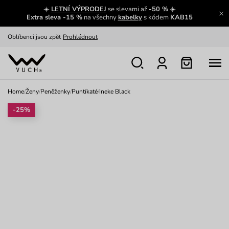
☀️
LETNÍ VÝPRODEJ
se slevami až
-50 %
☀️
Výměna a vrácení zdarma
Zobrazit
Extra sleva -15 %
na všechny
kabelky
s kódem
KAB15
Oblíbenci jsou zpět
Prohlédnout
Nech se inspirovat
Ukázat
Home
/
Ženy
/
Peněženky
/
Puntíkaté
/
Ineke Black
-25%