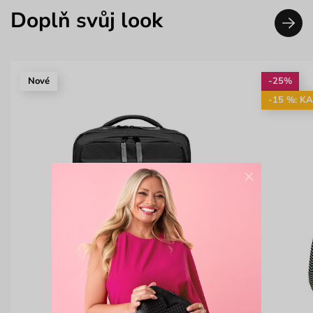
Doplň svůj look
Nové
-25%
-15 %: K
×