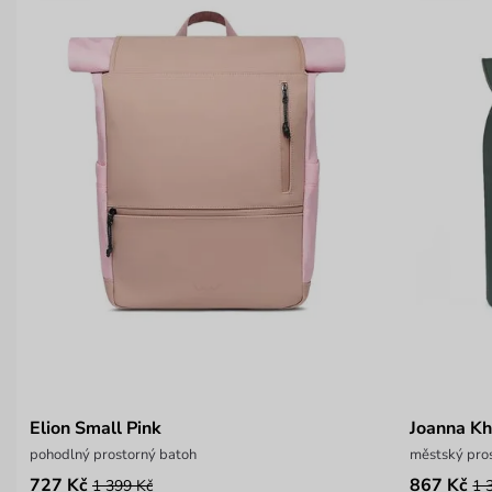
Elion Small Pink
Joanna Kh
pohodlný prostorný batoh
městský pros
727 Kč
867 Kč
1 399 Kč
1 