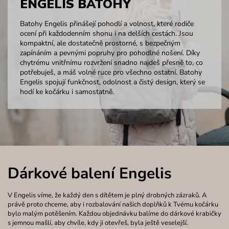
ENGELIS BATOHY
Batohy Engelis přinášejí pohodlí a volnost, které rodiče
ocení při každodenním shonu i na delších cestách. Jsou
kompaktní, ale dostatečně prostorné, s bezpečným
zapínáním a pevnými popruhy pro pohodlné nošení. Díky
chytrému vnitřnímu rozvržení snadno najdeš přesně to, co
potřebuješ, a máš volné ruce pro všechno ostatní. Batohy
Engelis spojují funkčnost, odolnost a čistý design, který se
hodí ke kočárku i samostatně.
Dárkové balení Engelis
V Engelis víme, že každý den s dítětem je plný drobných zázraků. A
právě proto chceme, aby i rozbalování našich doplňků k Tvému kočárku
bylo malým potěšením. Každou objednávku balíme do dárkové krabičky
s jemnou mašlí, aby chvíle, kdy ji otevřeš, byla ještě veselejší.