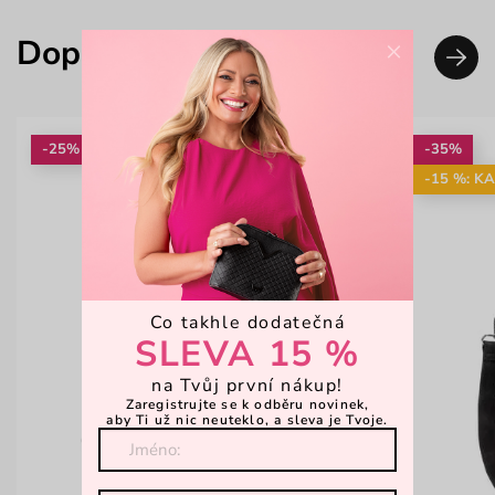
Doplň svůj look
×
-25%
-35%
-15 %: K
Co takhle dodatečná
SLEVA 15 %
na Tvůj první nákup!
Zaregistrujte se k odběru novinek,
aby Ti už nic neuteklo, a sleva je Tvoje.