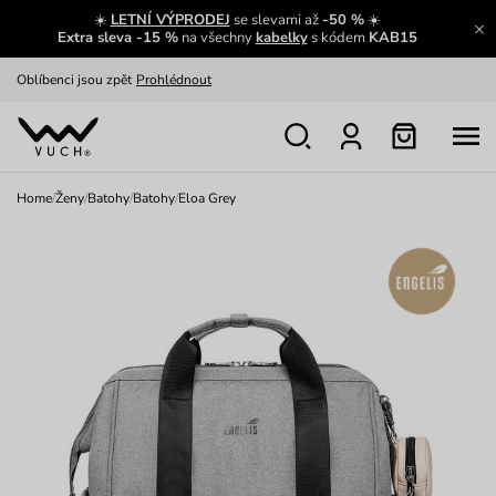
☀️
LETNÍ VÝPRODEJ
se slevami až
-50 %
☀️
Výměna a vrácení zdarma
Zobrazit
Extra sleva -15 %
na všechny
kabelky
s kódem
KAB15
Oblíbenci jsou zpět
Prohlédnout
Nech se inspirovat
Ukázat
Home
/
Ženy
/
Batohy
/
Batohy
/
Eloa Grey