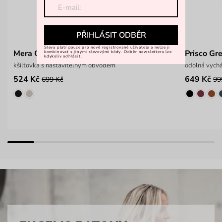
PŘIHLÁSIT ODBĚR
Sleva platí pouze pro nově registrované uživatele a nelze ji
Mera Grey
Prisco Gr
kombinovat s jinými slevovými kódy. Odběr newsletteru lze
kdykoliv odhlásit.
kšiltovka s nastavitelným obvodem
odolná vych
524 Kč
649 Kč
699 Kč
99