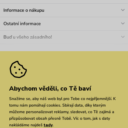
V pracovních dnech Po-Pá: 8-17h
Informace o nákupu
info@vuch.cz
Kontakt
Ostatní informace
+420 466 566 493
Doprava a platba
O nás
Buď u všeho zásadního!
Materiály a údržba
Kariéra
Nejčastější dotazy
Novinky
Slevy
Akce
Velkoobchod
Vrácení a reklamace
We Care
Odebírat
Pozáruční opravy
Dárkové poukazy
Zásady ochrany osobních údajů
zde
Vuchlook
Prodejny
Praha
Brno
Chrudim
Abychom věděli, co Tě baví
Snažíme se, aby náš web byl pro Tebe co nejpříjemnější. K
tomu nám pomáhají cookies. Sbírají data, díky kterým
můžeme personalizovat reklamy, sledovat, co Tě zajímá a
přizpůsobovat obsah přesně Tobě. Víc o tom, jak s daty
nakládáme najdeš
tady
.