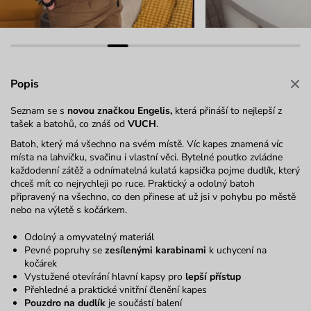
Popis
Seznam se s
novou značkou Engelis,
která přináší to nejlepší z
tašek a batohů, co znáš od
VUCH
.
Batoh, který má všechno na svém místě. Víc kapes znamená víc
místa na lahvičku, svačinu i vlastní věci. Bytelné poutko zvládne
každodenní zátěž a odnímatelná kulatá kapsička pojme dudlík, který
chceš mít co nejrychleji po ruce. Praktický a odolný batoh
připravený na všechno, co den přinese ať už jsi v pohybu po městě
nebo na výletě s kočárkem.
Odolný a omyvatelný materiál
Pevné popruhy se
zesílenými karabinami
k uchycení na
kočárek
Vystužené otevírání hlavní kapsy pro
lepší přístup
Přehledné a praktické vnitřní členění kapes
Pouzdro na dudlík
je součástí balení