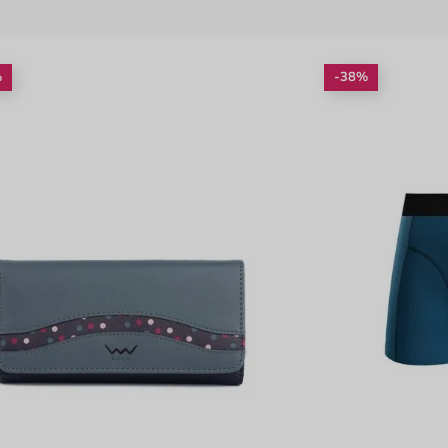
%
-38%