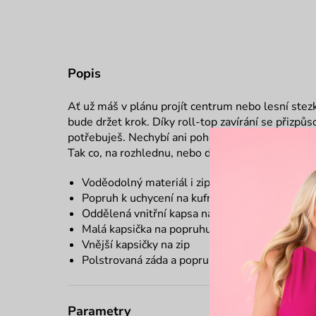
Popis
Ať už máš v plánu projít centrum nebo lesní stez
bude držet krok. Díky roll-top zavírání se přizpůs
potřebuješ. Nechybí ani pohodlné popruhy a dost
Tak co, na rozhlednu, nebo do města?
Voděodolný materiál i zipy
Popruh k uchycení na kufr
Oddělená vnitřní kapsa na notebook
Malá kapsička na popruhu na zip
Vnější kapsičky na zip
Polstrovaná záda a popruhy
Parametry