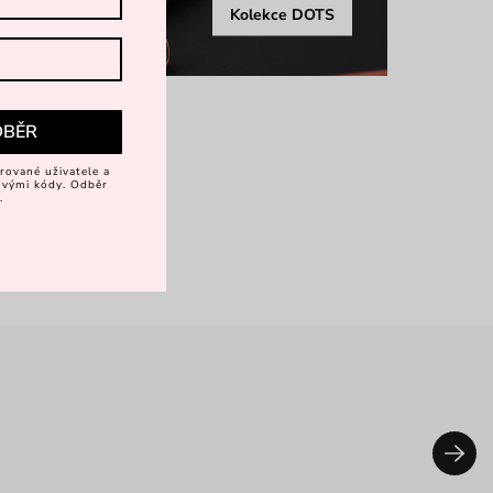
Kolekce DOTS
DBĚR
rované uživatele a
vovými kódy. Odběr
.