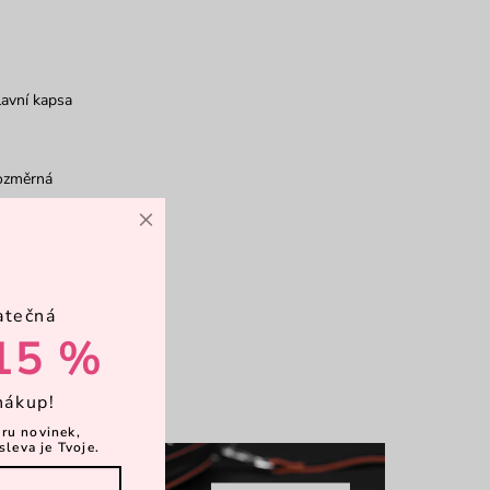
avní kapsa
ozměrná
×
psičky
atečná
rkové balení
15 %
více
nákup!
ěru novinek,
sleva je Tvoje.