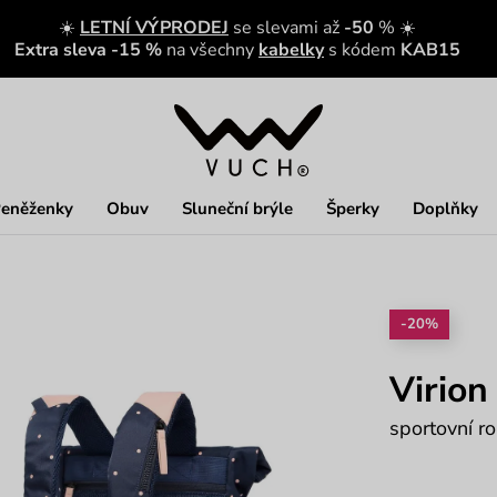
☀️
LETNÍ VÝPRODEJ
se slevami až
-50
% ☀️
Extra sleva -15 %
na všechny
kabelky
s kódem
KAB15
eněženky
Obuv
Sluneční brýle
Šperky
Doplňky
-20%
Virion
sportovní ro