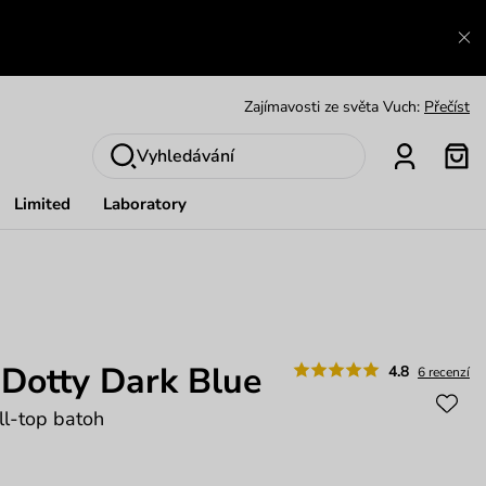
Zajímavosti ze světa Vuch:
Přečíst
Výměna a vrácení zdarma
Zobrazit
Vyhledávání
Oblíbenci jsou zpět
Prohlédnout
Limited
Laboratory
Nech se inspirovat
Ukázat
 Dotty Dark Blue
4.8
6 recenzí
ll-top batoh