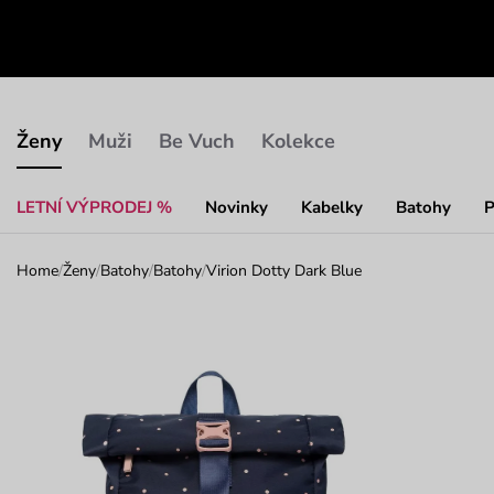
Ženy
Muži
Be Vuch
Kolekce
LETNÍ VÝPRODEJ %
Novinky
Kabelky
Batohy
P
Home
/
Ženy
/
Batohy
/
Batohy
/
Virion Dotty Dark Blue