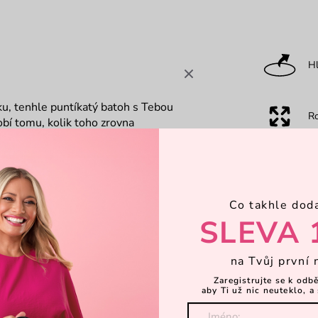
Hl
ku, tenhle puntíkatý batoh s Tebou
R
obí tomu, kolik toho zrovna
atek prostoru včetně přední kapsy.
Ka
Co takhle dod
Dá
SLEVA 
Objevte 
na Tvůj první 
Zaregistrujte se k odb
aby Ti už nic neuteklo, a 