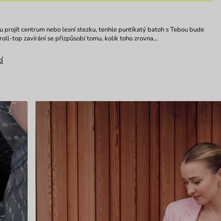
u projít centrum nebo lesní stezku, tenhle puntíkatý batoh s Tebou bude
 roll-top zavírání se přizpůsobí tomu, kolik toho zrovna…
í