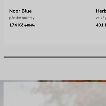
Noor Blue
Herb
pánské boxerky
velká 
174 Kč
401 
249 Kč