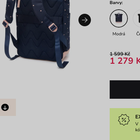
Barvy:
Modrá
Č
1 599 Kč
1 279 
E
V 
k