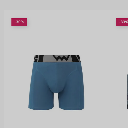
-30%
-33