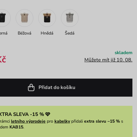
erná
Béžová
Hnědá
Šedá
skladem
Kč
Můžete mít již 10. 08.
Přidat do košíku
XTRA SLEVA -15 % 🩷
rámci
letního výprodeje
pro
kabelky
přidali
extra slevu −15 %
s
ódem
KAB15
.