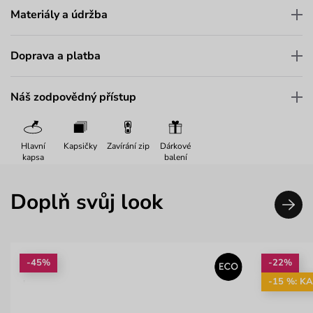
Materiály a údržba
Doprava a platba
Náš zodpovědný přístup
Hlavní
Kapsičky
Zavírání zip
Dárkové
kapsa
balení
Doplň svůj look
-45%
-22%
-15 %: K