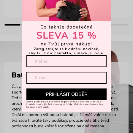
Co takhle dodatečná
SLEVA 15 %
na Tvůj první nákup!
Zaregistrujte se k odběru novinek,
aby Ti už nic neuteklo, a sleva je Tvoje.
Batohy
Časy, kdy batohy znamenaly jen aktovky do školy nebo
sportovní kousky na vysokohorské túry, jsou dávno pryč.
PŘIHLÁSIT ODBĚR
Teď může být batoh i elegantním doplňkem do města na
Sleva platí pouze pro nově registrované uživatele a nelze ji
procházku, do práce nebo do školy. Tak si vyber kousek,
kombinovat s jinými slevovými kódy. Odběr newsletteru lze
kdykoliv odhlásit.
který sedne tvým zádům a doladí tvůj outfit k dokonalosti.
Další nespornou výhodou batohů je, že máš volné ruce a
tvá záda ti určitě taky poděkují, protože celá tíha tvých
potřebností bude krásně rozložena na obě ramena.