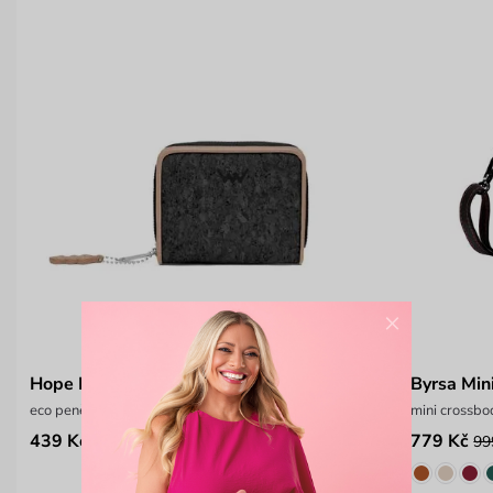
×
Hope Black
Byrsa Min
eco peněženka s korkem
mini crossb
439 Kč
779 Kč
799 Kč
99