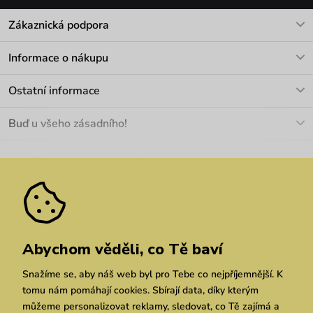
Zákaznická podpora
V pracovních dnech Po-Pá: 8-17h
Informace o nákupu
info@vuch.cz
Kontakt
Ostatní informace
+420 466 566 493
Doprava a platba
O nás
Buď u všeho zásadního!
Materiály a údržba
Kariéra
Nejčastější dotazy
Novinky
Slevy
Akce
Velkoobchod
Vrácení a reklamace
We Care
Odebírat
Pozáruční opravy
Dárkové poukazy
Zásady ochrany osobních údajů
zde
Vuchlook
Prodejny
Praha
Brno
Chrudim
Abychom věděli, co Tě baví
Snažíme se, aby náš web byl pro Tebe co nejpříjemnější. K
tomu nám pomáhají cookies. Sbírají data, díky kterým
můžeme personalizovat reklamy, sledovat, co Tě zajímá a