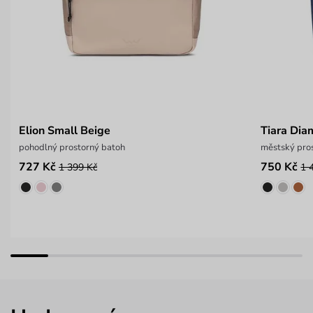
Elion Small Beige
Tiara Dia
pohodlný prostorný batoh
městský pros
727 Kč
750 Kč
1 399 Kč
1 