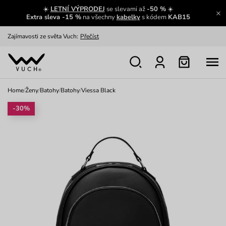
☀️
LETNÍ VÝPRODEJ
se slevami až
-50 %
☀️
Extra sleva -15 %
na všechny
kabelky
s kódem
KAB15
Zajímavosti ze světa Vuch:
Přečíst
Výměna a vrácení zdarma
Zobrazit
Oblíbenci jsou zpět
Prohlédnout
Home
/
Ženy
/
Batohy
/
Batohy
/
Viessa Black
Nech se inspirovat
Ukázat
-30%