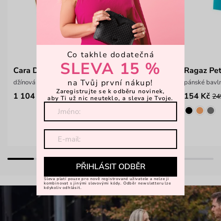
Co takhle dodatečná
SLEVA 15 %
Cara Denim
Ragaz Pet
na Tvůj první nákup!
džínová crossbody kabelka
pánské bavl
Zaregistrujte se k odběru novinek,
1 104 Kč
154 Kč
1 699 Kč
24
aby Ti už nic neuteklo, a sleva je Tvoje.
PŘIHLÁSIT ODBĚR
Sleva platí pouze pro nově registrované uživatele a nelze ji
kombinovat s jinými slevovými kódy. Odběr newsletteru lze
kdykoliv odhlásit.