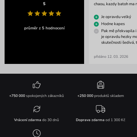
5
chaou, kazdy batoh ma 
Je opravdu velký
Hodne kapes
průměr z 5 hodnocení
Pak mě překvapila i 
je opravdu hezky m
skutečnosti šedivá, 
přidáno 12. 03. 2026
+750 000
spokojených zákazníků
+250 000
produktů skladem
Vrácení zdarma
do 30 dnů
Doprava zdarma
od 1 300 Kč