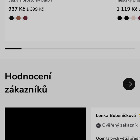
velký a prostorný batoh
městský pros
937 Kč
1 119 Kč
1 399 Kč
Hodnocení
zákazníků
Lenka Bubeníčková
Ověřený zákazník
Ocenils bych větší předn