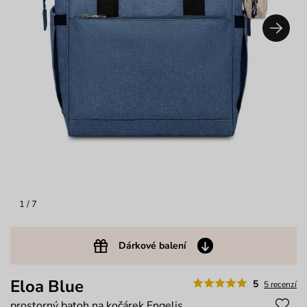
1
/ 7
Dárkové balení
Eloa Blue
5
5 recenzí
prostorný batoh na kočárek Engelis