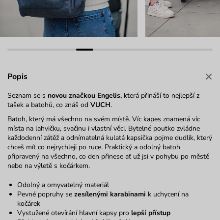
Popis
Seznam se s
novou značkou Engelis,
která přináší to nejlepší z
tašek a batohů, co znáš od
VUCH
.
Batoh, který má všechno na svém místě. Víc kapes znamená víc
místa na lahvičku, svačinu i vlastní věci. Bytelné poutko zvládne
každodenní zátěž a odnímatelná kulatá kapsička pojme dudlík, který
chceš mít co nejrychleji po ruce. Praktický a odolný batoh
připravený na všechno, co den přinese ať už jsi v pohybu po městě
nebo na výletě s kočárkem.
Odolný a omyvatelný materiál
Pevné popruhy se
zesílenými karabinami
k uchycení na
kočárek
Vystužené otevírání hlavní kapsy pro
lepší přístup