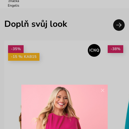
značka
Engelis
Doplň svůj look
-35%
-38%
-15 %: KAB15
×