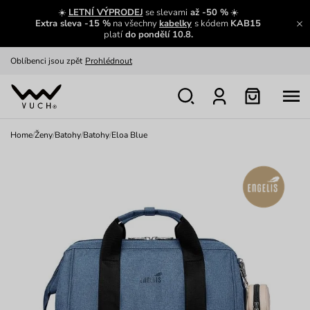
Zajímavosti ze světa Vuch:
Přečíst
☀️
LETNÍ VÝPRODEJ
se slevami
až -50 %
☀️
Extra sleva -15 %
na všechny
kabelky
s kódem
KAB15
Výměna a vrácení zdarma
Zobrazit
platí
do pondělí 10.8.
Oblíbenci jsou zpět
Prohlédnout
Nech se inspirovat
Ukázat
Home
/
Ženy
/
Batohy
/
Batohy
/
Eloa Blue