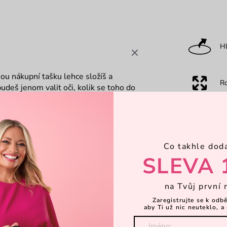
Hl
ou nákupní tašku lehce složíš a
R
budeš jenom valit oči, kolik se toho do
sta zbyde. Za inspiraci patří díky
Dá
a nákupy
Co takhle dod
SLEVA 
na Tvůj první 
Zaregistrujte se k odb
aby Ti už nic neuteklo, a 