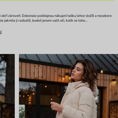
 i obří zároveň. Dokonale poddajnou nákupní tašku lehce složíš a nezabere
le jakmile ji rozbalíš, budeš jenom valit oči, kolik se toho…
í