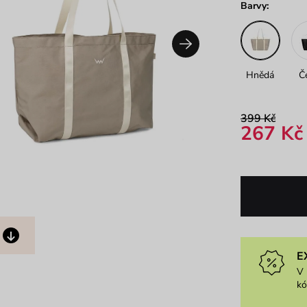
Barvy:
Hnědá
Č
399 Kč
267 Kč
E
V 
k