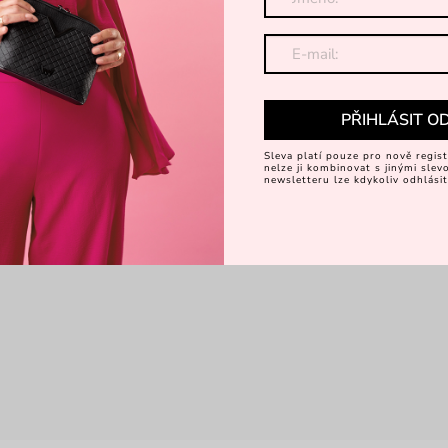
PŘIHLÁSIT O
Sleva platí pouze pro nově regist
nelze ji kombinovat s jinými sle
newsletteru lze kdykoliv odhlásit