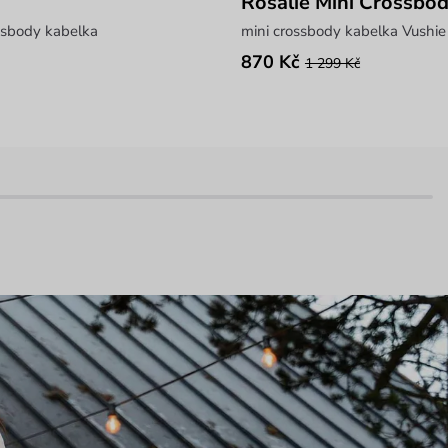
Rosalie Mini Crossbo
ssbody kabelka
mini crossbody kabelka Vushie
870 Kč
1 299 Kč