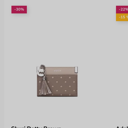
-30%
-22
-15 