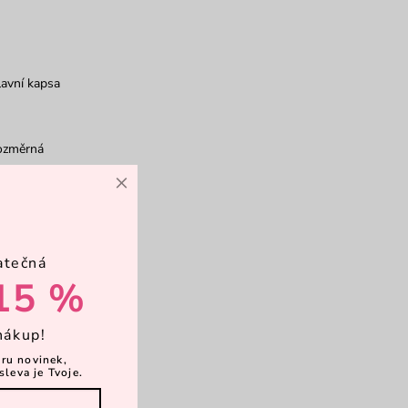
avní kapsa
ozměrná
×
rkové balení
atečná
15 %
nákup!
ěru novinek,
sleva je Tvoje.