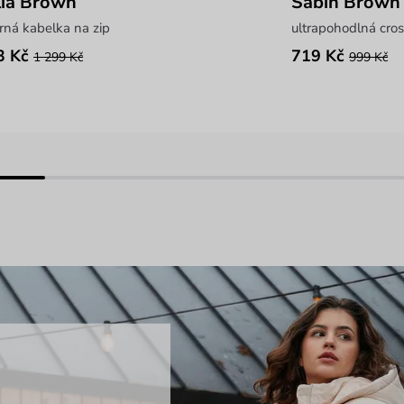
ia Brown
Sabin Brown
rná kabelka na zip
ultrapohodlná cro
3 Kč
719 Kč
1 299 Kč
999 Kč