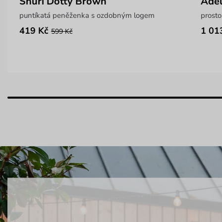
Shuri Dotty Brown
Adel
puntíkatá peněženka s ozdobným logem
prosto
419 Kč
1 01
599 Kč