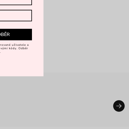
DBĚR
rované uživatele a
vovými kódy. Odběr
.