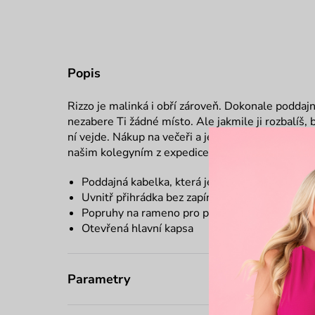
Popis
Rizzo je malinká i obří zároveň. Dokonale poddajn
nezabere Ti žádné místo. Ale jakmile ji rozbalíš, 
ní vejde. Nákup na večeři a ještě ti tam spousta mí
našim kolegyním z expedice. ♥
Poddajná kabelka, která je skladná a ideální n
Uvnitř přihrádka bez zapínání
Popruhy na rameno pro pohodlné nošení
Otevřená hlavní kapsa
Parametry