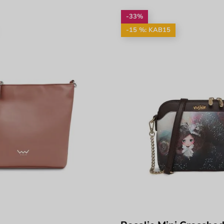
-33%
-15 %: KAB15