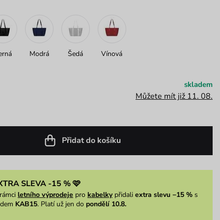
erná
Modrá
Šedá
Vínová
skladem
Můžete mít již 11. 08.
Přidat do košíku
XTRA SLEVA -15 % 🩷
rámci
letního výprodeje
pro
kabelky
přidali
extra slevu −15 %
s
ódem
KAB15
. Platí už jen do
pondělí 10.8.