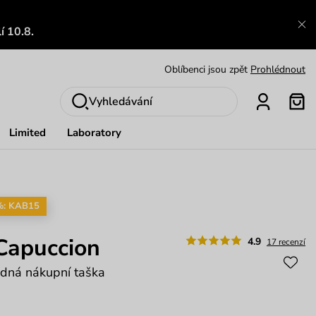
Výměna a vrácení zdarma
Zobrazit
í 10.8.
Oblíbenci jsou zpět
Prohlédnout
Nech se inspirovat
Ukázat
Vyhledávání
Limited
Laboratory
%: KAB15
Capuccion
4.9
17 recenzí
adná nákupní taška