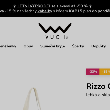
☀️
LETNÍ VÝPRODEJ
se slevami
až -50 %
☀️
eva -15 %
na všechny
kabelky
s kódem
KAB15
platí
do ponděl
eněženky
Obuv
Sluneční brýle
Šperky
Doplňky
-33%
-15 
Rizzo 
lehká a skl