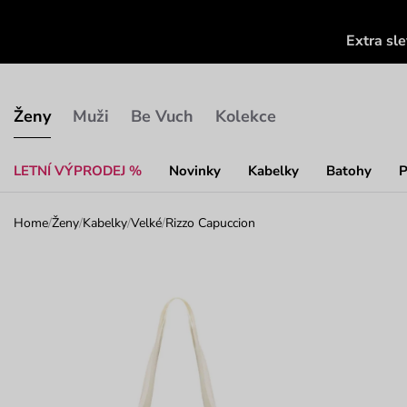
Extra sl
Ženy
Muži
Be Vuch
Kolekce
LETNÍ VÝPRODEJ %
Novinky
Kabelky
Batohy
P
Home
/
Ženy
/
Kabelky
/
Velké
/
Rizzo Capuccion