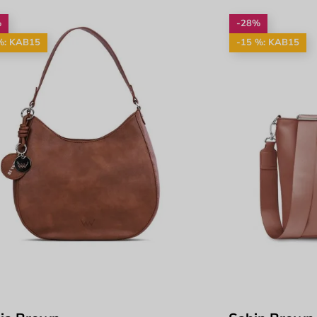
%
-28%
%: KAB15
-15 %: KAB15