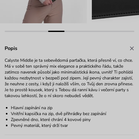
Popis
Calyste Middle je ta sebevědomá parťačka, která přesně ví, co chce.
Má v sobě ten správný mix elegance a praktického řádu, takže
zatímco navenek působí jako minimalistická ikona, uvnitř Ti pohlídá
každou nezbytnost v bezpečí pod zipem. Její pevný charakter zajistí,
že neuhne z cesty, i když ji naložíš vším, co Tvůj den zrovna přinese.
Je to prostě kousek, který s Tebou dá ranní kávu i večerní party s
takovou lehkostí, že o ní skoro nebudeš vědět.
Hlavní zapínání na zip
Vnitřní kapsička na zip, dvě přihrádky bez zapínání
Zpevněné dno, které chrání 4 kovové piny
Pevný materiál, který drží tvar