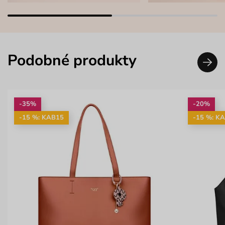
Podobné produkty
-35%
-20%
-15 %: KAB15
-15 %: K