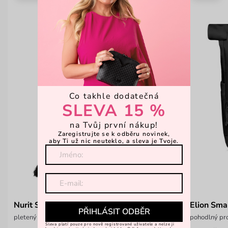
Co takhle dodatečná
SLEVA 15 %
na Tvůj první nákup!
Zaregistrujte se k odběru novinek,
aby Ti už nic neuteklo, a sleva je Tvoje.
Nurit Set Black
Elion Sma
PŘIHLÁSIT ODBĚR
pletený set šály a čepice s bambulí
pohodlný pr
Sleva platí pouze pro nově registrované uživatele a nelze ji