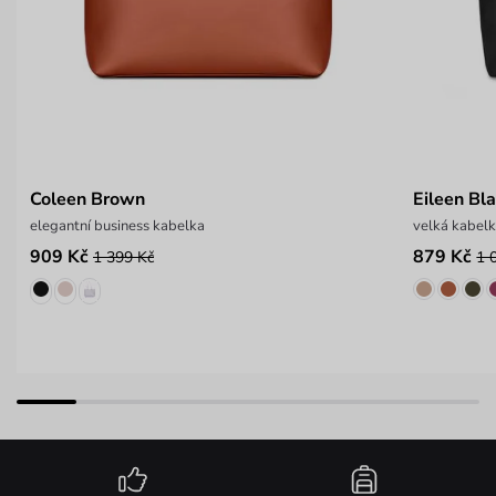
Coleen Brown
Eileen Bl
elegantní business kabelka
velká kabel
909 Kč
879 Kč
1 399 Kč
1 