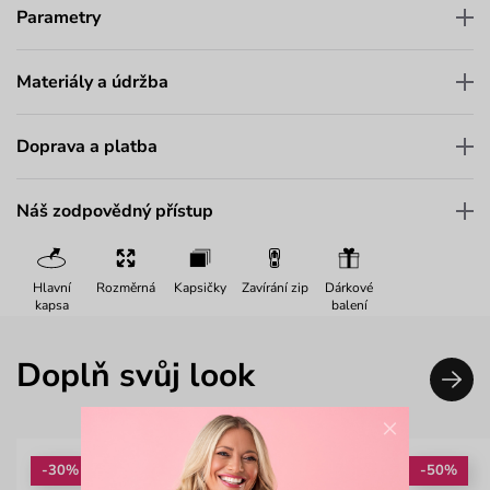
Parametry
Materiály a údržba
Doprava a platba
Náš zodpovědný přístup
Hlavní
Rozměrná
Kapsičky
Zavírání zip
Dárkové
kapsa
balení
Doplň svůj look
×
-30%
-50%