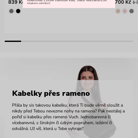
kombinovat s jinými slevovými kódy. Odběr newsletteru lze
839 Kč
700 Kč
1 199 Kč
1 
kdykoliv odhlásit.
Kabelky přes rameno
Přála by sis takovou kabelku, která Ti bude věrně sloužit a
nikdy před Tebou nevezme nohy na ramena? Pak neotálej a
pořiď si kabelku přes rameno Vuch. Jednobarevná či
vícebarevná, s širokým či úzkým popruhem, ležérní či
odvážná. Už víš, která u Tebe vyhraje?