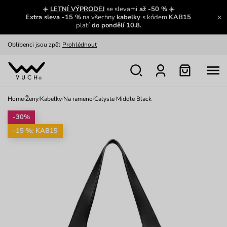
Zajímavosti ze světa Vuch:
Přečíst
☀️
LETNÍ VÝPRODEJ
se slevami
až -50 %
☀️
Extra sleva -15 %
na všechny
kabelky
s kódem
KAB15
Výměna a vrácení zdarma
Zobrazit
platí
do pondělí 10.8.
Oblíbenci jsou zpět
Prohlédnout
Nech se inspirovat
Ukázat
Home
/
Ženy
/
Kabelky
/
Na rameno
/
Calyste Middle Black
-30%
-15 %: KAB15