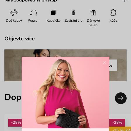
Dvě kapsy
Popruh
Kapsičky
Zavírání zip
Dárkové
Kůže
balení
Objevte více
×
Celá kolekce
Doplň svůj look
-28%
-28%
-15 %: K