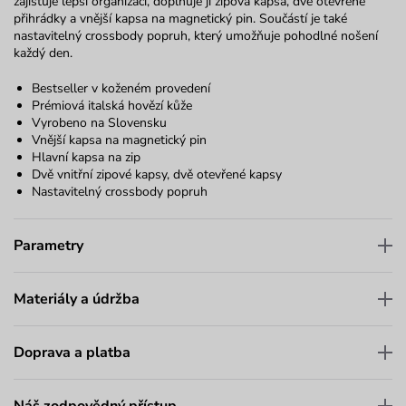
zajišťuje lepší organizaci, doplňuje ji zipová kapsa, dvě otevřené
přihrádky a vnější kapsa na magnetický pin. Součástí je také
nastavitelný
crossbody
popruh, který umožňuje pohodlné nošení
každý den.
Bestseller v koženém provedení
Prémiová italská hovězí kůže
Vyrobeno na Slovensku
Vnější kapsa na magnetický pin
Hlavní kapsa na zip
Dvě vnitřní zipové kapsy, dvě otevřené kapsy
Nastavitelný
crossbody
popruh
Parametry
Materiály a údržba
Doprava a platba
Náš zodpovědný přístup