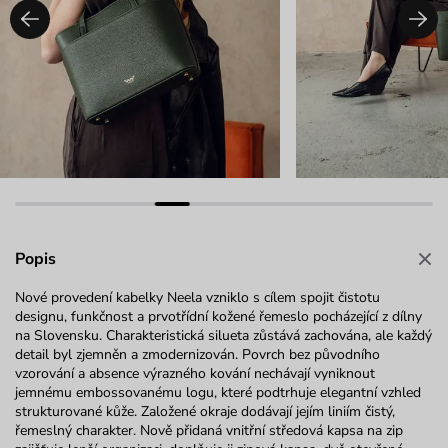
Popis
Nové prove
de
ní kabelky
Neela
vzniklo s cílem spojit čistotu
designu,
funkčnost
a prvotřídní
kožené
řemeslo
pocházející z dílny
na Slovensku. Charakteristická silueta zůstává
zachována, ale každý
detail byl zjemněn a
zmodernizován. Povrch bez původního
vzorování a
absence výrazného kování nechávají vyniknout
jemnému
embossovanému
logu, které podtrhuje elegantní vzhled
strukturované kůže. Založené okraje dodávají jejím liniím čistý,
řemeslný charakter. Nově přidaná vnitřní středová kapsa na zip