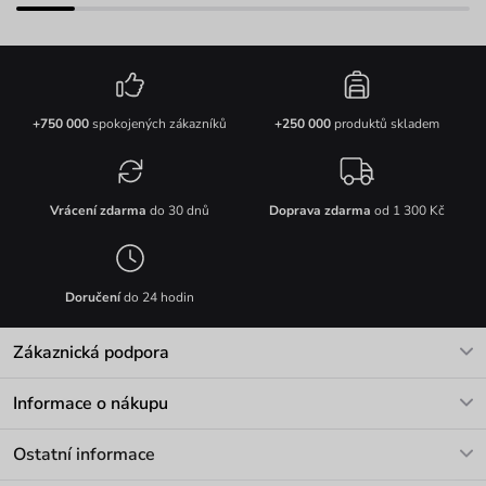
+750 000
spokojených zákazníků
+250 000
produktů skladem
Vrácení zdarma
do 30 dnů
Doprava zdarma
od 1 300 Kč
Doručení
do 24 hodin
Zákaznická podpora
V pracovních dnech Po-Pá: 8-17h
Informace o nákupu
info@vuch.cz
Kontakt
Ostatní informace
+420 466 566 493
Doprava a platba