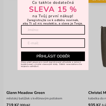
Co takhle dodatečná
SLEVA 15 %
na Tvůj první nákup!
Zaregistrujte se k odběru novinek,
aby Ti už nic neuteklo, a sleva je Tvoje.
PŘIHLÁSIT ODBĚR
Sleva platí pouze pro nově registrované uživatele a nelze ji
kombinovat s jinými slevovými kódy. Odběr newsletteru lze
kdykoliv odhlásit.
Glenn Meadow Green
Christel 
městský batůžek s květinovým potiskem
kabelka do 
719 Kč
935 Kč
999 Kč
1 