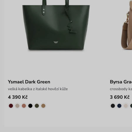
Ysmael Dark Green
Byrsa Gra
velká kabelka z italské hovězí kůže
crossbody ka
4 390 Kč
3 690 Kč