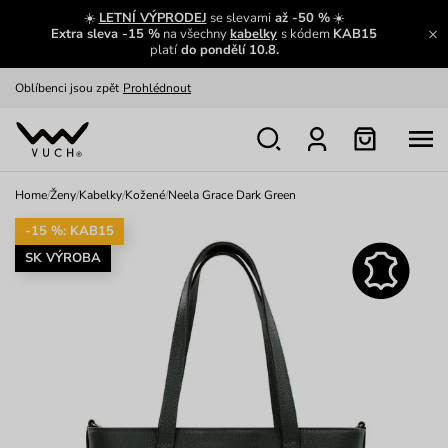
Zajímavosti ze světa Vuch:
Přečíst
☀️
LETNÍ VÝPRODEJ
se slevami
až -50 %
☀️
Extra sleva -15 %
na všechny
kabelky
s kódem
KAB15
Výměna a vrácení zdarma
Zobrazit
platí
do pondělí 10.8.
Oblíbenci jsou zpět
Prohlédnout
Nech se inspirovat
Ukázat
Home
/
Ženy
/
Kabelky
/
Kožené
/
Neela Grace Dark Green
-15 %: KAB15
SK VÝROBA