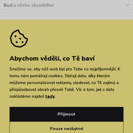
O nás
Buď u všeho zásadního!
Materiály a údržba
Kariéra
Nejčastější dotazy
Novinky
Slevy
Akce
Velkoobchod
Vrácení a reklamace
We Care
Odebírat
Pozáruční opravy
Dárkové poukazy
Zásady ochrany osobních údajů
zde
Vuchlook
Prodejny
Praha
Brno
Chrudim
Abychom věděli, co Tě baví
Snažíme se, aby náš web byl pro Tebe co nejpříjemnější. K
tomu nám pomáhají cookies. Sbírají data, díky kterým
můžeme personalizovat reklamy, sledovat, co Tě zajímá a
přizpůsobovat obsah přesně Tobě. Víc o tom, jak s daty
nakládáme najdeš
tady
.
Copyright © 2026 Vuch s.r.o. Všechna práva vyhrazena. Technicky zajišťuje
Simplia.cz
Přijmout
Obchodní podmínky
Zásady ochrany osobních údajů
Pouze nezbytné