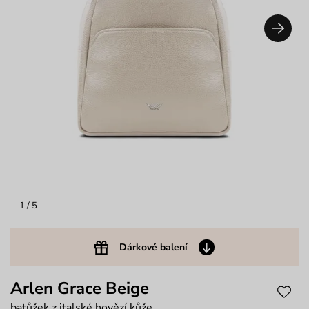
1
/ 5
Dárkové balení
Arlen Grace Beige
batůžek z italské hovězí kůže