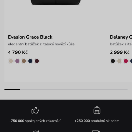
Evasion Grace Black
Delaney G
elegantní batůžek z italské hovězí kůže
batůžek z it
4 790 Kč
2 999 Kč
+750 000
spokojených zákazníků
+250 000
produktů skladem