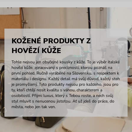
KOŽENÉ PRODUKTY Z
HOVĚZÍ KŮŽE
Tohle nejsou jen obyčejné kousky z kůže. To je výběr italské
hovězí kůže, zpracovaný s precizností, kterou poznáš na
první pohled. Ručně vyráběné na Slovensku, s respektem k
materiálu i designu. Každý detail má svůj důvod, každý steh
je promyšlený. Tyto produkty nejsou pro každého, jsou pro
ty, kteří chtějí nosit kvalitu s váhou, charakterem a
osobitostí. Přijmi luxus, který s Tebou roste, a nech svůj
styl mluvit s nenucenou jistotou. Ať už jdeš do práce, do
města, nebo jen tak ven.