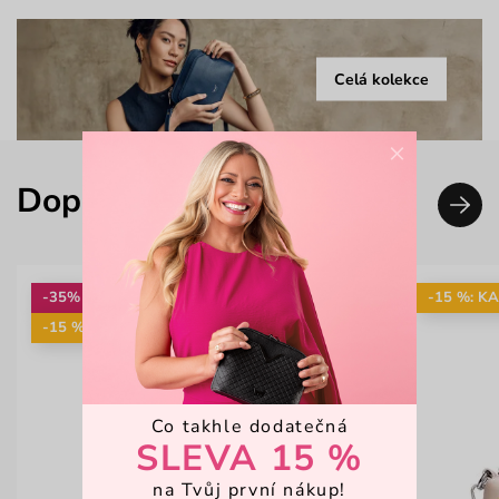
Celá kolekce
×
Doplň svůj look
-35%
-15 %: K
-15 %: KAB15
Co takhle dodatečná
SLEVA 15 %
na Tvůj první nákup!