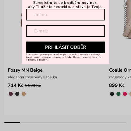
Zaregistrujte se k odběru novinek,
aby Ti už nic neuteklo, a sleva je Tvoje.
PŘIHLÁSIT ODBĚR
Sleva platí pouze pro nově registrované uživatele a nelze ji
kombinovat s jinými slevovými kódy. Odběr newsletteru lze
kdykoliv odhlásit.
Fossy MN Beige
Coalie Or
elegantní crossbody kabelka
crossbody k
714 Kč
899 Kč
1 099 Kč