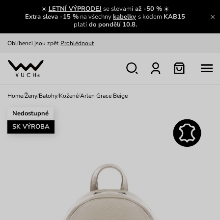
Zajímavosti ze světa Vuch:
Přečíst
☀️
LETNÍ VÝPRODEJ
se slevami
až -50 %
☀️
Extra sleva -15 %
na všechny
kabelky
s kódem
KAB15
Výměna a vrácení zdarma
Zobrazit
platí
do pondělí 10.8.
Oblíbenci jsou zpět
Prohlédnout
Nech se inspirovat
Ukázat
Home
/
Ženy
/
Batohy
/
Kožené
/
Arlen Grace Beige
Nedostupné
SK VÝROBA