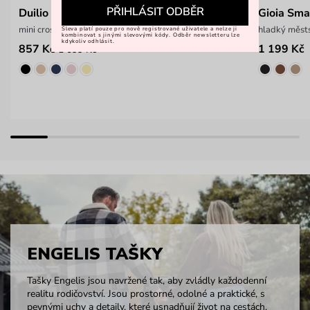
PŘIHLÁSIT ODBĚR
Duilio Dark Green
Gioia Sma
mini crossbody kabelka
hladký měst
Sleva platí pouze pro nově registrované uživatele a nelze ji
kombinovat s jinými slevovými kódy. Odběr newsletteru lze
kdykoliv odhlásit.
857 Kč
1 199 Kč
1 099 Kč
ENGELIS TAŠKY
Tašky Engelis jsou navržené tak, aby zvládly každodenní
realitu rodičovství. Jsou prostorné, odolné a praktické, s
pevnými uchy a detaily, které usnadňují život na cestách.