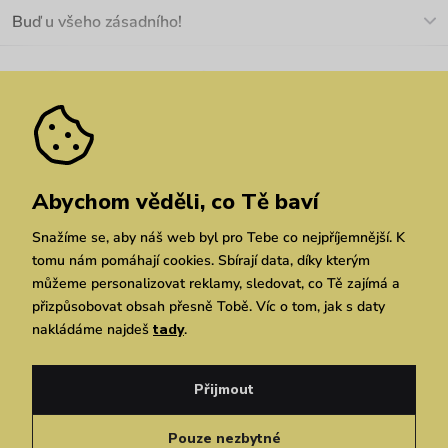
O nás
Buď u všeho zásadního!
Materiály a údržba
Kariéra
Nejčastější dotazy
Novinky
Slevy
Akce
Velkoobchod
Vrácení a reklamace
We Care
Odebírat
Pozáruční opravy
Dárkové poukazy
Zásady ochrany osobních údajů
zde
Vuchlook
Prodejny
Praha
Brno
Chrudim
Abychom věděli, co Tě baví
Snažíme se, aby náš web byl pro Tebe co nejpříjemnější. K
tomu nám pomáhají cookies. Sbírají data, díky kterým
můžeme personalizovat reklamy, sledovat, co Tě zajímá a
přizpůsobovat obsah přesně Tobě. Víc o tom, jak s daty
nakládáme najdeš
tady
.
Copyright © 2026 Vuch s.r.o. Všechna práva vyhrazena. Technicky zajišťuje
Simplia.cz
Přijmout
Obchodní podmínky
Zásady ochrany osobních údajů
Pouze nezbytné