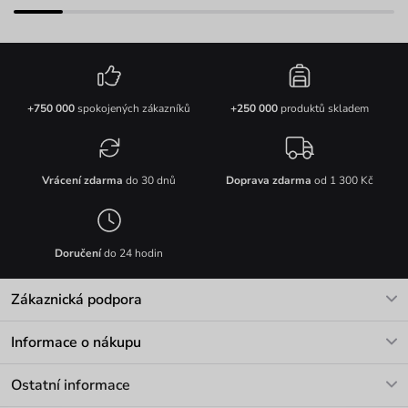
+750 000
spokojených zákazníků
+250 000
produktů skladem
Vrácení zdarma
do 30 dnů
Doprava zdarma
od 1 300 Kč
Doručení
do 24 hodin
Zákaznická podpora
V pracovních dnech Po-Pá: 8-17h
Informace o nákupu
info@vuch.cz
Kontakt
Ostatní informace
+420 466 566 493
Doprava a platba