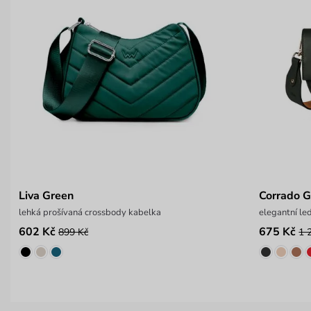
Liva Green
Corrado 
lehká prošívaná crossbody kabelka
elegantní le
602 Kč
675 Kč
899 Kč
1 