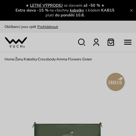
Zajímavosti ze světa Vuch:
Přečíst
☀️
LETNÍ VÝPRODEJ
se slevami
až -50 %
☀️
Extra sleva -15 %
na všechny
kabelky
s kódem
KAB15
Výměna a vrácení zdarma
Zobrazit
platí
do pondělí 10.8.
Oblíbenci jsou zpět
Prohlédnout
Nech se inspirovat
Ukázat
Home
/
Ženy
/
Kabelky
/
Crossbody
/
Amma Flowers Green