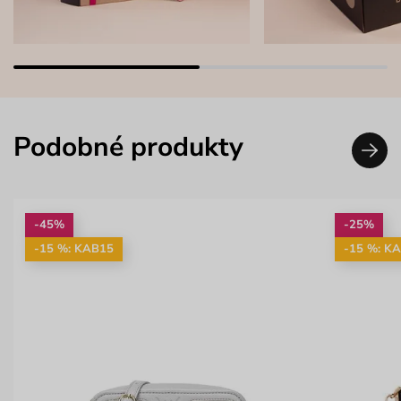
Podobné produkty
-45%
-25%
-15 %: KAB15
-15 %: K