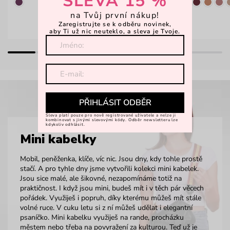
SLEVA 15 %
na Tvůj první nákup!
Zaregistrujte se k odběru novinek,
aby Ti už nic neuteklo, a sleva je Tvoje.
PŘIHLÁSIT ODBĚR
Sleva platí pouze pro nově registrované uživatele a nelze ji
kombinovat s jinými slevovými kódy. Odběr newsletteru lze
kdykoliv odhlásit.
Mini kabelky
Mobil, peněženka, klíče, víc nic. Jsou dny, kdy tohle prostě
stačí. A pro tyhle dny jsme vytvořili kolekci mini kabelek.
Jsou sice malé, ale šikovné, nezapomínáme totiž na
praktičnost. I když jsou mini, budeš mít i v těch pár věcech
pořádek. Využiješ i popruh, díky kterému můžeš mít stále
volné ruce. V cuku letu si z ní můžeš udělat i elegantní
psaníčko. Mini kabelku využiješ na rande, procházku
městem nebo třeba na povyražení za kulturou. Teď už je