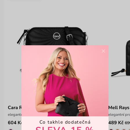
×
Cara Rays Black
Mell Rays
elegantní prošívaná crossbody kabelka
elegantní pr
Co takhle dodatečná
604 Kč
489 Kč
1 099 Kč
69