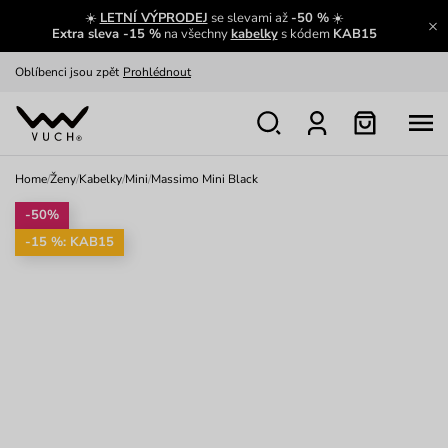
Výměna a vrácení zdarma
Zobrazit
☀️
LETNÍ VÝPRODEJ
se slevami až
-50 %
☀️
Extra sleva -15 %
na všechny
kabelky
s kódem
KAB15
Oblíbenci jsou zpět
Prohlédnout
Nech se inspirovat
Ukázat
Home
/
Ženy
/
Kabelky
/
Mini
/
Massimo Mini Black
-50%
-15 %: KAB15