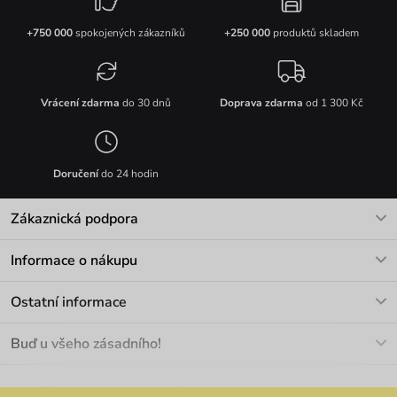
+750 000
spokojených zákazníků
+250 000
produktů skladem
Vrácení zdarma
do 30 dnů
Doprava zdarma
od 1 300 Kč
Doručení
do 24 hodin
Zákaznická podpora
V pracovních dnech Po-Pá: 8-17h
Informace o nákupu
info@vuch.cz
Kontakt
Ostatní informace
+420 466 566 493
Doprava a platba
O nás
Buď u všeho zásadního!
Materiály a údržba
Kariéra
Nejčastější dotazy
Novinky
Slevy
Akce
Velkoobchod