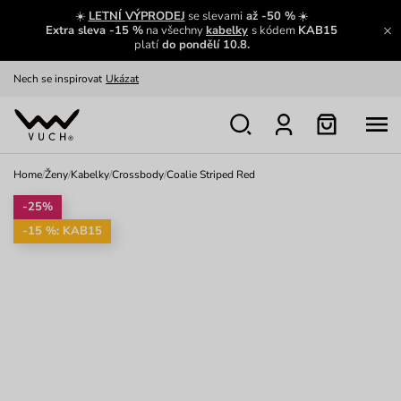
Výměna a vrácení zdarma
Zobrazit
☀️
LETNÍ VÝPRODEJ
se slevami
až -50 %
☀️
Extra sleva -15 %
na všechny
kabelky
s kódem
KAB15
Oblíbenci jsou zpět
Prohlédnout
platí
do pondělí 10.8.
Nech se inspirovat
Ukázat
Home
/
Ženy
/
Kabelky
/
Crossbody
/
Coalie Striped Red
-25%
-15 %: KAB15