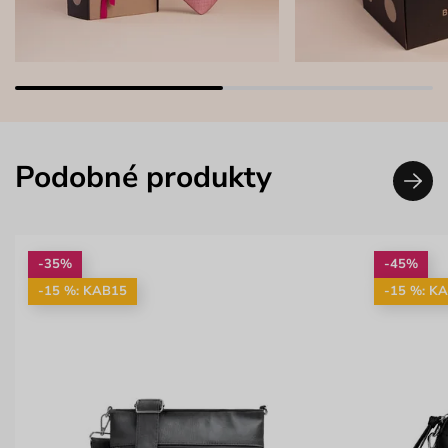
Podobné produkty
-35%
-45%
-15 %: KAB15
-15 %: K