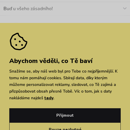
O nás
Buď u všeho zásadního!
Materiály a údržba
Kariéra
Nejčastější dotazy
Novinky
Slevy
Akce
Velkoobchod
Vrácení a reklamace
We Care
Odebírat
Pozáruční opravy
Dárkové poukazy
Zásady ochrany osobních údajů
zde
Vuchlook
Prodejny
Praha
Brno
Chrudim
Abychom věděli, co Tě baví
Snažíme se, aby náš web byl pro Tebe co nejpříjemnější. K
tomu nám pomáhají cookies. Sbírají data, díky kterým
můžeme personalizovat reklamy, sledovat, co Tě zajímá a
přizpůsobovat obsah přesně Tobě. Víc o tom, jak s daty
nakládáme najdeš
tady
.
Copyright © 2026 Vuch s.r.o. Všechna práva vyhrazena. Technicky zajišťuje
Simplia.cz
Přijmout
Obchodní podmínky
Zásady ochrany osobních údajů
Pouze nezbytné