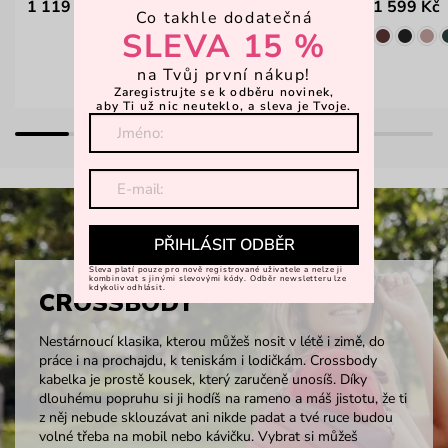
1 119 Kč
1 599 Kč
1 399 Kč
Co takhle dodatečná
SLEVA 15 %
na Tvůj první nákup!
Zaregistrujte se k odběru novinek,
aby Ti už nic neuteklo, a sleva je Tvoje.
PŘIHLÁSIT ODBĚR
Sleva platí pouze pro nově registrované uživatele a nelze ji
kombinovat s jinými slevovými kódy. Odběr newsletteru lze
kdykoliv odhlásit.
CROSSBODY
Nestárnoucí klasika, kterou můžeš nosit v létě i zimě, do
práce i na prochajdu, k teniskám i lodičkám. Crossbody
kabelka je prostě kousek, který zaručeně unosíš. Díky
dlouhému popruhu si ji hodíš na rameno a máš jistotu, že ti
z něj nebude sklouzávat ani nikde padat a tvé ruce budou
volné třeba na mobil nebo kávičku. Vybrat si můžeš