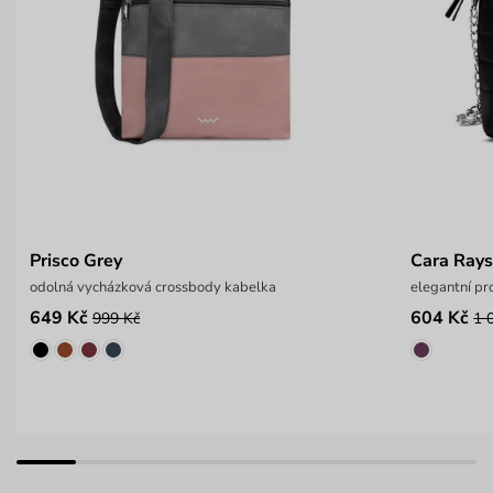
Prisco Grey
Cara Rays
odolná vycházková crossbody kabelka
elegantní pr
649 Kč
604 Kč
999 Kč
1 