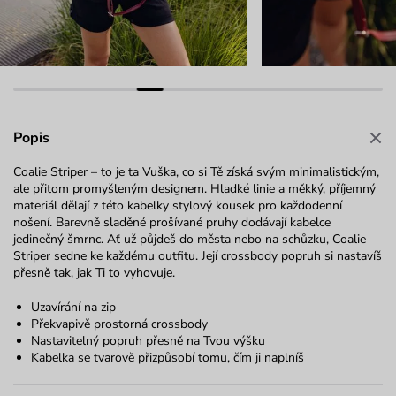
Popis
Coalie Striper – to je ta Vuška, co si Tě získá svým minimalistickým,
ale přitom promyšleným designem. Hladké linie a měkký, příjemný
materiál dělají z této kabelky stylový kousek pro každodenní
nošení. Barevně sladěné prošívané pruhy dodávají kabelce
jedinečný šmrnc. Ať už půjdeš do města nebo na schůzku, Coalie
Striper sedne ke každému outfitu. Její crossbody popruh si nastavíš
přesně tak, jak Ti to vyhovuje.
Uzavírání na zip
Překvapivě prostorná crossbody
Nastavitelný popruh přesně na Tvou výšku
Kabelka se tvarově přizpůsobí tomu, čím ji naplníš