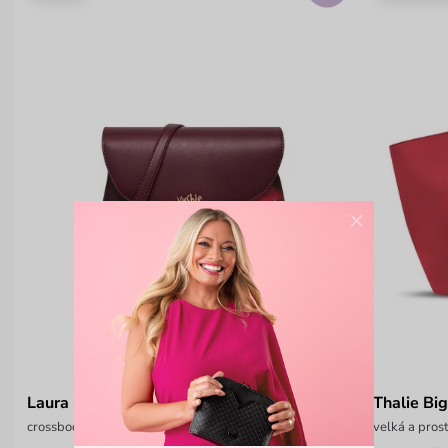
×
Laura Flap Crossbody Bag
Thalie Bi
crossbody kabelka Vushie
velká a pros