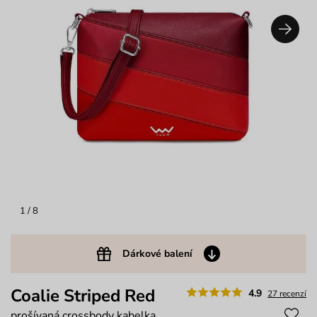
1
/ 8
Dárkové balení
Coalie Striped Red
4.9
27 recenzí
prošívaná crossbody kabelka