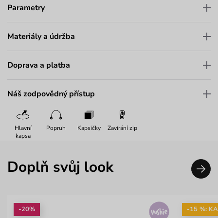
Parametry
Materiály a údržba
Doprava a platba
Náš zodpovědný přístup
Hlavní
Popruh
Kapsičky
Zavírání zip
kapsa
Doplň svůj look
-20%
-15 %: K