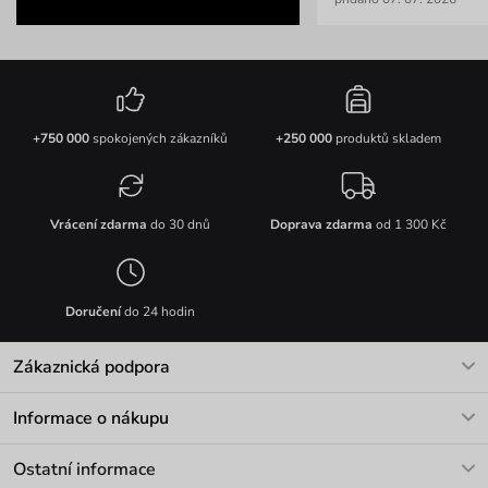
+750 000
spokojených zákazníků
+250 000
produktů skladem
Vrácení zdarma
do 30 dnů
Doprava zdarma
od 1 300 Kč
Doručení
do 24 hodin
Zákaznická podpora
V pracovních dnech Po-Pá: 8-17h
Informace o nákupu
info@vuch.cz
Kontakt
Ostatní informace
+420 466 566 493
Doprava a platba