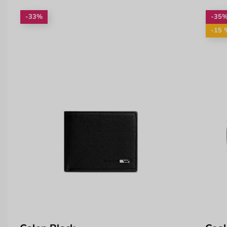
-33%
-35
-15 