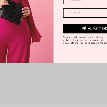
PŘIHLÁSIT O
Sleva platí pouze pro nově regist
nelze ji kombinovat s jinými sle
newsletteru lze kdykoliv odhlásit