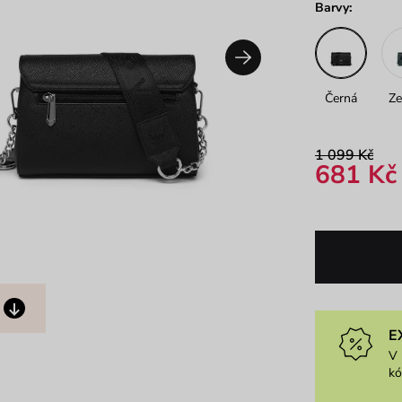
Barvy:
Černá
Ze
1 099 Kč
681 Kč
E
V 
k