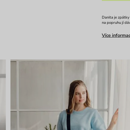
Danita je zpátky
na popruhu jí dáv
Více informac