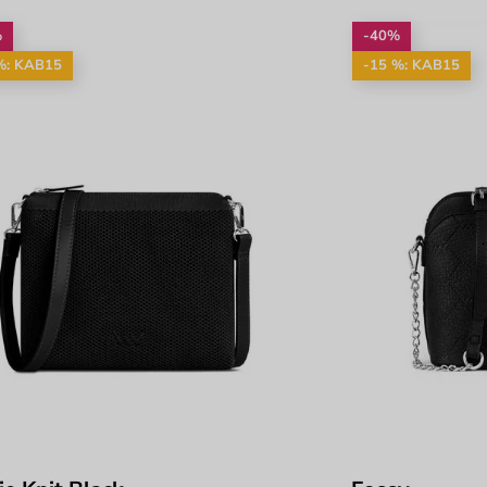
%
-40%
%: KAB15
-15 %: KAB15