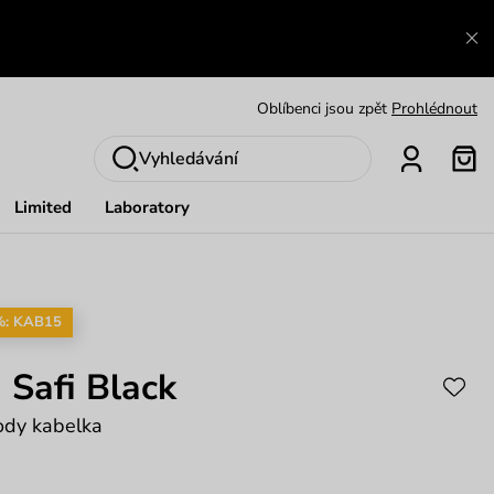
Výměna a vrácení zdarma
Zobrazit
Oblíbenci jsou zpět
Prohlédnout
Nech se inspirovat
Ukázat
Vyhledávání
Limited
Laboratory
%: KAB15
 Safi Black
ody kabelka