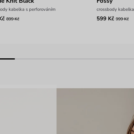
ie Knit Black
Fossy
ody kabelka s perforováním
crossbody kabelka
Kč
599 Kč
899 Kč
999 Kč