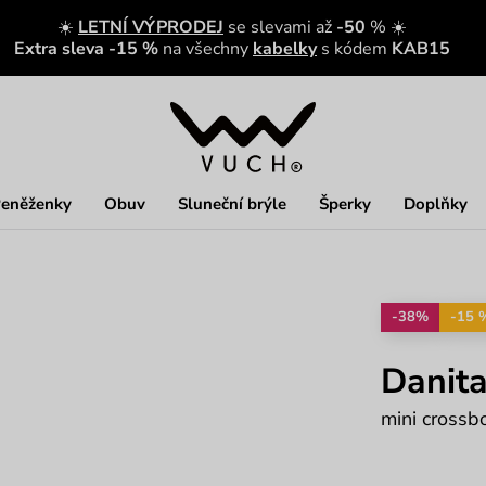
☀️
LETNÍ VÝPRODEJ
se slevami až
-50
% ☀️
Extra sleva -15 %
na všechny
kabelky
s kódem
KAB15
eněženky
Obuv
Sluneční brýle
Šperky
Doplňky
-38%
-15 
Danita
mini crossb