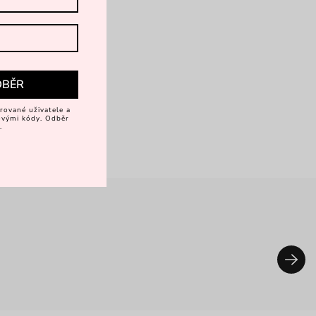
DBĚR
rované uživatele a
vovými kódy. Odběr
.