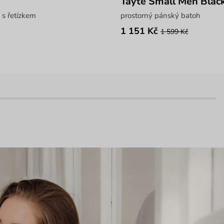
Tayte Small Men Blac
 s řetízkem
prostorný pánský batoh
1 151 Kč
1 599 Kč