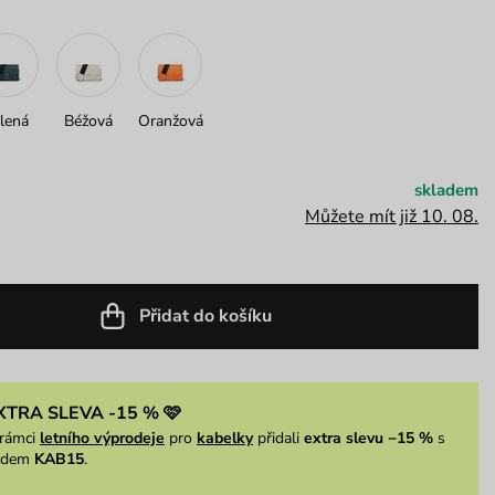
lená
Béžová
Oranžová
skladem
Můžete mít již 10. 08.
Přidat do košíku
XTRA SLEVA -15 % 🩷
rámci
letního výprodeje
pro
kabelky
přidali
extra slevu −15 %
s
ódem
KAB15
.