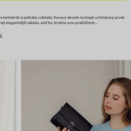
 a tentokrát si pohrála s detaily. Kovový akcent na klopě a řetízkový prvek
ají elegantnější náladu, aniž by ztratila svou praktičnost.…
í