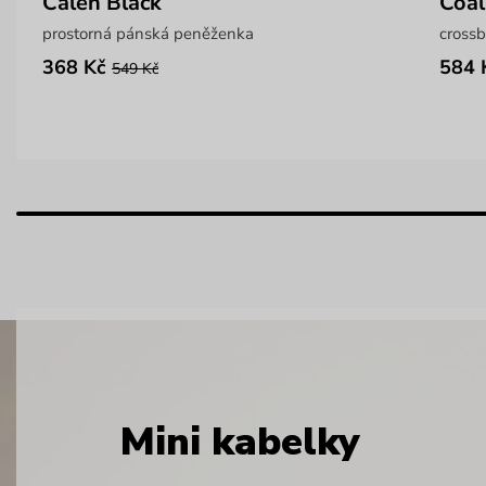
Calen Black
Coal
prostorná pánská peněženka
crossb
368 Kč
584 
549 Kč
Mini kabelky