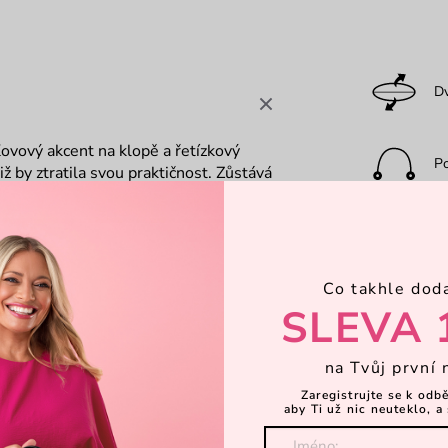
D
 Kovový akcent na klopě a řetízkový
P
iž by ztratila svou praktičnost. Zůstává
přehlednému prostoru a pohodlnému
Ka
Co takhle dod
Za
SLEVA 
na Tvůj první 
Dá
Zaregistrujte se k odb
aby Ti už nic neuteklo, a 