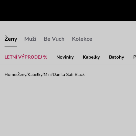
Ženy
Muži
Be Vuch
Kolekce
LETNÍ VÝPRODEJ %
Novinky
Kabelky
Batohy
P
Home
/
Ženy
/
Kabelky
/
Mini
/
Danita Safi Black