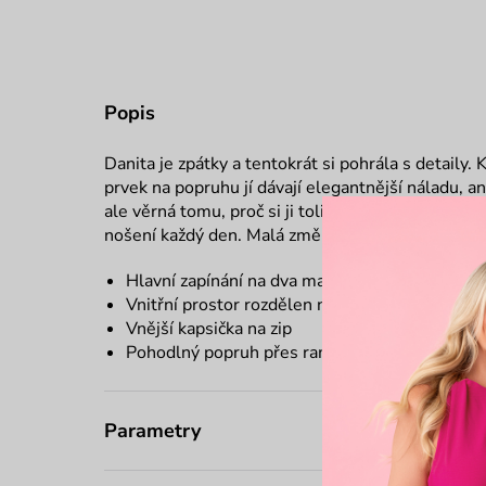
Popis
Danita je zpátky a tentokrát si pohrála s detaily.
prvek na popruhu jí dávají elegantnější náladu, an
ale věrná tomu, proč si ji tolik lidí oblíbilo – 
nošení každý den. Malá změna, velký efekt.
Hlavní zapínání na dva magnety + zip
Vnitřní prostor rozdělen na dvě části
Vnější kapsička na zip
Pohodlný popruh přes rameno
Parametry