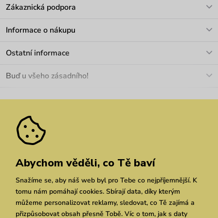
Zákaznická podpora
V pracovních dnech Po-Pá: 8-17h
Informace o nákupu
info@vuch.cz
Kontakt
Ostatní informace
+420 466 566 493
Doprava a platba
O nás
Buď u všeho zásadního!
Materiály a údržba
Kariéra
Nejčastější dotazy
Novinky
Slevy
Akce
Velkoobchod
Vrácení a reklamace
We Care
Odebírat
Pozáruční opravy
Dárkové poukazy
Zásady ochrany osobních údajů
zde
Vuchlook
Prodejny
Praha
Brno
Chrudim
Abychom věděli, co Tě baví
Snažíme se, aby náš web byl pro Tebe co nejpříjemnější. K
tomu nám pomáhají cookies. Sbírají data, díky kterým
můžeme personalizovat reklamy, sledovat, co Tě zajímá a
přizpůsobovat obsah přesně Tobě. Víc o tom, jak s daty