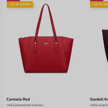
-15 %: KAB15
-15 %: K
Carmela Red
Gardell K
velká jednoduchá kabelka
velká propl