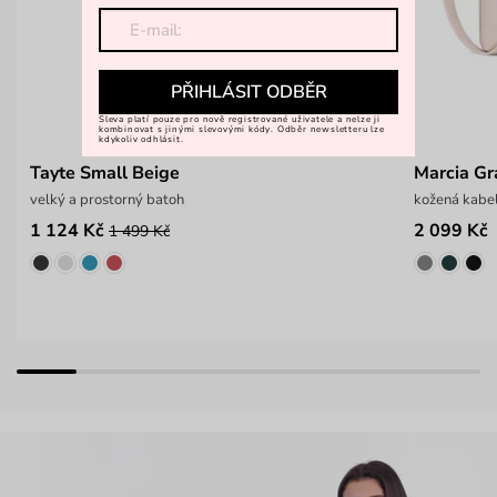
PŘIHLÁSIT ODBĚR
Sleva platí pouze pro nově registrované uživatele a nelze ji
kombinovat s jinými slevovými kódy. Odběr newsletteru lze
kdykoliv odhlásit.
Tayte Small Beige
Marcia Gr
velký a prostorný batoh
kožená kabel
1 124 Kč
2 099 Kč
1 499 Kč