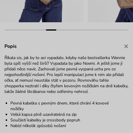
Popis
Říkala sis, jak by to asi vypadalo, kdyby naše bestsellerka Wennie
byla spíš vyšší než širší? Vypadala by jako Noemi. A ještě jsme jí
přidali něco navíc. Zachovali jsme pevná vycpaná ucha pro co
nejpohodlnější nošení. Pro lepší manipulaci jsme k nim ale přidali
očka, ať nemusí neustále stát v pozoru. Rovnováhu tahle
shopperka neztratí i díky čtyřem kovovým nožičkám na dně kabelky,
takže žádné škrábance nebo odřeniny nehrozí.
Pevná kabelka s pevným dnem, které chrání 4 kovové
nožičky
Velká kapsa plně uzavíratelná na zip
Součástí kabelky je crossbody popruh
Nabízí několik způsobů nošení