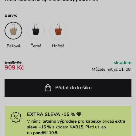
Barvy:
Béžová
Černá
Hnědá
1 299 Kč
skladem
909 Kč
Můžete mít již 11. 08.
Přidat do košíku
EXTRA SLEVA -15 % 🩷
V rámci
letního výprodeje
pro
kabelky
přidali
extra
slevu −15 %
s kódem
KAB15
. Platí už jen
do
pondělí 10.8.