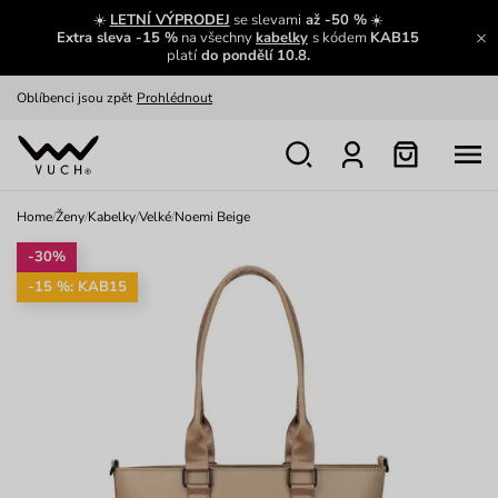
Zajímavosti ze světa Vuch:
Přečíst
☀️
LETNÍ VÝPRODEJ
se slevami
až -50 %
☀️
Extra sleva -15 %
na všechny
kabelky
s kódem
KAB15
Výměna a vrácení zdarma
Zobrazit
platí
do pondělí 10.8.
Oblíbenci jsou zpět
Prohlédnout
Nech se inspirovat
Ukázat
Home
/
Ženy
/
Kabelky
/
Velké
/
Noemi Beige
-30%
-15 %: KAB15