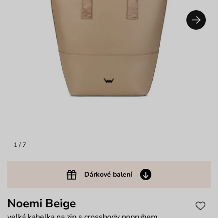
1
/ 7
Dárkové balení
Noemi Beige
velká kabelka na zip s crossbody popruhem