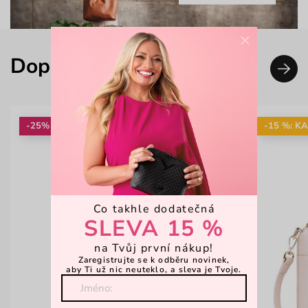
×
Doplň svůj look
-25%
-15 %: K
Co takhle dodatečná
SLEVA 15 %
na Tvůj první nákup!
Zaregistrujte se k odběru novinek,
aby Ti už nic neuteklo, a sleva je Tvoje.