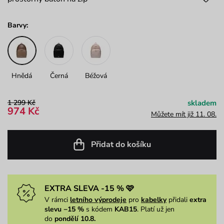
Barvy:
Hnědá
Černá
Béžová
1 299 Kč
skladem
974 Kč
Můžete mít již 11. 08.
Přidat do košíku
EXTRA SLEVA -15 % 🩷
V rámci
letního výprodeje
pro
kabelky
přidali
extra
slevu −15 %
s kódem
KAB15
. Platí už jen
do
pondělí 10.8.