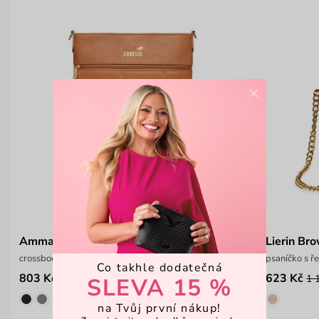
×
Amma Brown
Lierin Br
crossbody kabelka na kočárek Engelis
psaníčko s 
Co takhle dodatečná
803 Kč
623 Kč
1 199 Kč
1 
SLEVA 15 %
na Tvůj první nákup!