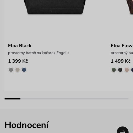
Eloa Black
Eloa Flo
prostorný batoh na kočárek Engelis
prostorný ba
1 399 Kč
1 499 Kč
Hodnocení