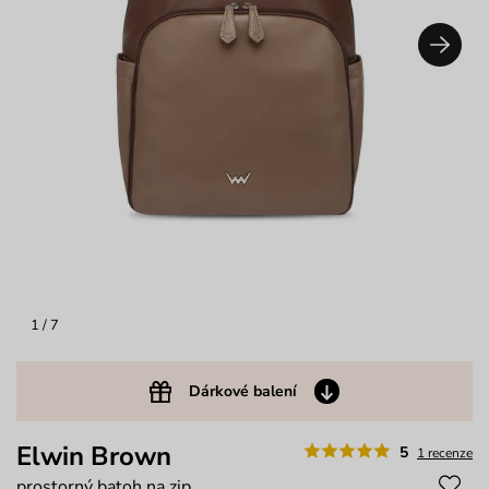
1
/ 7
Dárkové balení
Elwin Brown
5
1 recenze
prostorný batoh na zip