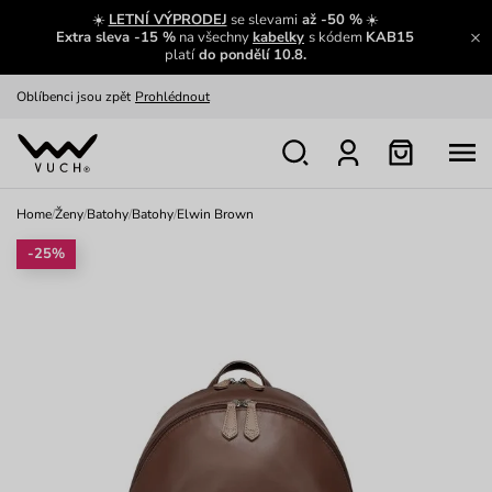
Zajímavosti ze světa Vuch:
Přečíst
☀️
LETNÍ VÝPRODEJ
se slevami
až -50 %
☀️
Extra sleva -15 %
na všechny
kabelky
s kódem
KAB15
Výměna a vrácení zdarma
Zobrazit
platí
do pondělí 10.8.
Oblíbenci jsou zpět
Prohlédnout
Nech se inspirovat
Ukázat
Home
/
Ženy
/
Batohy
/
Batohy
/
Elwin Brown
-25%