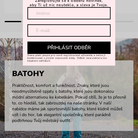
Zaregistrujte se k odběru novinek,
aby Ti už nic neuteklo, a sleva je Tvoje.
PŘIHLÁSIT ODBĚR
Sleva platí pouze pro nově registrované uživatele a nelze ji
kombinovat s jinými slevovými kódy. Odběr newsletteru lze
kdykoliv odhlásit.
BATOHY
Praktičnost, komfort a funkčnost. Znaky, které jsou
neodmyslitelně spjaty s batohy, které jsou dokonalou
módní alternativou ke kabelkám. Pokud cítíš, že je to přesně
to, co hledáš, tak zabrouzdej na naše stránky. V naší
nabídce máme jak sportovnější batohy, které klidně můžeš
vzít i do hor, tak elegantní společníky, které parádně
podtrhnou Tvůj městský outfit.