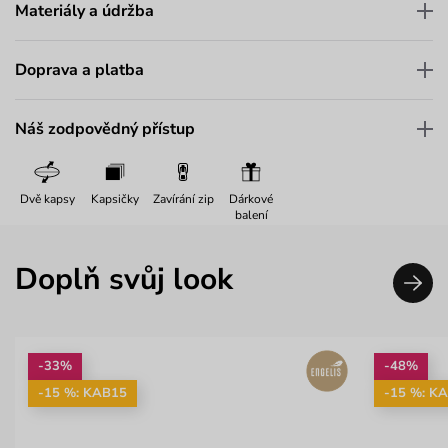
Materiály a údržba
Doprava a platba
Náš zodpovědný přístup
Dvě kapsy
Kapsičky
Zavírání zip
Dárkové
balení
Doplň svůj look
-33%
-48%
-15 %: KAB15
-15 %: K