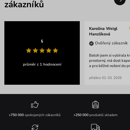
zákazníků
Karolína Weigl
Hanzlíková
5
Ověřený zákazník
Batoh jsem si vybírala kvů
prostorný, má dost kape
průměr z 1 hodnocení
a pro běžné nošení do pr
přidáno 02. 03. 2026
+750 000
spokojených zákazníků
+250 000
produktů skladem