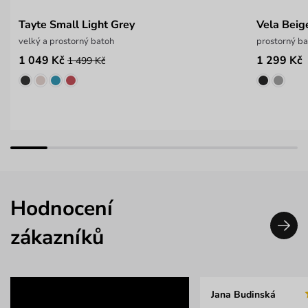
Tayte Small Light Grey
Vela Beig
velký a prostorný batoh
prostorný ba
1 049 Kč
1 299 Kč
1 499 Kč
Hodnocení
zákazníků
Jana Budinská