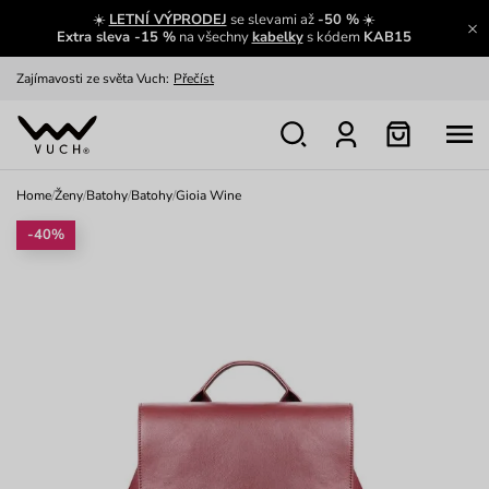
☀️
LETNÍ VÝPRODEJ
se slevami až
-50 %
☀️
Extra sleva -15 %
na všechny
kabelky
s kódem
KAB15
Zajímavosti ze světa Vuch:
Přečíst
Výměna a vrácení zdarma
Zobrazit
Oblíbenci jsou zpět
Prohlédnout
Home
/
Ženy
/
Batohy
/
Batohy
/
Gioia Wine
Nech se inspirovat
Ukázat
-40%