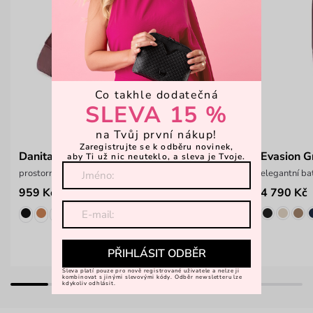
Co takhle dodatečná
SLEVA 15 %
na Tvůj první nákup!
Zaregistrujte se k odběru novinek,
Danita Wine
Evasion 
aby Ti už nic neuteklo, a sleva je Tvoje.
prostorná crossbody kabelka
elegantní ba
959 Kč
4 790 Kč
1 199 Kč
PŘIHLÁSIT ODBĚR
Sleva platí pouze pro nově registrované uživatele a nelze ji
kombinovat s jinými slevovými kódy. Odběr newsletteru lze
kdykoliv odhlásit.