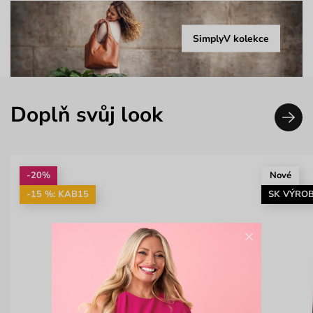
SimplyV kolekce
Doplň svůj look
-20%
Nové
-15 %: KAB15
SK VÝRO
×