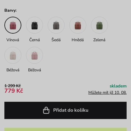
Barvy:
Vínová
Černá
Šedá
Hnědá
Zelená
Béžová
Béžová
1 299 Kč
skladem
779 Kč
Můžete mít již 10. 08.
Přidat do košíku