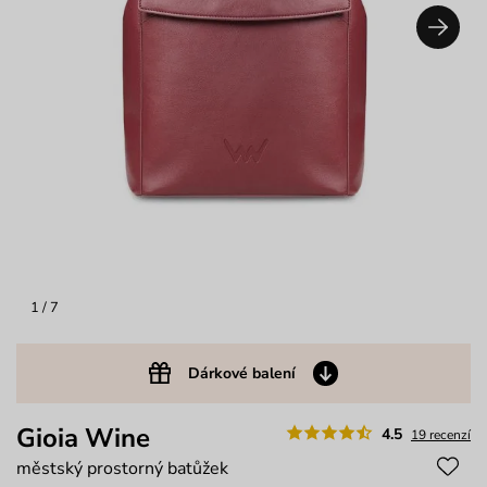
1
/ 7
Dárkové balení
Gioia Wine
4.5
19 recenzí
městský prostorný batůžek