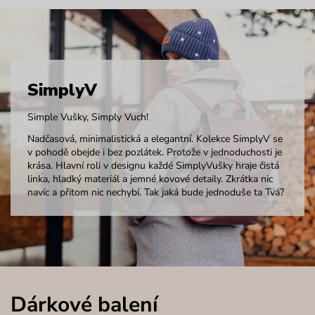
SimplyV
Simple Vušky, Simply Vuch!
Nadčasová, minimalistická a elegantní. Kolekce SimplyV se
v pohodě obejde i bez pozlátek. Protože v jednoduchosti je
krása. Hlavní roli v designu každé SimplyVušky hraje čistá
linka, hladký materiál a jemné kovové detaily. Zkrátka nic
navíc a přitom nic nechybí. Tak jaká bude jednoduše ta Tvá?
Dárkové balení