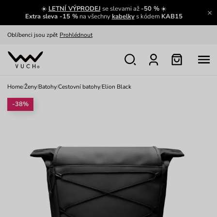
Výměna a vrácení zdarma
Zobrazit
☀️
LETNÍ VÝPRODEJ
se slevami až
-50 %
☀️
Extra sleva -15 %
na všechny
kabelky
s kódem
KAB15
Oblíbenci jsou zpět
Prohlédnout
Nech se inspirovat
Ukázat
Home
/
Ženy
/
Batohy
/
Cestovní batohy
/
Elion Black
-38%