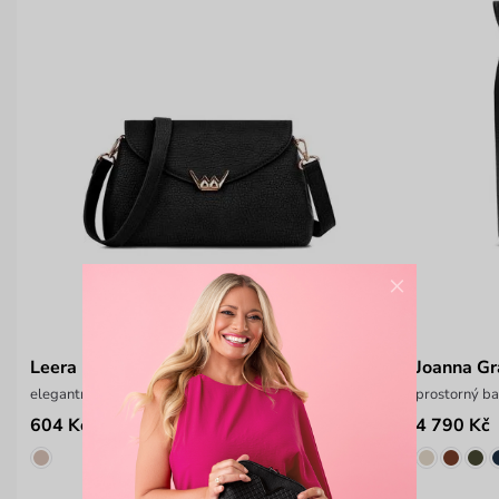
×
Leera Black
Joanna Gr
elegantní crossbody kabelka
prostorný ba
604 Kč
4 790 Kč
1 099 Kč