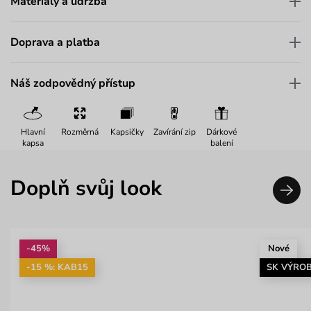
Materiály a údržba
Doprava a platba
Náš zodpovědný přístup
Hlavní
Rozměrná
Kapsičky
Zavírání zip
Dárkové
kapsa
balení
Doplň svůj look
-45%
Nové
-15 %: KAB15
SK VÝRO