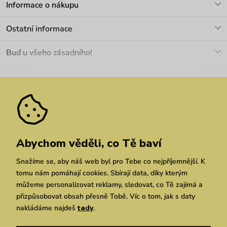
Informace o nákupu
info@vuch.cz
Kontakt
Ostatní informace
+420 466 566 493
Doprava a platba
O nás
Buď u všeho zásadního!
Materiály a údržba
Kariéra
Nejčastější dotazy
Novinky
Slevy
Akce
Velkoobchod
Vrácení a reklamace
We Care
Odebírat
Pozáruční opravy
Dárkové poukazy
Zásady ochrany osobních údajů
zde
Vuchlook
Prodejny
Praha
Brno
Chrudim
Abychom věděli, co Tě baví
Snažíme se, aby náš web byl pro Tebe co nejpříjemnější. K
tomu nám pomáhají cookies. Sbírají data, díky kterým
můžeme personalizovat reklamy, sledovat, co Tě zajímá a
přizpůsobovat obsah přesně Tobě. Víc o tom, jak s daty
nakládáme najdeš
tady
.
Copyright © 2026 Vuch s.r.o. Všechna práva vyhrazena. Technicky zajišťuje
Simplia.cz