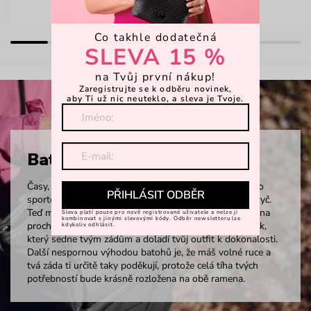
Co takhle dodatečná
SLEVA 15 %
na Tvůj první nákup!
Zaregistrujte se k odběru novinek,
aby Ti už nic neuteklo, a sleva je Tvoje.
Batohy
Časy, kdy batohy znamenaly jen aktovky do školy nebo
PŘIHLÁSIT ODBĚR
sportovní kousky na vysokohorské túry, jsou dávno pryč.
Teď může být batoh i elegantním doplňkem do města na
Sleva platí pouze pro nově registrované uživatele a nelze ji
kombinovat s jinými slevovými kódy. Odběr newsletteru lze
procházku, do práce nebo do školy. Tak si vyber kousek,
kdykoliv odhlásit.
který sedne tvým zádům a doladí tvůj outfit k dokonalosti.
Další nespornou výhodou batohů je, že máš volné ruce a
tvá záda ti určitě taky poděkují, protože celá tíha tvých
potřebností bude krásně rozložena na obě ramena.