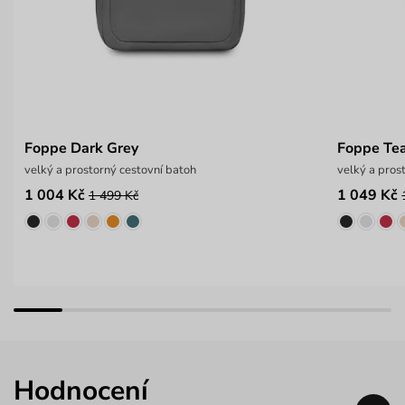
Foppe Dark Grey
Foppe Te
velký a prostorný cestovní batoh
velký a pros
1 004 Kč
1 049 Kč
1 499 Kč
Hodnocení