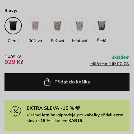
Barvy:
Černá
Růžová
Béžová
Mintová
Šedá
1 499 Kč
skladem
929 Kč
Můžete mít již 07. 08.
Přidat do košíku
EXTRA SLEVA -15 % 🩷
V rámci
letního výprodeje
pro
kabelky
přidali
extra
slevu −15 %
s kódem
KAB15
.