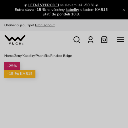
Zajímavosti ze světa Vuch:
Přečíst
☀️
LETNÍ VÝPRODEJ
se slevami
až -50 %
☀️
Extra sleva -15 %
na všechny
kabelky
s kódem
KAB15
Výměna a vrácení zdarma
Zobrazit
platí
do pondělí 10.8.
Oblíbenci jsou zpět
Prohlédnout
Nech se inspirovat
Ukázat
Home
/
Ženy
/
Kabelky
/
Psaníčka
/
Rinaldo Beige
-25%
-15 %: KAB15