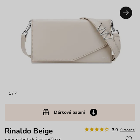
1
/ 7
Dárkové balení
Rinaldo Beige
3.9
9 recenzí
minimalistické psaníčko s