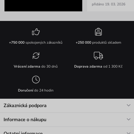
přidáno 19. 03. 2026
+750 000
spokojených zákazníků
+250 000
produktů skladem
Vrácení zdarma
do 30 dnů
Doprava zdarma
od 1 300 Kč
Doručení
do 24 hodin
Zákaznická podpora
V pracovních dnech Po-Pá: 8-17h
Informace o nákupu
info@vuch.cz
Kontakt
Ostatní informace