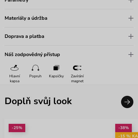
Parametry
Materiály a údržba
Doprava a platba
Náš zodpovědný přístup
Hlavní
Popruh
Kapsičky
Zavírání
kapsa
magnet
Doplň svůj look
-25%
-38%
-15 %: K