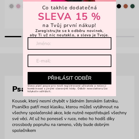
Co takhle dodatečná
SLEVA 15 %
na Tvůj první nákup!
Zaregistrujte se k odběru novinek,
aby Ti už nic neuteklo, a sleva je Tvoje.
PŘIHLÁSIT ODBĚR
Psaníčka
Sleva platí pouze pro nově registrované uživatele a nelze ji
kombinovat s jinými slevovými kódy. Odběr newsletteru lze
kdykoliv odhlásit.
Kousek, který nesmí chybět v žádném ženském šatníku.
Psaníčko patří mezi klasiku, kterou můžeš vytáhnout na
všechny společenské akce, kde nutně nepotřebuješ všechny
své věci. Ať už ho poneseš v ruce, nebo ho hodíš díky
crossbody popruhu na rameno, vždy bude dobrým
společníkem