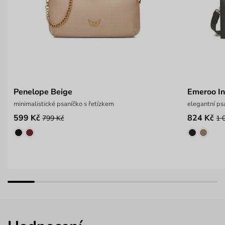
Penelope Beige
Emeroo In
minimalistické psaníčko s řetízkem
elegantní p
599 Kč
824 Kč
799 Kč
1 