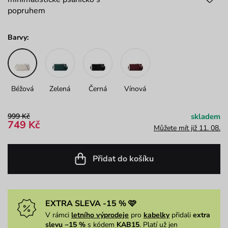
popruhem
Barvy:
Béžová
Zelená
Černá
Vínová
999 Kč
skladem
749 Kč
Můžete mít již 11. 08.
Přidat do košíku
EXTRA SLEVA -15 % 🩷
V rámci
letního výprodeje
pro
kabelky
přidali
extra
slevu −15 %
s kódem
KAB15
. Platí už jen