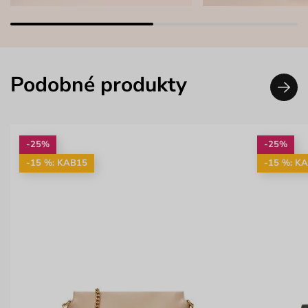
Podobné produkty
-25%
-25%
-15 %: KAB15
-15 %: K