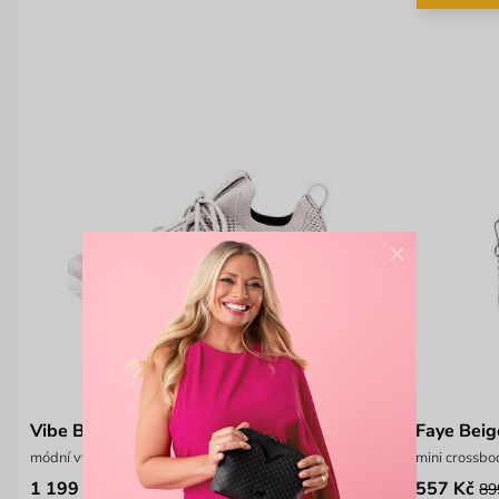
×
Vibe Beige
Faye Beig
módní vycházková obuv
mini crossbo
1 199 Kč
557 Kč
1 599 Kč
89