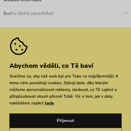
+420 466 566 493
Doprava a platba
O nás
Buď u všeho zásadního!
Materiály a údržba
Kariéra
Nejčastější dotazy
Novinky
Slevy
Akce
Velkoobchod
Vrácení a reklamace
We Care
Odebírat
Pozáruční opravy
Dárkové poukazy
Zásady ochrany osobních údajů
zde
Vuchlook
Prodejny
Praha
Brno
Chrudim
Abychom věděli, co Tě baví
Snažíme se, aby náš web byl pro Tebe co nejpříjemnější. K
tomu nám pomáhají cookies. Sbírají data, díky kterým
můžeme personalizovat reklamy, sledovat, co Tě zajímá a
přizpůsobovat obsah přesně Tobě. Víc o tom, jak s daty
nakládáme najdeš
tady
.
Copyright © 2026 Vuch s.r.o. Všechna práva vyhrazena. Technicky zajišťuje
Simplia.cz
Přijmout
Obchodní podmínky
Zásady ochrany osobních údajů