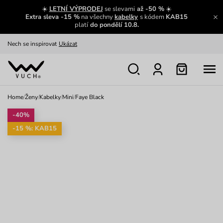
Výměna a vrácení zdarma
Zobrazit
☀️
LETNÍ VÝPRODEJ
se slevami
až -50 %
☀️
Extra sleva -15 %
na všechny
kabelky
s kódem
KAB15
Oblíbenci jsou zpět
Prohlédnout
platí
do pondělí 10.8.
Nech se inspirovat
Ukázat
Home
/
Ženy
/
Kabelky
/
Mini
/
Faye Black
-40%
-15 %: KAB15