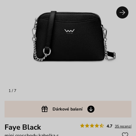
1
/ 7
Dárkové balení
Faye Black
4.7
35 recenzí
mini crossbody kabelka s