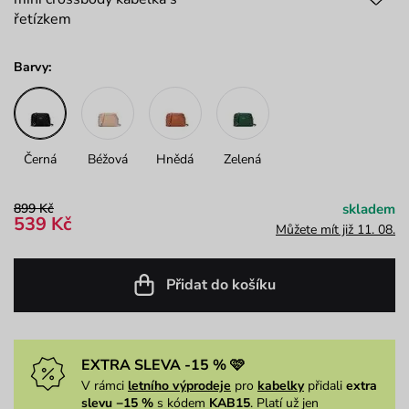
řetízkem
Barvy:
Černá
Béžová
Hnědá
Zelená
899 Kč
skladem
539 Kč
Můžete mít již 11. 08.
Přidat do košíku
EXTRA SLEVA -15 % 🩷
V rámci
letního výprodeje
pro
kabelky
přidali
extra
slevu −15 %
s kódem
KAB15
. Platí už jen