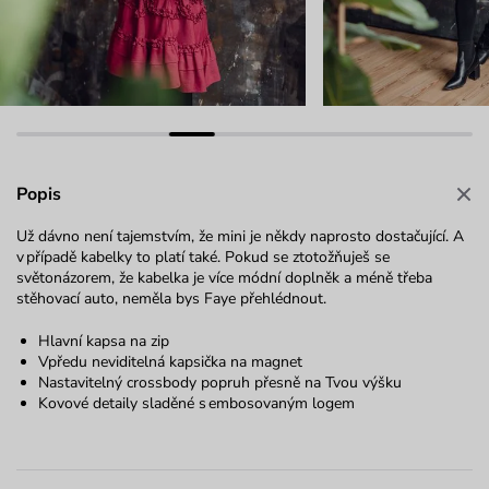
Popis
Už dávno není tajemstvím, že mini je někdy naprosto dostačující. A
v případě kabelky to platí také. Pokud se ztotožňuješ se
světonázorem, že kabelka je více módní doplněk a méně třeba
stěhovací auto, neměla bys Faye přehlédnout.
Hlavní kapsa na zip
Vpředu neviditelná kapsička na magnet
Nastavitelný crossbody popruh přesně na Tvou výšku
Kovové detaily sladěné s embosovaným logem