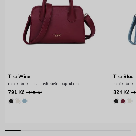
Tira Wine
Tira Blue
mini kabelka s nastavitelným popruhem
mini kabelk
791 Kč
824 Kč
1 099 Kč
1 