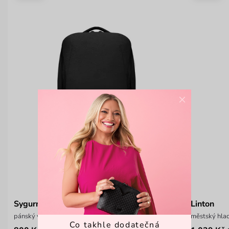
×
Sygurny Men Black
Linton
pánský velký cestovní batoh
městský hlad
Co takhle dodatečná