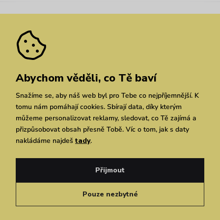
Nejčastější dotazy
Novinky
Slevy
Akce
Velkoobchod
Vrácení a reklamace
We Care
Odebírat
Pozáruční opravy
Dárkové poukazy
Zásady ochrany osobních údajů
zde
Vuchlook
Prodejny
Praha
Brno
Chrudim
Abychom věděli, co Tě baví
Snažíme se, aby náš web byl pro Tebe co nejpříjemnější. K
tomu nám pomáhají cookies. Sbírají data, díky kterým
můžeme personalizovat reklamy, sledovat, co Tě zajímá a
přizpůsobovat obsah přesně Tobě. Víc o tom, jak s daty
nakládáme najdeš
tady
.
Copyright © 2026 Vuch s.r.o. Všechna práva vyhrazena. Technicky zajišťuje
Simplia.cz
Přijmout
Obchodní podmínky
Zásady ochrany osobních údajů
Pouze nezbytné
Čeština