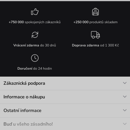
+750 000
spokojených zákazníků
+250 000
produktů skladem
Vrácení zdarma
do 30 dnů
Doprava zdarma
od 1 300 Kč
Doručení
do 24 hodin
Zákaznická podpora
V pracovních dnech Po-Pá: 8-17h
Informace o nákupu
info@vuch.cz
Kontakt
Ostatní informace
+420 466 566 493
Doprava a platba
O nás
Buď u všeho zásadního!
Materiály a údržba
Kariéra