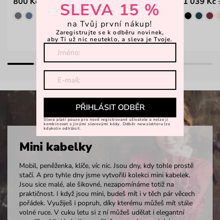
800 Kč
1 039 Kč
1 599 Kč
SLEVA 15 %
na Tvůj první nákup!
Zaregistrujte se k odběru novinek,
aby Ti už nic neuteklo, a sleva je Tvoje.
PŘIHLÁSIT ODBĚR
Sleva platí pouze pro nově registrované uživatele a nelze ji
kombinovat s jinými slevovými kódy. Odběr newsletteru lze
kdykoliv odhlásit.
Mini kabelky
Mobil, peněženka, klíče, víc nic. Jsou dny, kdy tohle prostě
stačí. A pro tyhle dny jsme vytvořili kolekci mini kabelek.
Jsou sice malé, ale šikovné, nezapomínáme totiž na
praktičnost. I když jsou mini, budeš mít i v těch pár věcech
pořádek. Využiješ i popruh, díky kterému můžeš mít stále
volné ruce. V cuku letu si z ní můžeš udělat i elegantní