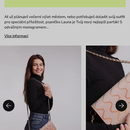
Ať už plánuješ večerní výlet městem, nebo potřebuješ doladit svůj outfit
pro speciální příležitost, psaníčko Launa je Tvůj nový nejlepší parťák! S
odvážným monogramem…
Více informací