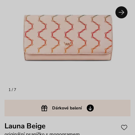
1
/ 7
Dárkové balení
Launa Beige
originální psaníčko s monogramem