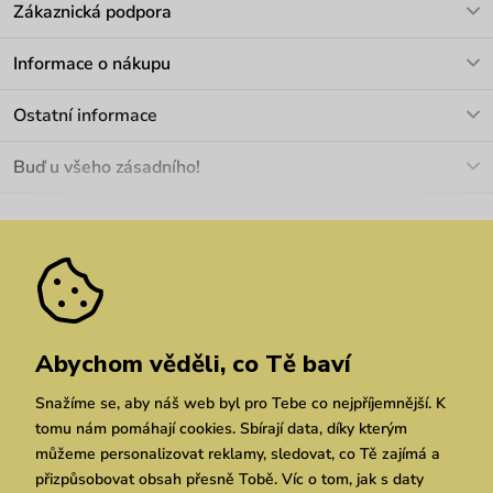
Zákaznická podpora
V pracovních dnech Po-Pá: 8-17h
Informace o nákupu
info@vuch.cz
Kontakt
Ostatní informace
+420 466 566 493
Doprava a platba
O nás
Buď u všeho zásadního!
Materiály a údržba
Kariéra
Nejčastější dotazy
Novinky
Slevy
Akce
Velkoobchod
Vrácení a reklamace
We Care
Odebírat
Pozáruční opravy
Dárkové poukazy
Zásady ochrany osobních údajů
zde
Vuchlook
Prodejny
Praha
Brno
Chrudim
Abychom věděli, co Tě baví
Snažíme se, aby náš web byl pro Tebe co nejpříjemnější. K
tomu nám pomáhají cookies. Sbírají data, díky kterým
můžeme personalizovat reklamy, sledovat, co Tě zajímá a
přizpůsobovat obsah přesně Tobě. Víc o tom, jak s daty