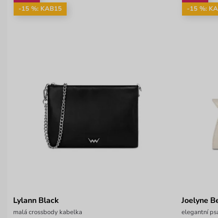
-15 %: KAB15
-15 %: K
Lylann Black
Joelyne B
malá crossbody kabelka
elegantní p