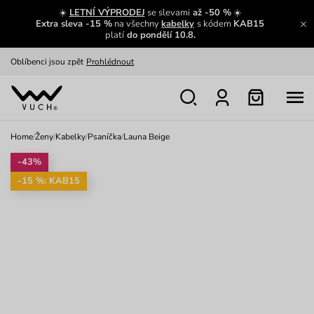
Zajímavosti ze světa Vuch:
Přečíst
☀️
LETNÍ VÝPRODEJ
se slevami
až -50 %
☀️
Extra sleva -15 %
na všechny
kabelky
s kódem
KAB15
Výměna a vrácení zdarma
Zobrazit
platí
do pondělí 10.8.
Oblíbenci jsou zpět
Prohlédnout
Nech se inspirovat
Ukázat
Home
/
Ženy
/
Kabelky
/
Psaníčka
/
Launa Beige
-43%
-15 %: KAB15