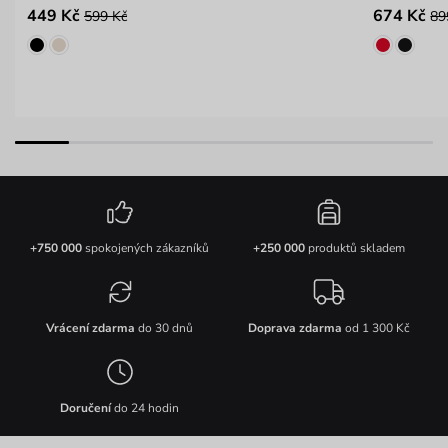
449 Kč
674 Kč
599 Kč
89
+750 000
spokojených zákazníků
+250 000
produktů skladem
Vrácení zdarma
do 30 dnů
Doprava zdarma
od 1 300 Kč
Doručení
do 24 hodin