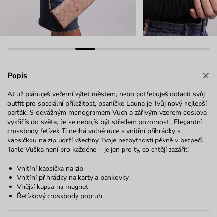
Popis
Ať už plánuješ večerní výlet městem, nebo potřebuješ doladit svůj
outfit pro speciální příležitost, psaníčko Launa je Tvůj nový nejlepší
parťák! S odvážným monogramem Vuch a zářivým vzorem doslova
vykřičíš do světa, že se nebojíš být středem pozornosti. Elegantní
crossbody řetízek Ti nechá volné ruce a vnitřní přihrádky s
kapsičkou na zip udrží všechny Tvoje nezbytnosti pěkně v bezpečí.
Tahle Vuška není pro každého – je jen pro ty, co chtějí zazářit!
Vnitřní kapsička na zip
Vnitřní přihrádky na karty a bankovky
Vnější kapsa na magnet
Řetízkový crossbody popruh