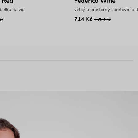
e Red
Federico Wine
belka na zip
velký a prostorný sportovní ba
714 Kč
Kč
1 299 Kč