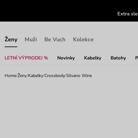
Extra sl
Ženy
Muži
Be Vuch
Kolekce
LETNÍ VÝPRODEJ %
Novinky
Kabelky
Batohy
P
Home
/
Ženy
/
Kabelky
/
Crossbody
/
Silvano Wine