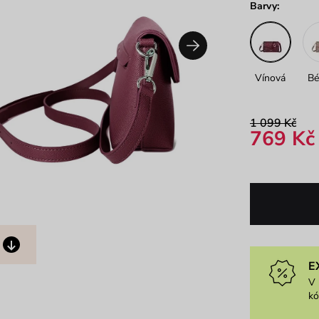
Barvy:
Vínová
Bé
1 099 Kč
769 Kč
E
V 
k