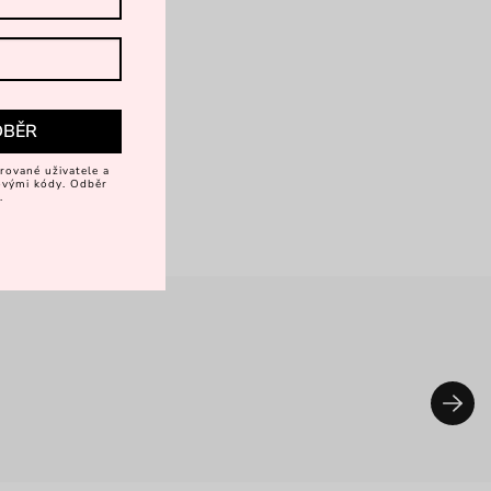
DBĚR
rované uživatele a
vovými kódy. Odběr
.