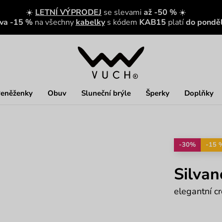
☀️
LETNÍ VÝPRODEJ
se slevami
až -50 %
☀️
eva -15 %
na všechny
kabelky
s kódem
KAB15
platí
do ponděl
eněženky
Obuv
Sluneční brýle
Šperky
Doplňky
-30%
-15 
Silva
elegantní c