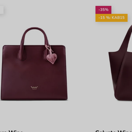
é
-35%
-15 %: KAB15