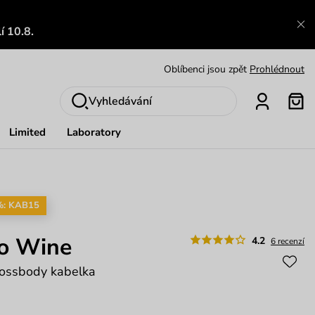
Zajímavosti ze světa Vuch:
Přečíst
í 10.8.
Výměna a vrácení zdarma
Zobrazit
Oblíbenci jsou zpět
Prohlédnout
Nech se inspirovat
Ukázat
Vyhledávání
Limited
Laboratory
%: KAB15
no Wine
4.2
6 recenzí
rossbody kabelka