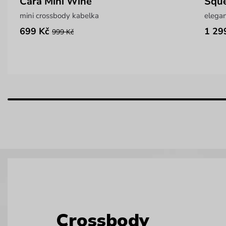
Cara Mini Wine
Squ
mini crossbody kabelka
elegan
699 Kč
1 29
999 Kč
Crossbody