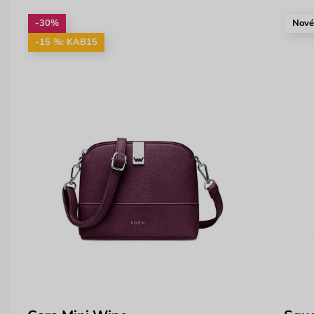
-30%
Nov
-15 %: KAB15