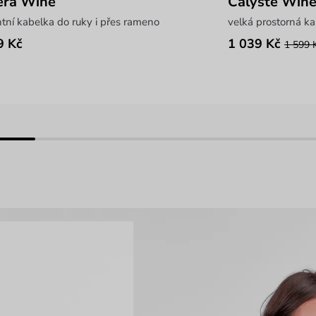
era Wine
Calyste Win
tní kabelka do ruky i přes rameno
velká prostorná ka
9 Kč
1 039 Kč
1 599 