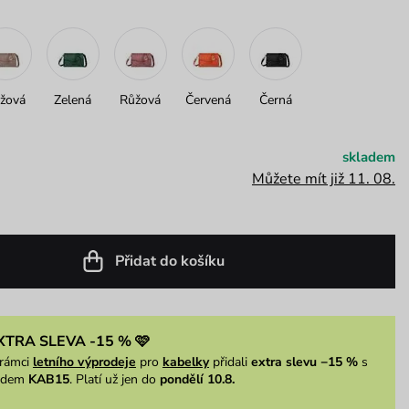
žová
Zelená
Růžová
Červená
Černá
skladem
Můžete mít již 11. 08.
Přidat do košíku
XTRA SLEVA -15 % 🩷
rámci
letního výprodeje
pro
kabelky
přidali
extra slevu −15 %
s
ódem
KAB15
. Platí už jen do
pondělí 10.8.