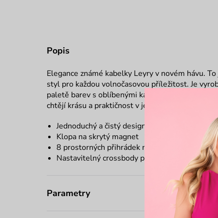
Popis
Elegance známé kabelky Leyry v novém hávu. To j
styl pro každou volnočasovou příležitost. Je vyr
paletě barev s oblíbenými kapsičkami na karty uvni
chtějí krásu a praktičnost v jednom. Už jsi připr
Jednoduchý a čistý design
Klopa na skrytý magnet
8 prostorných přihrádek na karty
Nastavitelný crossbody popruh
Parametry