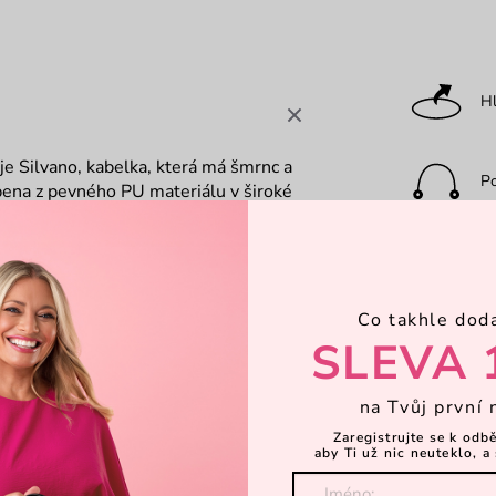
Hl
e Silvano, kabelka, která má šmrnc a
P
obena z pevného PU materiálu v široké
tř. Ideální parťačka pro ženy, které
avena na komplimenty?
Ka
Co takhle dod
Za
SLEVA 
na Tvůj první 
Dá
Zaregistrujte se k odb
aby Ti už nic neuteklo, a 