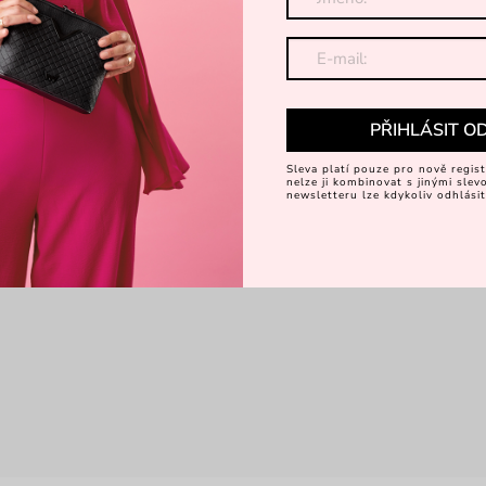
PŘIHLÁSIT O
Sleva platí pouze pro nově regist
nelze ji kombinovat s jinými sle
newsletteru lze kdykoliv odhlásit