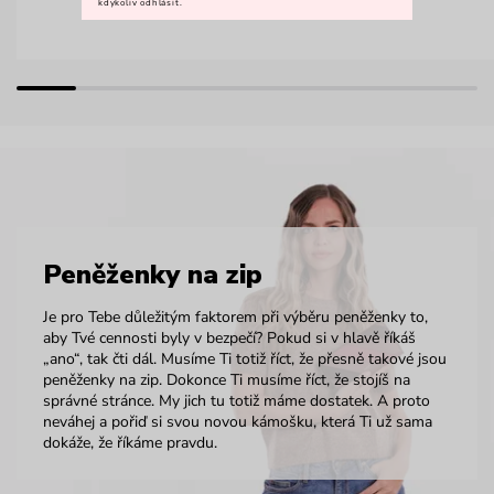
kdykoliv odhlásit.
Peněženky na zip
Je pro Tebe důležitým faktorem při výběru peněženky to,
aby Tvé cennosti byly v bezpečí? Pokud si v hlavě říkáš
„ano“, tak čti dál. Musíme Ti totiž říct, že přesně takové jsou
peněženky na zip. Dokonce Ti musíme říct, že stojíš na
správné stránce. My jich tu totiž máme dostatek. A proto
neváhej a pořiď si svou novou kámošku, která Ti už sama
dokáže, že říkáme pravdu.