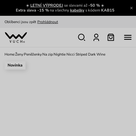
☀️
LETNÍ VÝPRODEJ
se slevami až
-50 %
☀️
Výměna a vrácení zdarma
Zobrazit
Extra sleva -15 %
na všechny
kabelky
s kódem
KAB15
Oblíbenci jsou zpět
Prohlédnout
Nech se inspirovat
Ukázat
Home
/
Ženy
/
Peněženky
/
Na zip
/
Nightie Nicci Striped Dark Wine
Novinka