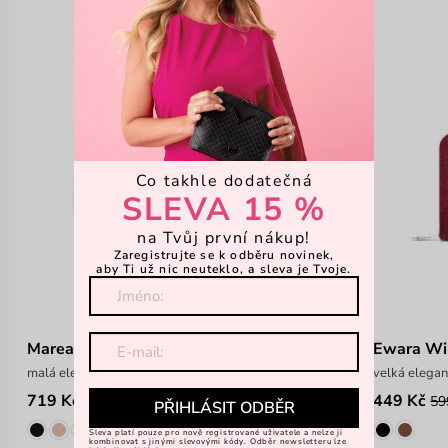
Co takhle dodatečná
SLEVA 15 %
na Tvůj první nákup!
Zaregistrujte se k odběru novinek,
aby Ti už nic neuteklo, a sleva je Tvoje.
Marea Wine
Ewara Wi
malá elegantní kabelka
velká elegan
719 Kč
449 Kč
999 Kč
59
PŘIHLÁSIT ODBĚR
Sleva platí pouze pro nově registrované uživatele a nelze ji
kombinovat s jinými slevovými kódy. Odběr newsletteru lze