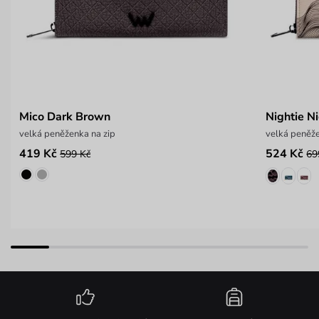
Mico Dark Brown
Nightie N
velká peněženka na zip
velká peněže
419 Kč
524 Kč
599 Kč
69