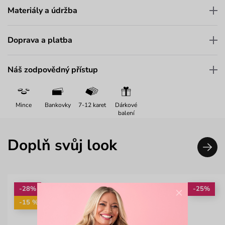
Materiály a údržba
Doprava a platba
Náš zodpovědný přístup
Mince
Bankovky
7-12 karet
Dárkové
balení
Doplň svůj look
×
-28%
-25%
-15 %: KAB15