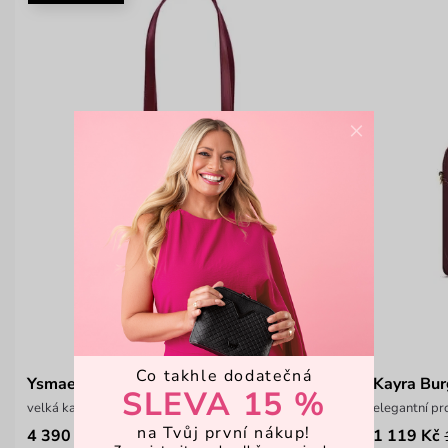
×
Co takhle dodatečná
Ysmael Wine Red
Kayra Bu
SLEVA 15 %
velká kabelka z italské hovězí kůže
elegantní pr
na Tvůj první nákup!
4 390 Kč
1 119 Kč