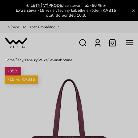
Zajímavosti ze světa Vuch:
Přečíst
☀️
LETNÍ VÝPRODEJ
se slevami
až -50 %
☀️
Extra sleva -15 %
na všechny
kabelky
s kódem
KAB15
Výměna a vrácení zdarma
Zobrazit
platí
do pondělí 10.8.
Oblíbenci jsou zpět
Prohlédnout
Nech se inspirovat
Ukázat
Home
/
Ženy
/
Kabelky
/
Velké
/
Savanah Wine
-35%
-15 %: KAB15