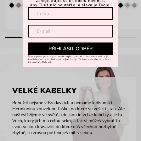
Zaregistrujte se k odběru novinek,
aby Ti už nic neuteklo, a sleva je Tvoje.
PŘIHLÁSIT ODBĚR
Sleva platí pouze pro nově registrované uživatele a nelze ji
kombinovat s jinými slevovými kódy. Odběr newsletteru lze
kdykoliv odhlásit.
VELKÉ KABELKY
Bohužel nejsme v Bradavicích a nemáme k dispozici
Hermioninu kouzelnou tašku, do které se vešel i stan. Ale
naštěstí žijeme ve světě, kde jsou in velké kabelky a je tu i
Vuch, který jich má celou sekci, a tak si můžeš vybrat tu
svou velkou krasavici, do které dáš všechno nezbytné i
zbytné, co zrovna potřebuješ mít s sebou.