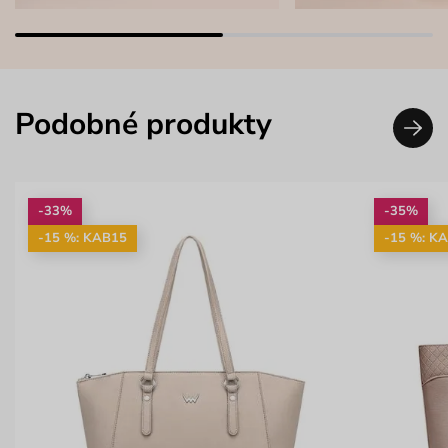
Podobné produkty
-33%
-35%
-15 %: KAB15
-15 %: K