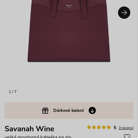
1
/ 7
Dárkové balení
Savanah Wine
5
3 recenzí
velká prostorná kabelka na zip