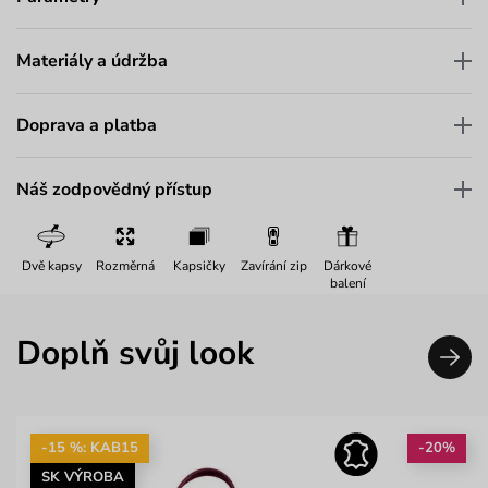
Materiály a údržba
Doprava a platba
Náš zodpovědný přístup
Dvě kapsy
Rozměrná
Kapsičky
Zavírání zip
Dárkové
balení
Doplň svůj look
-15 %: KAB15
-20%
SK VÝROBA