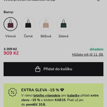
Barvy:
Vínová
Černá
Béžová
Zelená
1 399 Kč
skladem
909 Kč
Můžete mít již 11. 08.
Přidat do košíku
EXTRA SLEVA -15 % 🩷
V rámci
letního výprodeje
pro
kabelky
přidali
extra
slevu −15 %
s kódem
KAB15
. Platí už jen
do
pondělí 10.8.