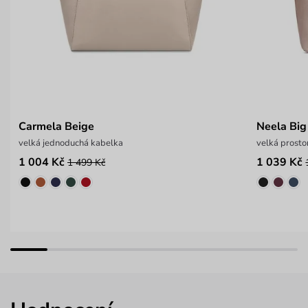
Carmela Beige
Neela Big
velká jednoduchá kabelka
velká prosto
1 004 Kč
1 039 Kč
1 499 Kč