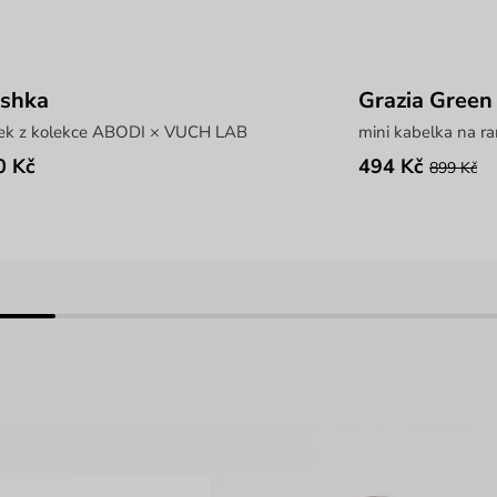
ushka
Grazia Green
sek z kolekce ABODI × VUCH LAB
mini kabelka na r
0 Kč
494 Kč
899 Kč