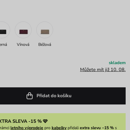
erná
Vínová
Béžová
skladem
Můžete mít již 10. 08.
Přidat do košíku
XTRA SLEVA -15 % 🩷
rámci
letního výprodeje
pro
kabelky
přidali
extra slevu −15 %
s