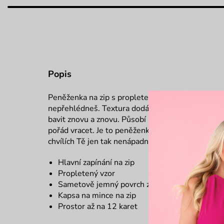
Popis
Peněženka na zip s propleteným vzorem si hraje s
nepřehlédneš. Textura dodává celému kousku oso
bavit znovu a znovu. Působí svěže, nenuceně a má
pořád vracet. Je to peněženka, která dělá radost 
chvílích Tě jen tak nenápadně potěší.
Hlavní zapínání na zip
Propletený vzor
Sametově jemný povrch z imitace semiše
Kapsa na mince na zip
Prostor až na 12 karet