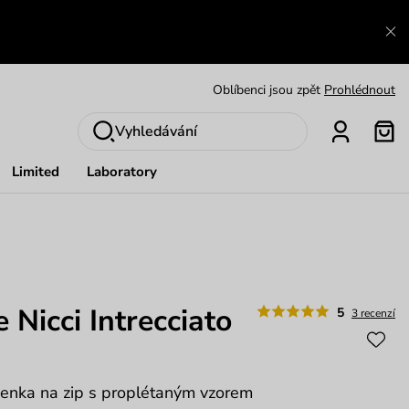
Zajímavosti ze světa Vuch:
Přečíst
Výměna a vrácení zdarma
Zobrazit
Oblíbenci jsou zpět
Prohlédnout
Nech se inspirovat
Ukázat
Vyhledávání
Limited
Laboratory
e Nicci Intrecciato
5
3 recenzí
enka na zip s proplétaným vzorem