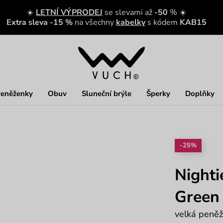
☀️
LETNÍ VÝPRODEJ
se slevami až
-50
% ☀️
Extra sleva -15 %
na všechny
kabelky
s kódem
KAB15
eněženky
Obuv
Sluneční brýle
Šperky
Doplňky
-25%
Nighti
Green
velká peněž