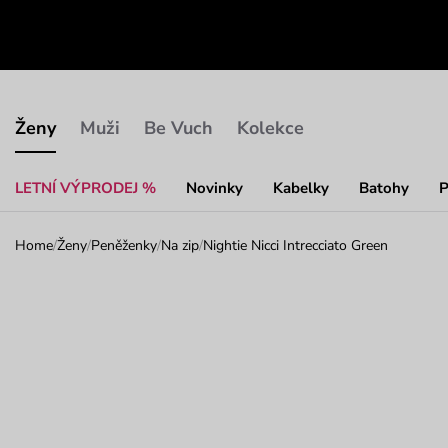
Ženy
Muži
Be Vuch
Kolekce
LETNÍ VÝPRODEJ %
Novinky
Kabelky
Batohy
P
Home
/
Ženy
/
Peněženky
/
Na zip
/
Nightie Nicci Intrecciato Green