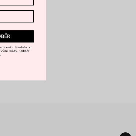
DBĚR
rované uživatele a
vovými kódy. Odběr
.