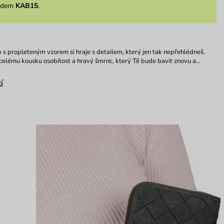
ódem
KAB15
.
 s propleteným vzorem si hraje s detailem, který jen tak nepřehlédneš.
celému kousku osobitost a hravý šmrnc, který Tě bude bavit znovu a…
í