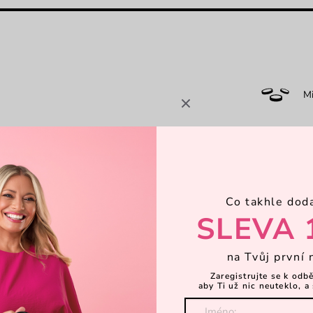
M
 detailem, který jen tak
B
bitost a hravý šmrnc, který Tě bude
 v sobě něco, co Tě přiměje se k ní
už při prvním doteku a v každodenních
7-
Co takhle dod
SLEVA 
Dá
na Tvůj první 
Zaregistrujte se k odb
aby Ti už nic neuteklo, a 