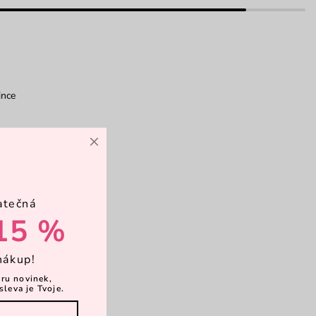
ince
×
ankovky
12 karet
atečná
15 %
rkové balení
nákup!
ěru novinek,
sleva je Tvoje.