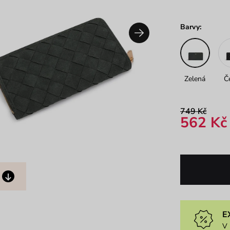
Barvy:
Zelená
Č
749 Kč
562 Kč
E
V 