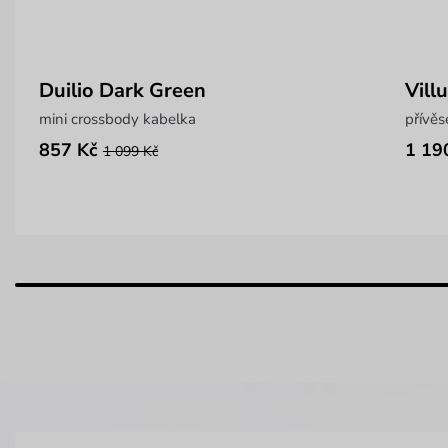
Duilio Dark Green
Vill
mini crossbody kabelka
přívě
857 Kč
1 19
1 099 Kč