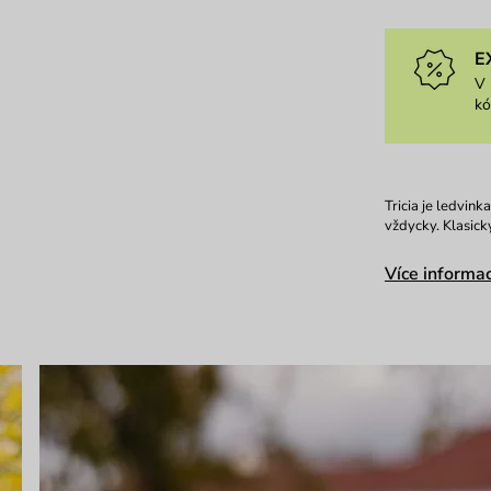
E
V 
k
Tricia je ledvink
vždycky. Klasic
Více informac