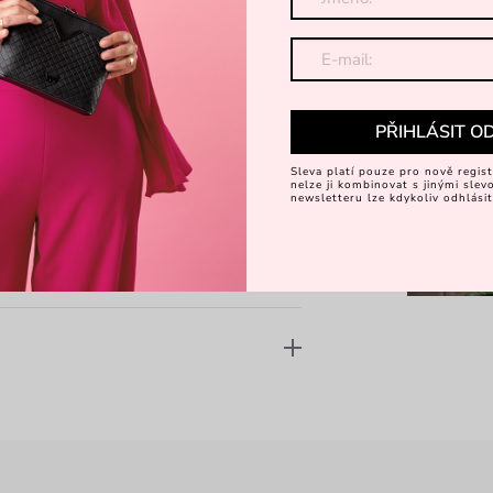
Dá
Objevte 
PŘIHLÁSIT O
Sleva platí pouze pro nově regist
nelze ji kombinovat s jinými sle
newsletteru lze kdykoliv odhlásit