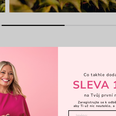
Hl
sta než do přírody. Ale slušet jí to
Co takhle dod
P
ý s širokým odnímatelným popruhem Ti
SLEVA 
ateriálů zase zaručí neustálé
Ka
na Tvůj první 
 Joanna
Zaregistrujte se k odb
aby Ti už nic neuteklo, a 
Za