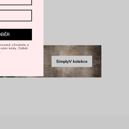
rkové balení
více
DBĚR
rované uživatele a
vovými kódy. Odběr
.
SimplyV kolekce