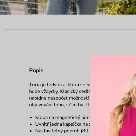
Popis
Tricia je ledvinka, která se hodí mnohem víc do mě
bude vždycky. Klasický sedlový tvar kombinovan
nabídne nespočet možností stylingu. Kombinace m
objevování toho, s čím by jí to mohlo ještě ladit.
Klopa na magnetický pin vychází z bestselleru
Uvnitř jedna kapsička na zip
Nastavitelný popruh (80 – 125 cm)