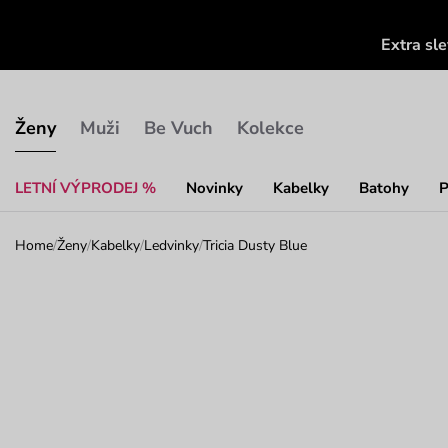
Extra sl
Ženy
Muži
Be Vuch
Kolekce
LETNÍ VÝPRODEJ %
Novinky
Kabelky
Batohy
P
Home
/
Ženy
/
Kabelky
/
Ledvinky
/
Tricia Dusty Blue