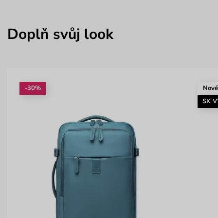
Doplň svůj look
-30%
Nov
SK 