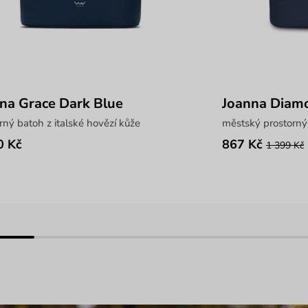
na Grace Dark Blue
Joanna Diam
rný batoh z italské hovězí kůže
městský prostorný
0 Kč
867 Kč
1 399 Kč