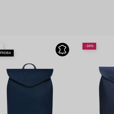
é
-38%
VÝROBA