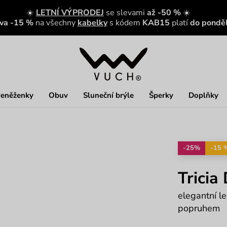
☀️
LETNÍ VÝPRODEJ
se slevami
až -50 %
☀️
eva -15 %
na všechny
kabelky
s kódem
KAB15
platí
do ponděl
eněženky
Obuv
Sluneční brýle
Šperky
Doplňky
-25%
-15 
Tricia
elegantní l
popruhem