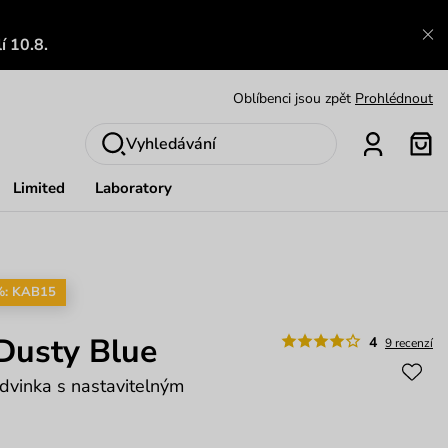
Výměna a vrácení zdarma
Zobrazit
í 10.8.
Oblíbenci jsou zpět
Prohlédnout
Nech se inspirovat
Ukázat
Vyhledávání
Limited
Laboratory
%: KAB15
 Dusty Blue
4
9 recenzí
edvinka s nastavitelným