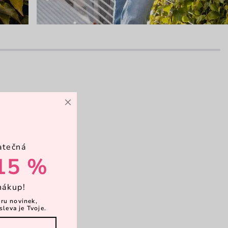
×
avní kapsa
atečná
opruh
15 %
psičky
nákup!
ěru novinek,
sleva je Tvoje.
vírání magnet