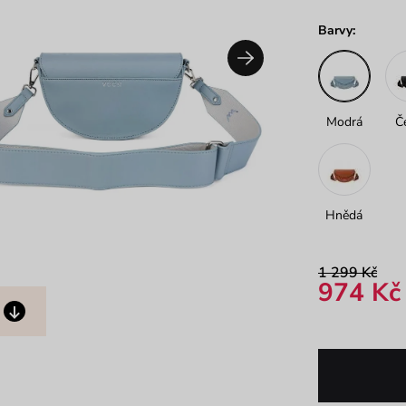
Barvy:
Modrá
Č
Hnědá
1 299 Kč
974 Kč