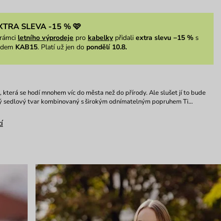
XTRA SLEVA -15 % 🩷
rámci
letního výprodeje
pro
kabelky
přidali
extra slevu −15 %
s
ódem
KAB15
. Platí už jen do
pondělí 10.8.
a, která se hodí mnohem víc do města než do přírody. Ale slušet jí to bude
ký sedlový tvar kombinovaný s širokým odnímatelným popruhem Ti…
í