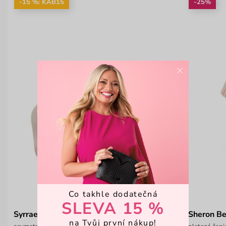
-15 %: KAB15
-25%
×
Co takhle dodatečná
SLEVA 15 %
Syrrael Beige
Sheron Be
na Tvůj první nákup!