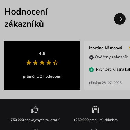
Hodnocení
zákazníků
Martina Němcová
4.5
Ověřený zákazník
Rychlost. Krásná ka
průměr z 2 hodnocení
přidáno 28. 07. 2026
+750 000
spokojených zákazníků
+250 000
produktů skladem