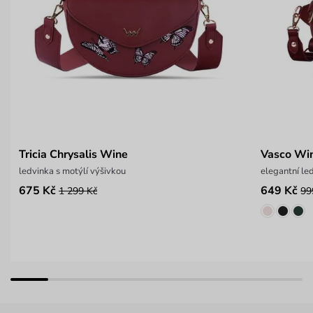
Tricia Chrysalis Wine
Vasco Wi
ledvinka s motýlí výšivkou
elegantní le
675 Kč
649 Kč
1 299 Kč
99