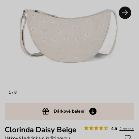
1
/ 8
Dárkové balení
Clorinda Daisy Beige
4.5
2 recenzí
látková ledvinka s květinovou