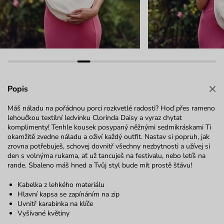
Popis
Máš náladu na pořádnou porci rozkvetlé radosti? Hoď přes rameno
lehoučkou textilní ledvinku Clorinda Daisy a vyraz chytat
komplimenty! Tenhle kousek posypaný něžnými sedmikráskami Ti
okamžitě zvedne náladu a oživí každý outfit. Nastav si popruh, jak
zrovna potřebuješ, schovej dovnitř všechny nezbytnosti a užívej si
den s volnýma rukama, ať už tancuješ na festivalu, nebo letíš na
rande. Sbaleno máš hned a Tvůj styl bude mít prostě šťávu!
Kabelka z lehkého materiálu
Hlavní kapsa se zapínáním na zip
Uvnitř karabinka na klíče
Vyšívané květiny