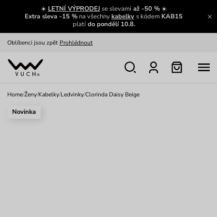
Zajímavosti ze světa Vuch:
Přečíst
☀️
LETNÍ VÝPRODEJ
se slevami
až -50 %
☀️
Extra sleva -15 %
na všechny
kabelky
s kódem
KAB15
Výměna a vrácení zdarma
Zobrazit
platí
do pondělí 10.8.
Oblíbenci jsou zpět
Prohlédnout
Nech se inspirovat
Ukázat
Home
/
Ženy
/
Kabelky
/
Ledvinky
/
Clorinda Daisy Beige
Novinka