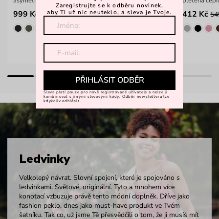
asymetrická kabelka na rameno
pletená čep
Zaregistrujte se k odběru novinek,
aby Ti už nic neuteklo, a sleva je Tvoje.
999 Kč
412 Kč
54
PŘIHLÁSIT ODBĚR
Sleva platí pouze pro nově registrované uživatele a nelze ji
kombinovat s jinými slevovými kódy. Odběr newsletteru lze
kdykoliv odhlásit.
Ledvinky
Velkolepý návrat. Slovní spojení, které je spojováno s
ledvinkami. Světové, originální. Tyto a mnohem více
konotací vzbuzuje právě tento módní doplněk. Dříve jako
fashion peklo, dnes jako must-have produkt ve Tvém
šatníku. Tak co, už jsme Tě přesvědčili o tom, že ji musíš mít