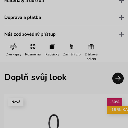
Materiály a údržba
Doprava a platba
Náš zodpovědný přístup
Dvě kapsy
Rozměrná
Kapsičky
Zavírání zip
Dárkové
balení
Doplň svůj look
Nové
-30%
-15 %: K