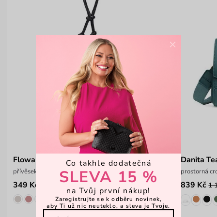
×
Flowa Blue
Danita Te
Co takhle dodatečná
SLEVA 15 %
přívěsek s vrstvenými květinovými motivy
prostorná c
349 Kč
839 Kč
1 
na Tvůj první nákup!
Zaregistrujte se k odběru novinek,
aby Ti už nic neuteklo, a sleva je Tvoje.