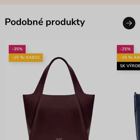
Podobné produkty
-35%
-25%
-15 %: KAB15
-15 %: K
SK VÝRO