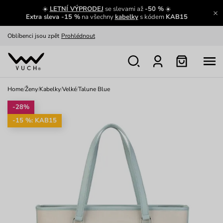
☀️
LETNÍ VÝPRODEJ
se slevami až
-50 %
☀️
Výměna a vrácení zdarma
Zobrazit
Extra sleva -15 %
na všechny
kabelky
s kódem
KAB15
Oblíbenci jsou zpět
Prohlédnout
Nech se inspirovat
Ukázat
Home
/
Ženy
/
Kabelky
/
Velké
/
Talune Blue
-28%
-15 %: KAB15