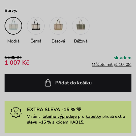
Barvy:
Modrá
Černá
Béžová
Béžová
1 399 Kč
skladem
1 007 Kč
Můžete mít již 10. 08.
Přidat do košíku
EXTRA SLEVA -15 % 🩷
V rámci
letního výprodeje
pro
kabelky
přidali
extra
slevu −15 %
s kódem
KAB15
.