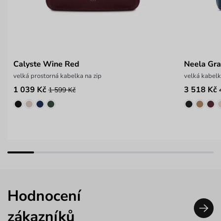
Calyste Wine Red
Neela Gra
velká prostorná kabelka na zip
velká kabelk
1 039 Kč
3 518 Kč
1 599 Kč
Hodnocení
zákazníků