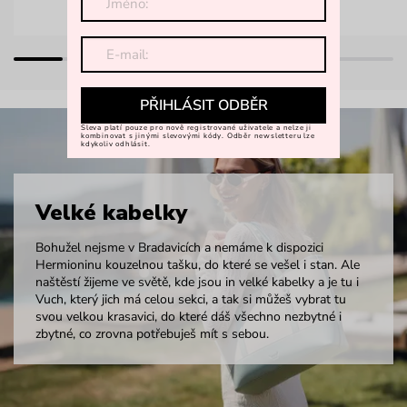
PŘIHLÁSIT ODBĚR
Sleva platí pouze pro nově registrované uživatele a nelze ji
kombinovat s jinými slevovými kódy. Odběr newsletteru lze
kdykoliv odhlásit.
Velké kabelky
Bohužel nejsme v Bradavicích a nemáme k dispozici
Hermioninu kouzelnou tašku, do které se vešel i stan. Ale
naštěstí žijeme ve světě, kde jsou in velké kabelky a je tu i
Vuch, který jich má celou sekci, a tak si můžeš vybrat tu
svou velkou krasavici, do které dáš všechno nezbytné i
zbytné, co zrovna potřebuješ mít s sebou.