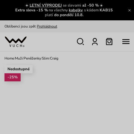
Zajímavosti ze světa Vuch:
Přečíst
☀️
LETNÍ VÝPRODEJ
se slevami
až -50 %
☀️
Extra sleva -15 %
na všechny
kabelky
s kódem
KAB15
Výměna a vrácení zdarma
Zobrazit
platí
do pondělí 10.8.
Oblíbenci jsou zpět
Prohlédnout
Nech se inspirovat
Ukázat
Home
/
Muži
/
Peněženky
/
Slim
/
Craig
Nedostupné
-25%