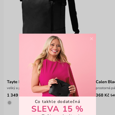
×
Tayte Big Men Black
Calen Bla
velký a prostorný pánský batoh
prostorná p
1 349 Kč
368 Kč
1 799 Kč
54
Co takhle dodatečná
SLEVA 15 %