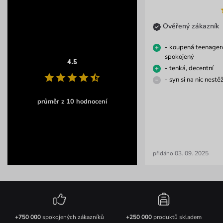
Ověřený zákazník
- koupená teenagerov
spokojený
4.5
- tenká, decentní
- syn si na nic nestěž
průměr z 10 hodnocení
přidáno 03. 09. 2025
+750 000
spokojených zákazníků
+250 000
produktů skladem