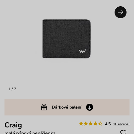
1
/ 7
Dárkové balení
Craig
4.5
10 recenzí
malá pánská peněženka