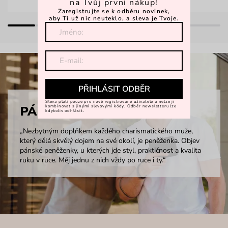
na Tvůj první nákup!
Zaregistrujte se k odběru novinek,
aby Ti už nic neuteklo, a sleva je Tvoje.
PŘIHLÁSIT ODBĚR
Sleva platí pouze pro nově registrované uživatele a nelze ji
PÁNSKÉ PENĚŽENKY
kombinovat s jinými slevovými kódy. Odběr newsletteru lze
kdykoliv odhlásit.
„Nezbytným doplňkem každého charismatického muže,
který dělá skvělý dojem na své okolí, je peněženka. Objev
pánské peněženky, u kterých jde styl, praktičnost a kvalita
ruku v ruce. Měj jednu z nich vždy po ruce i ty.“