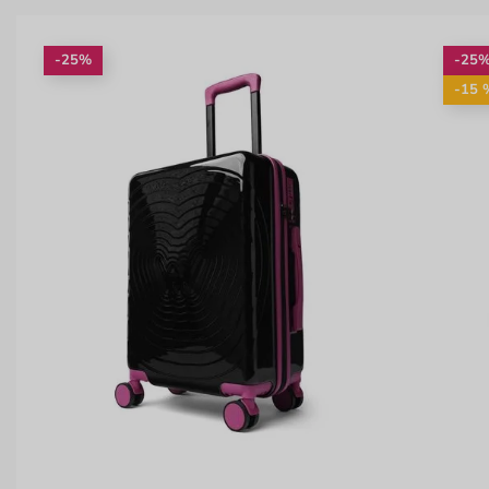
-25%
-25
-15 