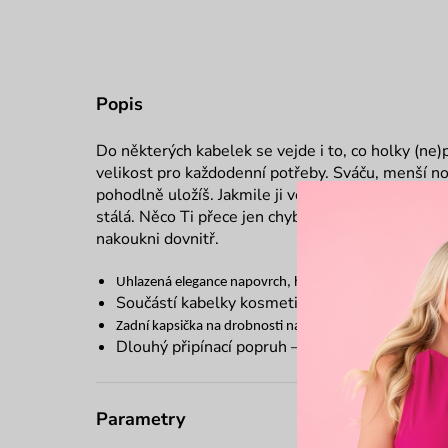
Popis
Do některých kabelek se vejde i to, co holky (ne
velikost pro každodenní potřeby. Sváču, menší no
pohodlně uložíš. Jakmile ji vezmeš do ruky, oceníš
stálá. Něco Ti přece jen chybí? Hledáš u ní marn
nakoukni dovnitř.
Uhlazená elegance napovrch, hravá uvnitř
Součástí kabelky kosmetická taštička (150 x 2
Zadní kapsička na drobnosti na zip
Dlouhý připínací popruh – dva způsoby nošení
Parametry