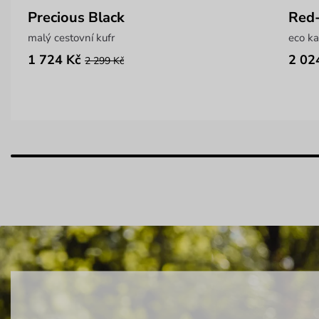
Precious Black
Red-
malý cestovní kufr
eco k
1 724 Kč
2 02
2 299 Kč