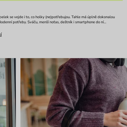
elek se vejde i to, co holky (ne)potřebujou. Tahle má úplně dokonalou
dodenní potřeby. Sváču, menší noťas, deštník i smartphone do ní…
í