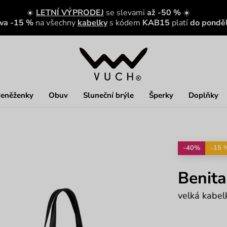
☀️
LETNÍ VÝPRODEJ
se slevami
až -50 %
☀️
eva -15 %
na všechny
kabelky
s kódem
KAB15
platí
do ponděl
eněženky
Obuv
Sluneční brýle
Šperky
Doplňky
-40%
-15 
Benita
velká kabel