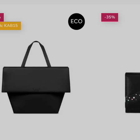
%
-35%
%: KAB15