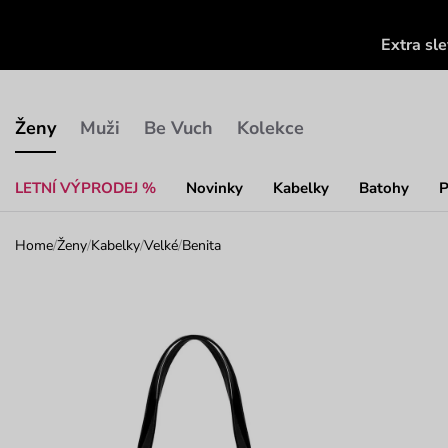
Extra sl
Ženy
Muži
Be Vuch
Kolekce
LETNÍ VÝPRODEJ %
Novinky
Kabelky
Batohy
P
Home
/
Ženy
/
Kabelky
/
Velké
/
Benita