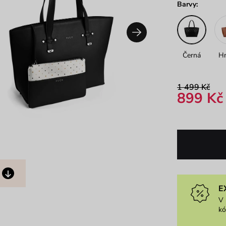
Barvy:
Černá
H
1 499 Kč
899 Kč
E
V 
k