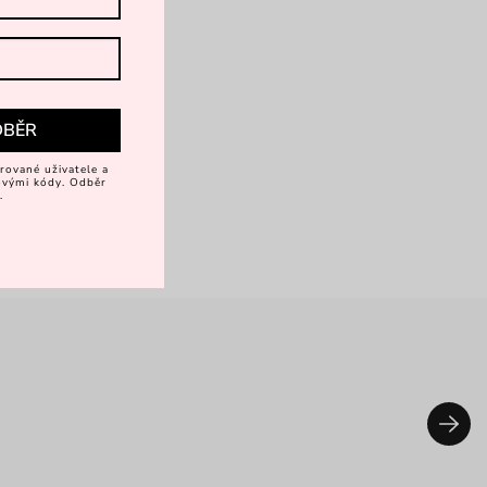
DBĚR
rované uživatele a
vovými kódy. Odběr
.