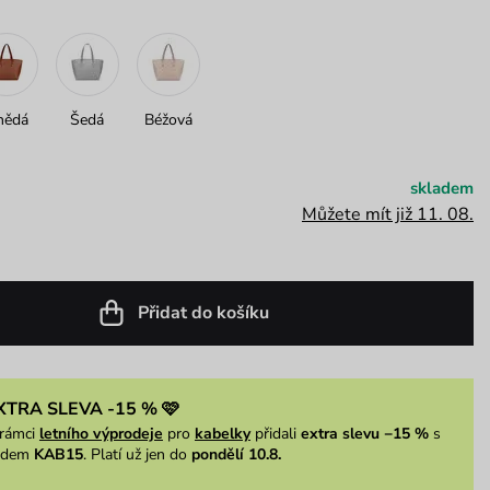
nědá
Šedá
Béžová
skladem
Můžete mít již 11. 08.
Přidat do košíku
XTRA SLEVA -15 % 🩷
rámci
letního výprodeje
pro
kabelky
přidali
extra slevu −15 %
s
ódem
KAB15
. Platí už jen do
pondělí 10.8.