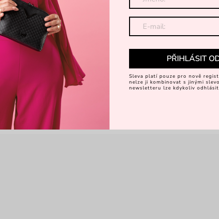
PŘIHLÁSIT O
Sleva platí pouze pro nově regist
nelze ji kombinovat s jinými sle
newsletteru lze kdykoliv odhlásit