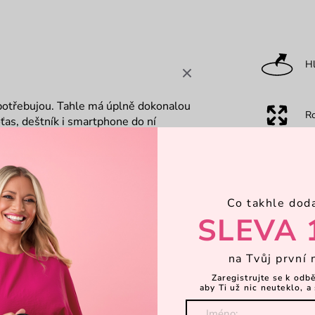
Hl
)potřebujou. Tahle má úplně dokonalou
R
ťas, deštník i smartphone do ní
, jak je pevná, hlaďoučká a tvarově
ě naše podpisové puntíky? Tak
P
Co takhle dod
20)
Za
SLEVA 
na Tvůj první 
Dá
Zaregistrujte se k odb
aby Ti už nic neuteklo, a 