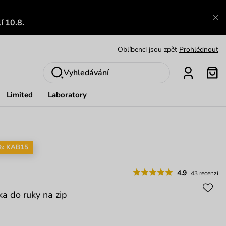
Výměna a vrácení zdarma
Zobrazit
í 10.8.
Oblíbenci jsou zpět
Prohlédnout
Nech se inspirovat
Ukázat
Vyhledávání
Limited
Laboratory
%: KAB15
4.9
43 recenzí
ka do ruky na zip