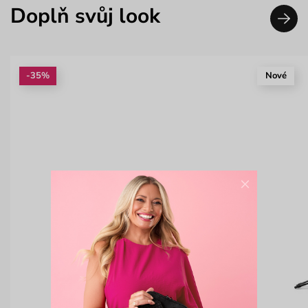
Doplň svůj look
-35%
Nové
×