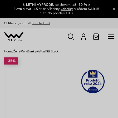
Zajímavosti ze světa Vuch:
Přečíst
☀️
LETNÍ VÝPRODEJ
se slevami
až -50 %
☀️
Extra sleva -15 %
na všechny
kabelky
s kódem
KAB15
Výměna a vrácení zdarma
Zobrazit
platí
do pondělí 10.8.
Oblíbenci jsou zpět
Prohlédnout
Nech se inspirovat
Ukázat
Home
/
Ženy
/
Peněženky
/
Velké
/
Fili Black
-35%