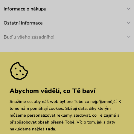
V pracovních dnech Po-Pá: 8-17h
Informace o nákupu
info@vuch.cz
Kontakt
Ostatní informace
+420 466 566 493
Doprava a platba
O nás
Buď u všeho zásadního!
Materiály a údržba
Kariéra
Nejčastější dotazy
Novinky
Slevy
Akce
Velkoobchod
Vrácení a reklamace
We Care
Odebírat
Pozáruční opravy
Dárkové poukazy
Zásady ochrany osobních údajů
zde
Vuchlook
Prodejny
Praha
Brno
Chrudim
Abychom věděli, co Tě baví
Snažíme se, aby náš web byl pro Tebe co nejpříjemnější. K
tomu nám pomáhají cookies. Sbírají data, díky kterým
můžeme personalizovat reklamy, sledovat, co Tě zajímá a
přizpůsobovat obsah přesně Tobě. Víc o tom, jak s daty
nakládáme najdeš
tady
.