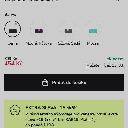
Barvy:
Černá
Modrá, Růžová
Růžová, Šedá
Modrá
699 Kč
skladem
454 Kč
Můžete mít již 11. 08.
Přidat do košíku
EXTRA SLEVA -15 % 🩷
V rámci
letního výprodeje
pro
kabelky
přidali
extra
slevu −15 %
s kódem
KAB15
. Platí už jen
do
pondělí 10.8.