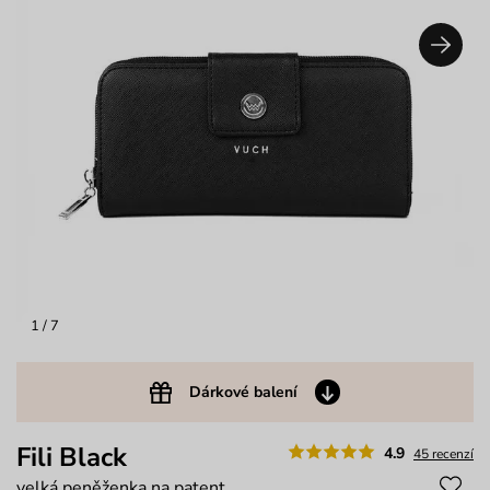
1
/ 7
Dárkové balení
Fili Black
4.9
45 recenzí
velká peněženka na patent