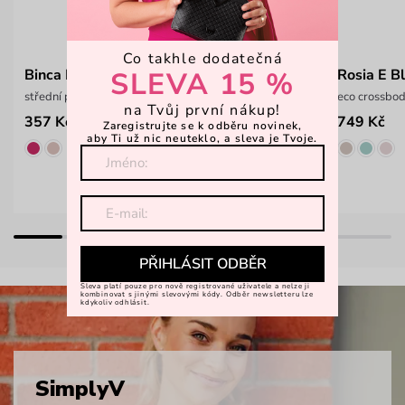
Co takhle dodatečná
SLEVA 15 %
Binca Black
Rosia E B
střední prošívaná peněženka
eco crossbo
na Tvůj první nákup!
357 Kč
749 Kč
549 Kč
Zaregistrujte se k odběru novinek,
aby Ti už nic neuteklo, a sleva je Tvoje.
PŘIHLÁSIT ODBĚR
Sleva platí pouze pro nově registrované uživatele a nelze ji
kombinovat s jinými slevovými kódy. Odběr newsletteru lze
kdykoliv odhlásit.
SimplyV