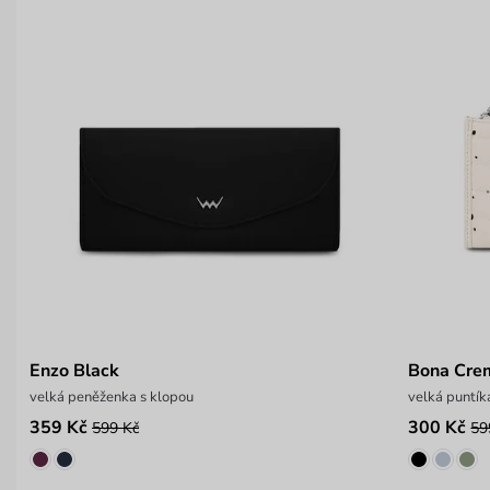
Enzo Black
Bona Cre
velká peněženka s klopou
velká puntí
359 Kč
300 Kč
599 Kč
59