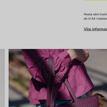
Neela nám trochu
do ní A4 i noteb
Více informac