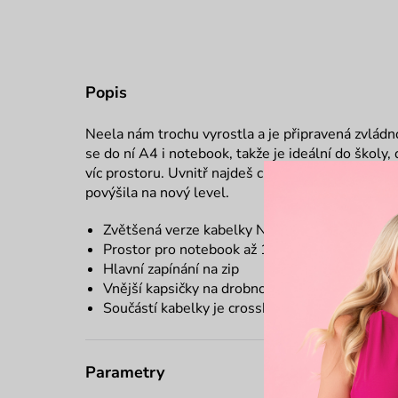
Popis
Neela nám trochu vyrostla a je připravená zvládno
se do ní A4 i notebook, takže je ideální do školy
víc prostoru. Uvnitř najdeš chytré kapsy na všech
povýšila na nový level.
Zvětšená verze kabelky Neela
Prostor pro notebook až 13,3"
Hlavní zapínání na zip
Vnější kapsičky na drobnosti
Součástí kabelky je crossbody popruh
Parametry