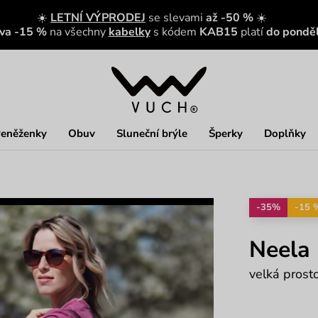
☀️
LETNÍ VÝPRODEJ
se slevami
až -50 %
☀️
eva -15 %
na všechny
kabelky
s kódem
KAB15
platí
do ponděl
eněženky
Obuv
Sluneční brýle
Šperky
Doplňky
-35%
-15 
Neela
velká prost