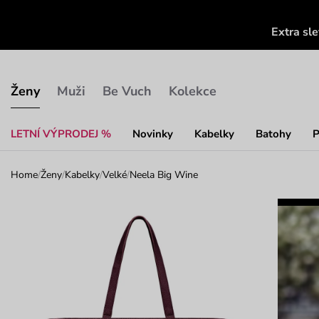
Extra sl
Ženy
Muži
Be Vuch
Kolekce
LETNÍ VÝPRODEJ %
Novinky
Kabelky
Batohy
P
Home
/
Ženy
/
Kabelky
/
Velké
/
Neela Big Wine