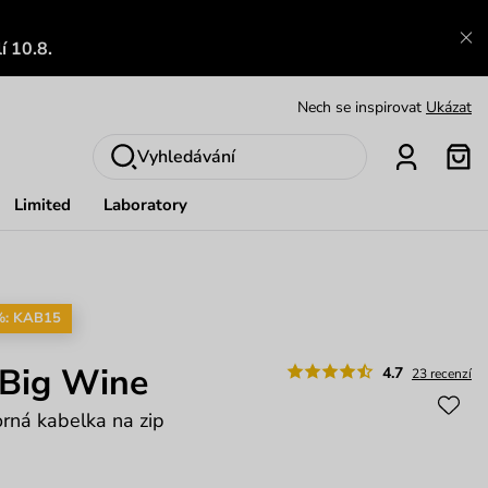
Výměna a vrácení zdarma
Zobrazit
í 10.8.
Oblíbenci jsou zpět
Prohlédnout
Nech se inspirovat
Ukázat
Vyhledávání
Limited
Laboratory
%: KAB15
 Big Wine
4.7
23 recenzí
orná kabelka na zip