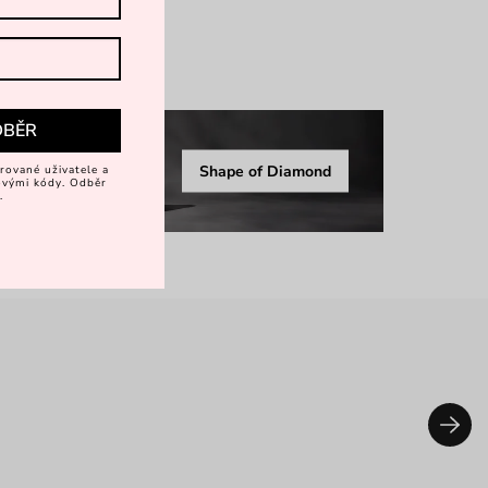
rkové balení
více
DBĚR
Shape of Diamond
rované uživatele a
vovými kódy. Odběr
.