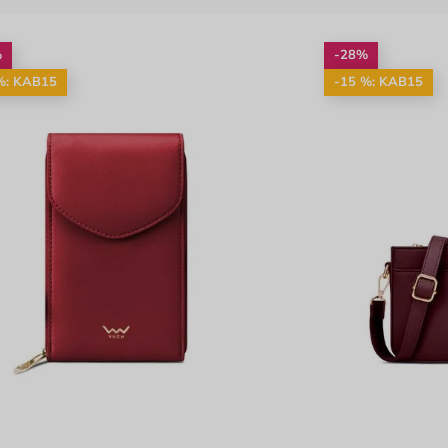
%
-28%
%: KAB15
-15 %: KAB15