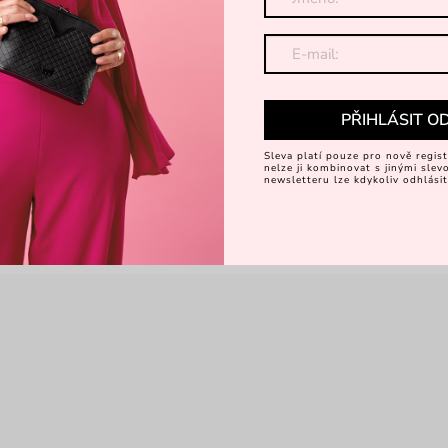
Dá
Objevte 
PŘIHLÁSIT O
Sleva platí pouze pro nově regist
nelze ji kombinovat s jinými sle
newsletteru lze kdykoliv odhlásit