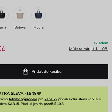
erná
Béžová
Modrá
skladem
Kč
Můžete mít již 11. 08.
Přidat do košíku
XTRA SLEVA -15 % 🩷
rámci
letního výprodeje
pro
kabelky
přidali
extra slevu −15 %
s
ódem
KAB15
. Platí už jen do
pondělí 10.8.