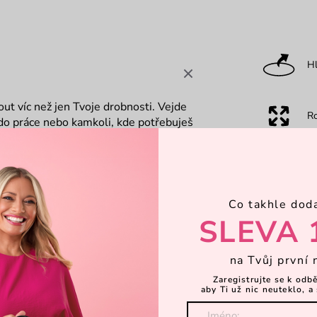
Hl
ut víc než jen Tvoje drobnosti. Vejde
R
, do práce nebo kamkoli, kde potřebuješ
no potřebné. Styl zůstává, jen kapacita
P
Co takhle dod
Ka
SLEVA 
na Tvůj první 
Za
Zaregistrujte se k odb
aby Ti už nic neuteklo, a 