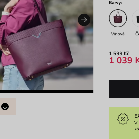
Barvy:
Vínová
Č
1 599 Kč
1 039 
E
V 
k