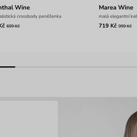
nthal Wine
Marea Wine
alistická crossbody peněženka
malá elegantní ka
Kč
719 Kč
699 Kč
999 Kč