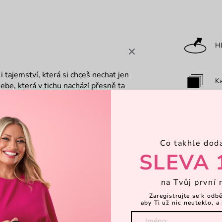
Hl
i tajemství, která si chceš nechat jen
Ka
ebe, která v tichu nachází přesně ta
že i v nejhlubší tmě můžeš najít svůj
ku.
Za
ckým parťákem na každý den. Nabízí
pem a magnetem, aby Tvé poklady
Co takhle dod
 kapsičku na zip na cennosti, zatímco
Dá
SLEVA 
drobnosti. O Tvé pohodlí se postarají
obí stejně lehce jako večerní vánek.
na Tvůj první 
která se zrodila z kolekce značky
N
obodná, kde každý kousek vypráví svůj
Zaregistrujte se k odb
aby Ti už nic neuteklo, a 
Objevte 