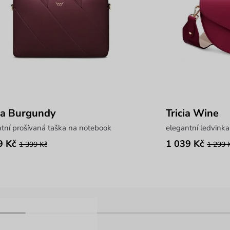
ra Burgundy
Tricia Wine
tní prošívaná taška na notebook
elegantní ledvink
9 Kč
1 039 Kč
1 399 Kč
1 299 