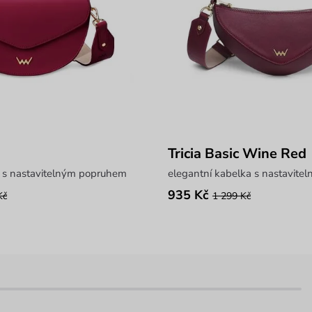
Tricia Basic Wine Red
a s nastavitelným popruhem
elegantní kabelka s nastavit
935 Kč
Kč
1 299 Kč