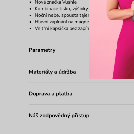
Nová značka Vushie
Kombinace tisku, výšivky a kovových prvků
Noční nebe, spousta tajemství a okatá panenk
Hlavní zapínání na magnet a zip
Vnitřní kapsička bez zapínání i na zip a vnější k
Parametry
Materiály a údržba
Doprava a platba
Náš zodpovědný přístup