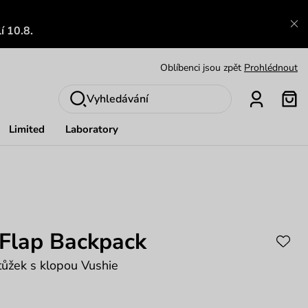
Výměna a vrácení zdarma
Zobrazit
í 10.8.
Oblíbenci jsou zpět
Prohlédnout
Nech se inspirovat
Ukázat
Vyhledávání
Limited
Laboratory
 Flap Backpack
ůžek s klopou Vushie