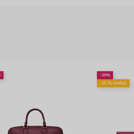
%
-20%
-15 %: KAB15