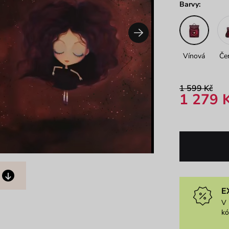
Barvy:
Vínová
Če
1 599 Kč
1 279 
E
V 
k