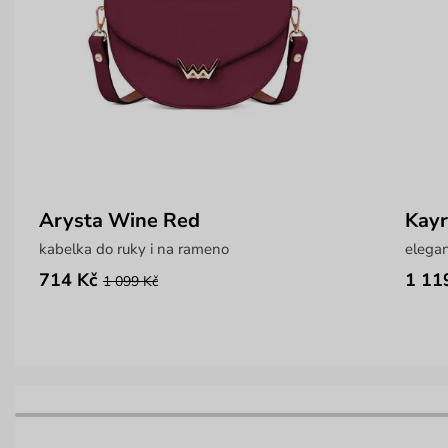
Arysta Wine Red
Kay
kabelka do ruky i na rameno
elegan
714 Kč
1 11
1 099 Kč