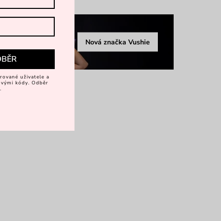
Nová značka Vushie
DBĚR
rované uživatele a
vovými kódy. Odběr
.