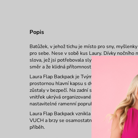
Popis
Batůžek, v jehož tichu je místo pro sny, myšlenky 
pro sebe. Nese v sobě kus Laury. Dívky nočního n
slova, jež jsi potřebovala slyšet. Je připomínkou, 
směr a že klidná přítomnost má tu největší hloub
Laura Flap Backpack je Tvým intuitivním a prakti
prostornou hlavní kapsu s dvojitým jištěním. Zi
zůstaly v bezpečí. Na zadní straně najdeš skrytou
vnitřek ukrývá organizované přihrádky na mobil a 
nastavitelné ramenní popruhy, které se Ti přizpůs
Laura Flap Backpack vznikla pod značkou Vushie, 
VUCH a brzy se osamostatnila. Jemná, tichá a sv
příběh.