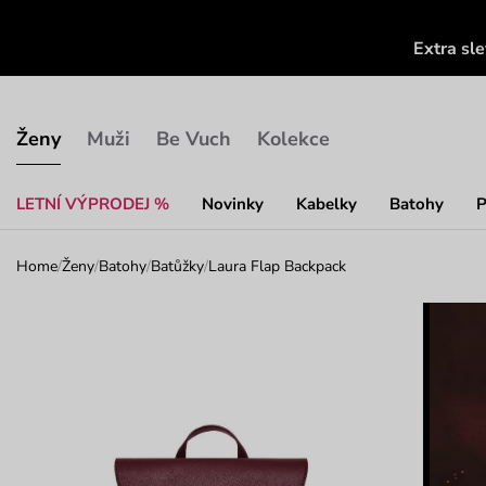
Extra sl
Ženy
Muži
Be Vuch
Kolekce
LETNÍ VÝPRODEJ %
Novinky
Kabelky
Batohy
P
Home
/
Ženy
/
Batohy
/
Batůžky
/
Laura Flap Backpack