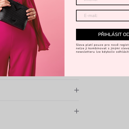
a Laura
apsička na zip
PŘIHLÁSIT O
Sleva platí pouze pro nově regist
nelze ji kombinovat s jinými sle
newsletteru lze kdykoliv odhlásit