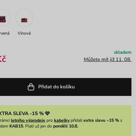
rvená
Vínová
skladem
Kč
Můžete mít již 11. 08.
Přidat do košíku
XTRA SLEVA -15 % 🩷
rámci
letního výprodeje
pro
kabelky
přidali
extra slevu −15 %
s
ódem
KAB15
. Platí už jen do
pondělí 10.8.