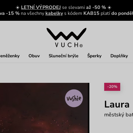
☀️
LETNÍ VÝPRODEJ
se slevami
až -50 %
☀️
eva -15 %
na všechny
kabelky
s kódem
KAB15
platí
do ponděl
eněženky
Obuv
Sluneční brýle
Šperky
Doplňky
-20%
Laura
městský bat