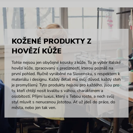
KOŽENÉ PRODUKTY Z
HOVĚZÍ KŮŽE
Tohle nejsou jen obyčejné kousky z kůže. To je výběr italské
hovězí kůže, zpracovaný s precizností, kterou poznáš na
první pohled. Ručně vyráběné na Slovensku, s respektem k
materiálu i designu. Každý detail má svůj důvod, každý steh
je promyšlený. Tyto produkty nejsou pro každého, jsou pro
ty, kteří chtějí nosit kvalitu s váhou, charakterem a
osobitostí. Přijmi luxus, který s Tebou roste, a nech svůj
styl mluvit s nenucenou jistotou. Ať už jdeš do práce, do
města, nebo jen tak ven.