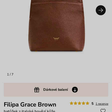
1
/ 7
Dárkové balení
Filipa Grace Brown
5
1 recenze
batůžek z italské hovězí kůže