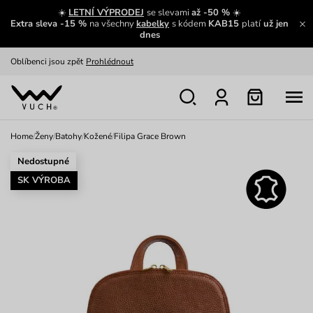
Zajímavosti ze světa Vuch:
Přečíst
☀️
LETNÍ VÝPRODEJ
se slevami
až -50 %
☀️
Extra sleva -15 %
na všechny
kabelky
s kódem
KAB15
platí
už jen
Výměna a vrácení zdarma
Zobrazit
dnes
Oblíbenci jsou zpět
Prohlédnout
Nech se inspirovat
Ukázat
Home
/
Ženy
/
Batohy
/
Kožené
/
Filipa Grace Brown
Nedostupné
SK VÝROBA