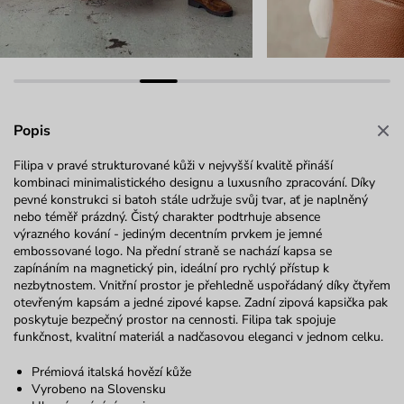
Popis
Filipa v pravé strukturované kůži v nejvyšší kvalitě přináší
kombinaci minimalistického designu a luxusního zpracování. Díky
pevné konstrukci si batoh stále udržuje svůj tvar, ať je naplněný
nebo téměř prázdný. Čistý charakter podtrhuje absence
výrazného
kování - jediným
decentním prvkem je jemné
embossované
logo. Na přední straně se nachází kapsa se
zapínáním na magnetický pin, ideální pro rychlý přístup k
nezbytnostem. Vnitřní prostor je přehledně uspořádaný díky čtyřem
otevřeným kapsám a jedné zipové kapse. Zadní zipová kapsička pak
poskytuje bezpečný prostor na cennosti. Filipa tak spojuje
funkčnost, kvalitní materiál a nadčasovou eleg
anci
v
jednom celku.
Prémiová italská hovězí kůže
Vyrobeno na Slovensku