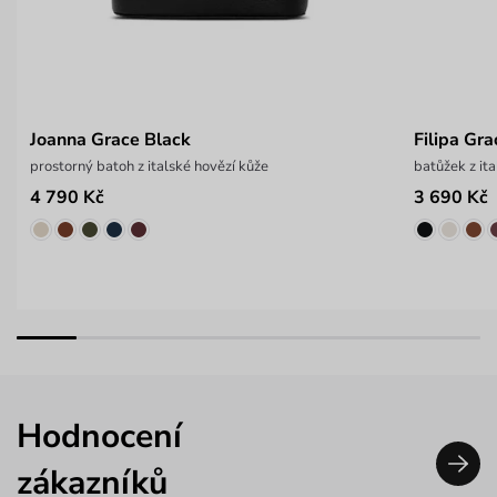
Joanna Grace Black
Filipa Gra
prostorný batoh z italské hovězí kůže
batůžek z it
4 790 Kč
3 690 Kč
Hodnocení
zákazníků