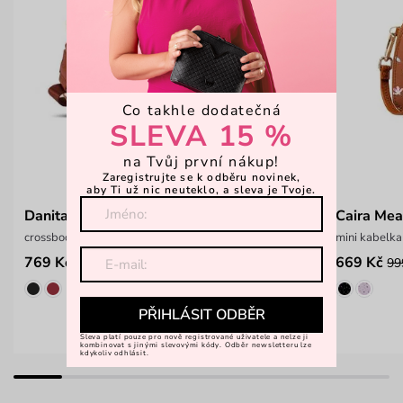
Co takhle dodatečná
SLEVA 15 %
na Tvůj první nákup!
Zaregistrujte se k odběru novinek,
aby Ti už nic neuteklo, a sleva je Tvoje.
Danita MN Brown
Caira Me
crossbody kabelka s monogramem
mini kabelka
769 Kč
669 Kč
1 399 Kč
99
PŘIHLÁSIT ODBĚR
Sleva platí pouze pro nově registrované uživatele a nelze ji
kombinovat s jinými slevovými kódy. Odběr newsletteru lze
kdykoliv odhlásit.