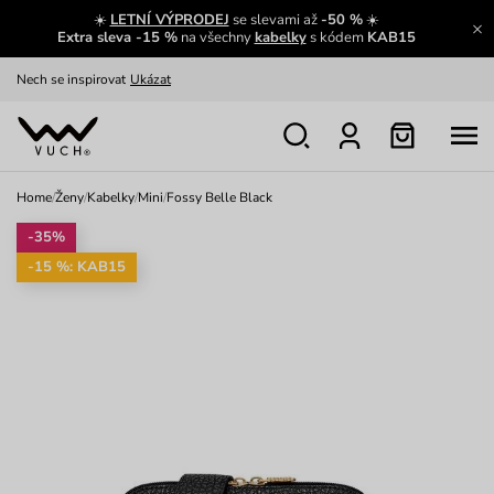
☀️
LETNÍ VÝPRODEJ
se slevami až
-50 %
☀️
Oblíbenci jsou zpět
Prohlédnout
Extra sleva -15 %
na všechny
kabelky
s kódem
KAB15
Nech se inspirovat
Ukázat
Home
/
Ženy
/
Kabelky
/
Mini
/
Fossy Belle Black
-35%
-15 %: KAB15