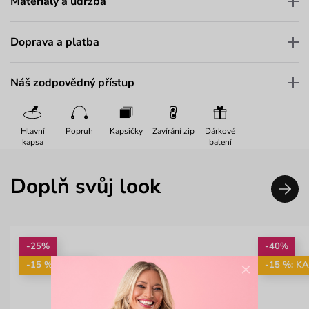
Materiály a údržba
Doprava a platba
Náš zodpovědný přístup
Hlavní
Popruh
Kapsičky
Zavírání zip
Dárkové
kapsa
balení
Doplň svůj look
-25%
-40%
×
-15 %: KAB15
-15 %: K