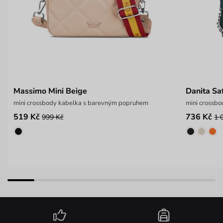
Massimo Mini Beige
Danita Sa
mini crossbody kabelka s barevným popruhem
mini crossb
519 Kč
736 Kč
999 Kč
1 