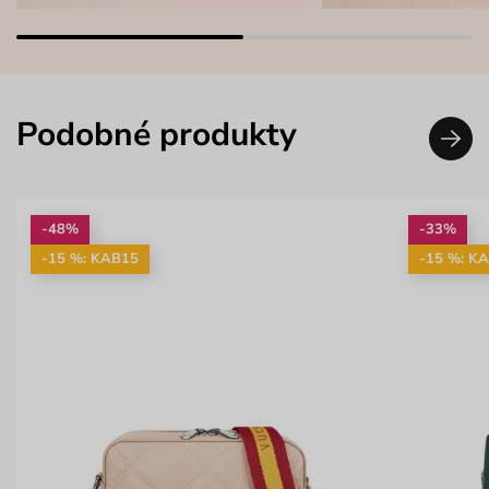
Podobné produkty
-48%
-33%
-15 %: KAB15
-15 %: K