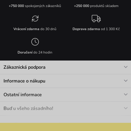
+750 000
spokojených zákazníků
+250 000
produktů skladem
Vrácení zdarma
do 30 dnů
Doprava zdarma
od 1 300 Kč
Doručení
do 24 hodin
Zákaznická podpora
V pracovních dnech Po-Pá: 8-17h
Informace o nákupu
info@vuch.cz
Kontakt
Ostatní informace
+420 466 566 493
Doprava a platba
O nás
Buď u všeho zásadního!
Materiály a údržba
Kariéra
Nejčastější dotazy
Novinky
Slevy
Akce
Velkoobchod
Vrácení a reklamace