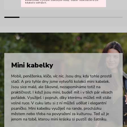
kombinovat s jinými slevovými kódy. Odběr newsletteru lze
kdykoliv odhlásit.
Mini kabelky
Mobil, peněženka, klíče, víc nic. Jsou dny, kdy tohle prostě
stačí. A pro tyhle dny jsme vytvořili kolekci mini kabelek.
Jsou sice malé, ale šikovné, nezapomínáme totiž na
praktičnost. I když jsou mini, budeš mít i v těch pár věcech
pořádek. Využiješ i popruh, díky kterému můžeš mít stále
volné ruce. V cuku letu si z ní můžeš udělat i elegantní
psaníčko. Mini kabelku využiješ na rande, procházku
městem nebo třeba na povyražení za kulturou. Teď už je
jenom na tobě, kterou mini krásku si pustíš do šatníku.