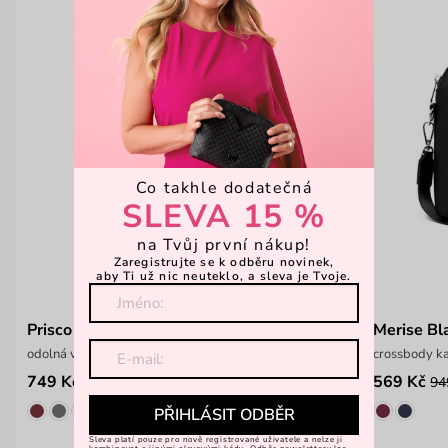
Co takhle dodatečná
SLEVA 15 %
na Tvůj první nákup!
Zaregistrujte se k odběru novinek,
aby Ti už nic neuteklo, a sleva je Tvoje.
Prisco Black
Merise Bl
odolná vycházková crossbody kabelka
crossbody k
749 Kč
569 Kč
999 Kč
94
PŘIHLÁSIT ODBĚR
Sleva platí pouze pro nově registrované uživatele a nelze ji