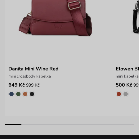
Danita Mini Wine Red
Elowen B
mini crossbody kabelka
mini kabelk
649 Kč
500 Kč
999 Kč
99