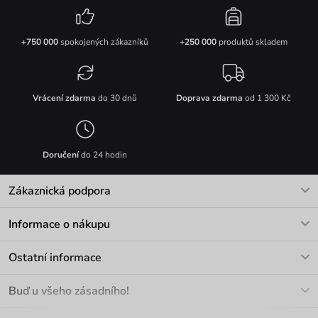
+750 000
spokojených zákazníků
+250 000
produktů skladem
Vrácení zdarma
do 30 dnů
Doprava zdarma
od 1 300 Kč
Doručení
do 24 hodin
Zákaznická podpora
V pracovních dnech Po-Pá: 8-17h
Informace o nákupu
info@vuch.cz
Kontakt
Ostatní informace
+420 466 566 493
Doprava a platba
O nás
Buď u všeho zásadního!
Materiály a údržba
Kariéra
Nejčastější dotazy
Novinky
Slevy
Akce