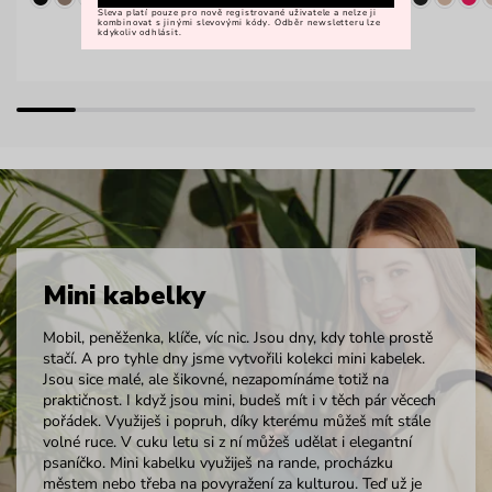
Sleva platí pouze pro nově registrované uživatele a nelze ji
kombinovat s jinými slevovými kódy. Odběr newsletteru lze
kdykoliv odhlásit.
Mini kabelky
Mobil, peněženka, klíče, víc nic. Jsou dny, kdy tohle prostě
stačí. A pro tyhle dny jsme vytvořili kolekci mini kabelek.
Jsou sice malé, ale šikovné, nezapomínáme totiž na
praktičnost. I když jsou mini, budeš mít i v těch pár věcech
pořádek. Využiješ i popruh, díky kterému můžeš mít stále
volné ruce. V cuku letu si z ní můžeš udělat i elegantní
psaníčko. Mini kabelku využiješ na rande, procházku
městem nebo třeba na povyražení za kulturou. Teď už je