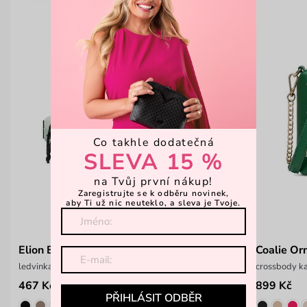
Co takhle dodatečná
SLEVA 15 %
na Tvůj první nákup!
Zaregistrujte se k odběru novinek,
aby Ti už nic neuteklo, a sleva je Tvoje.
Elion Bumbag Green
Coalie Or
ledvinka s nastavitelným popruhem
crossbody k
467 Kč
899 Kč
649 Kč
PŘIHLÁSIT ODBĚR