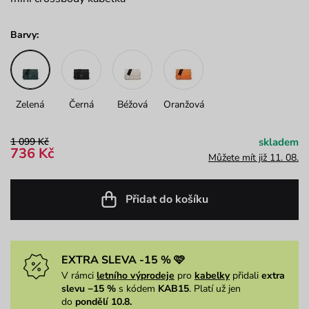
Barvy:
Zelená
Černá
Béžová
Oranžová
1 099 Kč
skladem
736 Kč
Můžete mít již 11. 08.
Přidat do košíku
EXTRA SLEVA -15 % 🩷
V rámci
letního výprodeje
pro
kabelky
přidali
extra
slevu −15 %
s kódem
KAB15
. Platí už jen
do
pondělí 10.8.