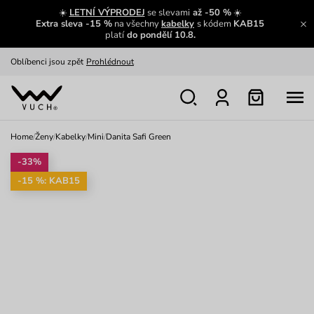
Zajímavosti ze světa Vuch:
Přečíst
☀️
LETNÍ VÝPRODEJ
se slevami
až -50 %
☀️
Extra sleva -15 %
na všechny
kabelky
s kódem
KAB15
Výměna a vrácení zdarma
Zobrazit
platí
do pondělí 10.8.
Oblíbenci jsou zpět
Prohlédnout
Nech se inspirovat
Ukázat
Home
/
Ženy
/
Kabelky
/
Mini
/
Danita Safi Green
-33%
-15 %: KAB15