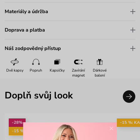
Materiály a údržba
Doprava a platba
Náš zodpovědný přístup
Dvě kapsy
Popruh
Kapsičky
Zavírání
Dárkové
magnet
balení
Doplň svůj look
-28%
-15 %: K
×
-15 %: KAB15