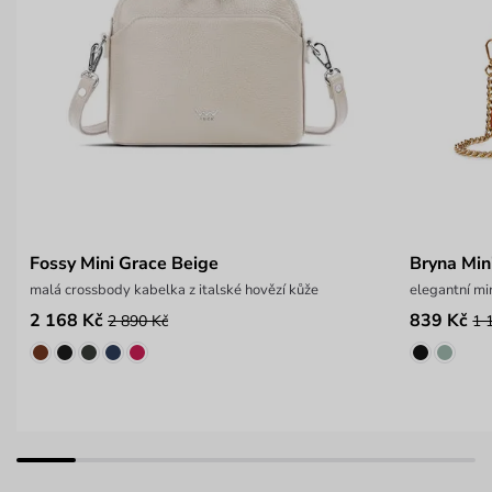
Fossy Mini Grace Beige
Bryna Mi
malá crossbody kabelka z italské hovězí kůže
elegantní mi
2 168 Kč
839 Kč
2 890 Kč
1 