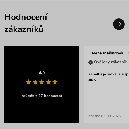
Hodnocení
zákazníků
Helena Mašindovà
Ověřený zákazník
4.9
Kabelka je hezká, ale šp
zipy.
průměr z 27 hodnocení
přidáno 03. 03. 2026