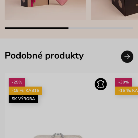
Podobné produkty
-25%
-30%
-15 %: KAB15
-15 %: K
SK VÝROBA