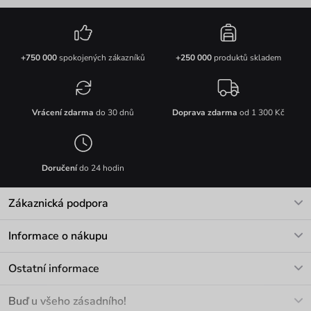
+750 000
spokojených zákazníků
+250 000
produktů skladem
Vrácení zdarma
do 30 dnů
Doprava zdarma
od 1 300 Kč
Doručení
do 24 hodin
Zákaznická podpora
V pracovních dnech Po-Pá: 8-17h
Informace o nákupu
info@vuch.cz
Kontakt
Ostatní informace
+420 466 566 493
Doprava a platba
O nás
Buď u všeho zásadního!
Materiály a údržba