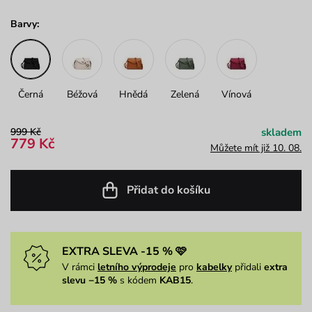
Barvy:
Černá
Béžová
Hnědá
Zelená
Vínová
999 Kč
skladem
779 Kč
Můžete mít již 10. 08.
Přidat do košíku
EXTRA SLEVA -15 % 🩷
V rámci
letního výprodeje
pro
kabelky
přidali
extra
slevu −15 %
s kódem
KAB15
.