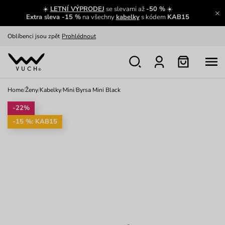
☀️
LETNÍ VÝPRODEJ
se slevami až
-50 %
☀️
Oblíbenci jsou zpět
Prohlédnout
Extra sleva -15 %
na všechny
kabelky
s kódem
KAB15
Nech se inspirovat
Ukázat
Home
/
Ženy
/
Kabelky
/
Mini
/
Byrsa Mini Black
-22%
-15 %: KAB15