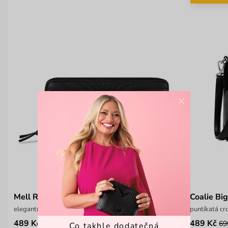
×
Mell Rays Black
Coalie Bi
elegantní prošívaná peněženka na zip
puntíkatá c
489 Kč
489 Kč
699 Kč
69
Co takhle dodatečná