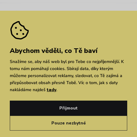
Kariéra
Nejčastější dotazy
Novinky
Slevy
Akce
Velkoobchod
Vrácení a reklamace
We Care
Odebírat
Pozáruční opravy
Dárkové poukazy
Zásady ochrany osobních údajů
zde
Vuchlook
Prodejny
Praha
Brno
Chrudim
Abychom věděli, co Tě baví
Snažíme se, aby náš web byl pro Tebe co nejpříjemnější. K
tomu nám pomáhají cookies. Sbírají data, díky kterým
můžeme personalizovat reklamy, sledovat, co Tě zajímá a
přizpůsobovat obsah přesně Tobě. Víc o tom, jak s daty
nakládáme najdeš
tady
.
Copyright © 2026 Vuch s.r.o. Všechna práva vyhrazena. Technicky zajišťuje
Simplia.cz
Přijmout
Obchodní podmínky
Zásady ochrany osobních údajů
Pouze nezbytné
Čeština