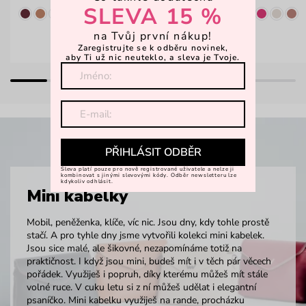
SLEVA 15 %
na Tvůj první nákup!
Zaregistrujte se k odběru novinek,
aby Ti už nic neuteklo, a sleva je Tvoje.
PŘIHLÁSIT ODBĚR
Sleva platí pouze pro nově registrované uživatele a nelze ji
kombinovat s jinými slevovými kódy. Odběr newsletteru lze
kdykoliv odhlásit.
Mini kabelky
Mobil, peněženka, klíče, víc nic. Jsou dny, kdy tohle prostě
stačí. A pro tyhle dny jsme vytvořili kolekci mini kabelek.
Jsou sice malé, ale šikovné, nezapomínáme totiž na
praktičnost. I když jsou mini, budeš mít i v těch pár věcech
pořádek. Využiješ i popruh, díky kterému můžeš mít stále
volné ruce. V cuku letu si z ní můžeš udělat i elegantní
psaníčko. Mini kabelku využiješ na rande, procházku