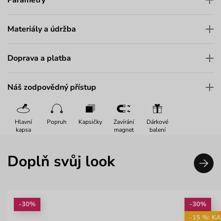
Materiály a údržba
Doprava a platba
Náš zodpovědný přístup
Hlavní
Popruh
Kapsičky
Zavírání
Dárkové
kapsa
magnet
balení
Doplň svůj look
-30%
-30%
-15 %: K