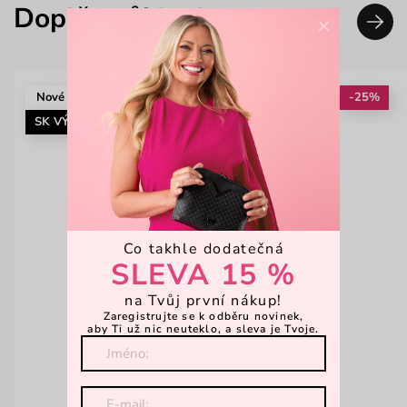
Doplň svůj look
×
Nové
-25%
SK VÝROBA
Co takhle dodatečná
SLEVA 15 %
na Tvůj první nákup!
Zaregistrujte se k odběru novinek,
aby Ti už nic neuteklo, a sleva je Tvoje.