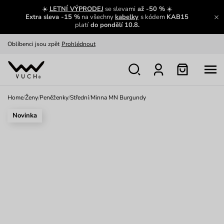
Zajímavosti ze světa Vuch:
Přečíst
☀️
LETNÍ VÝPRODEJ
se slevami
až -50 %
☀️
Extra sleva -15 %
na všechny
kabelky
s kódem
KAB15
Výměna a vrácení zdarma
Zobrazit
platí
do pondělí 10.8.
Oblíbenci jsou zpět
Prohlédnout
Nech se inspirovat
Ukázat
Home
/
Ženy
/
Peněženky
/
Střední
/
Minna MN Burgundy
Novinka