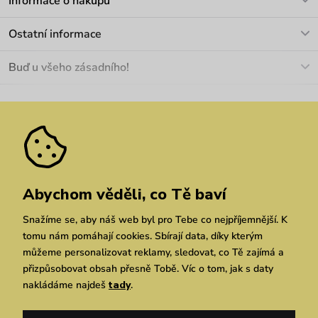
Informace o nákupu
info@vuch.cz
Kontakt
Ostatní informace
+420 466 566 493
Doprava a platba
O nás
Buď u všeho zásadního!
Materiály a údržba
Kariéra
Nejčastější dotazy
Novinky
Slevy
Akce
Velkoobchod
Vrácení a reklamace
We Care
Odebírat
Pozáruční opravy
Dárkové poukazy
Zásady ochrany osobních údajů
zde
Vuchlook
Prodejny
Praha
Brno
Chrudim
Abychom věděli, co Tě baví
Snažíme se, aby náš web byl pro Tebe co nejpříjemnější. K
tomu nám pomáhají cookies. Sbírají data, díky kterým
můžeme personalizovat reklamy, sledovat, co Tě zajímá a
přizpůsobovat obsah přesně Tobě. Víc o tom, jak s daty
nakládáme najdeš
tady
.
Copyright © 2026 Vuch s.r.o. Všechna práva vyhrazena. Technicky zajišťuje
Simplia.cz