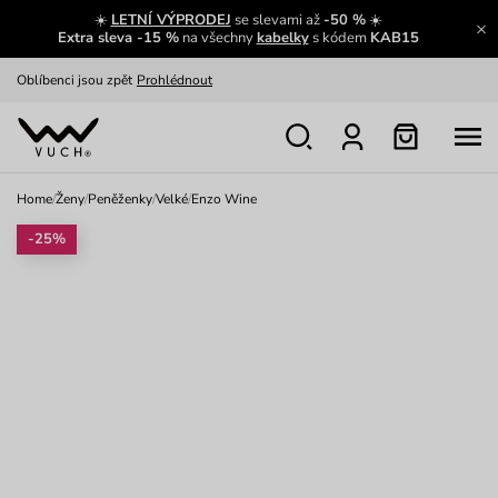
☀️
LETNÍ VÝPRODEJ
se slevami až
-50 %
☀️
Výměna a vrácení zdarma
Zobrazit
Extra sleva -15 %
na všechny
kabelky
s kódem
KAB15
Oblíbenci jsou zpět
Prohlédnout
Nech se inspirovat
Ukázat
Home
/
Ženy
/
Peněženky
/
Velké
/
Enzo Wine
-25%