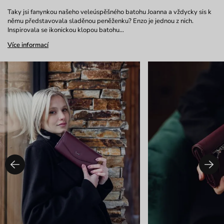
Taky jsi fanynkou našeho veleúspěšného batohu Joanna a vždycky sis k
němu představovala sladěnou peněženku? Enzo je jednou z nich.
Inspirovala se ikonickou klopou batohu…
Více informací