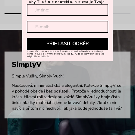
aby Ti už nic neuteklo, a sleva je Tvoje.
PŘIHLÁSIT ODBĚR
Sleva platí pouze pro nově registrované uživatele a nelze ji
kombinovat s jinými slevovými kódy. Odběr newsletteru lze
kdykoliv odhlásit.
SimplyV
Simple Vušky, Simply Vuch!
Nadčasová, minimalistická a elegantní. Kolekce SimplyV se
v pohodě obejde i bez pozlátek. Protože v jednoduchosti je
krása. Hlavní roli v designu každé SimplyVušky hraje čistá
linka, hladký materiál a jemné kovové detaily. Zkrátka nic
navíc a přitom nic nechybí. Tak jaká bude jednoduše ta Tvá?