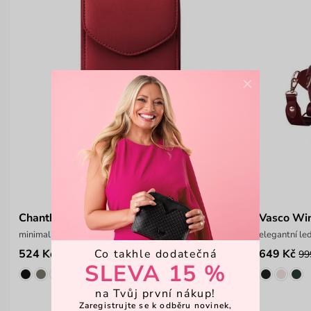
×
Chanthal Wine
Vasco Wi
minimalistická crossbody peněženka
elegantní le
Co takhle dodatečná
524 Kč
649 Kč
699 Kč
99
SLEVA 15 %
na Tvůj první nákup!
Zaregistrujte se k odběru novinek,