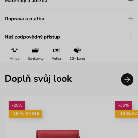
Materiály a údržba
Doprava a platba
Náš zodpovědný přístup
Mince
Bankovky
Fotka
13+ karet
Doplň svůj look
-25%
-35%
-15 %: KAB15
-15 %: K